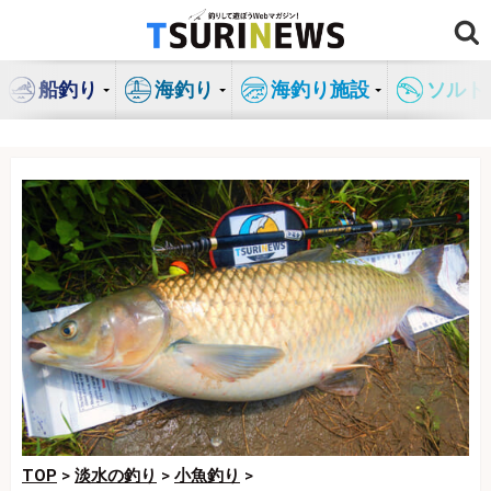
コ
ン
テ
船釣り
海釣り
海釣り施設
ソルト
ン
ツ
へ
ス
キ
ッ
プ
TOP
>
淡水の釣り
>
小魚釣り
>