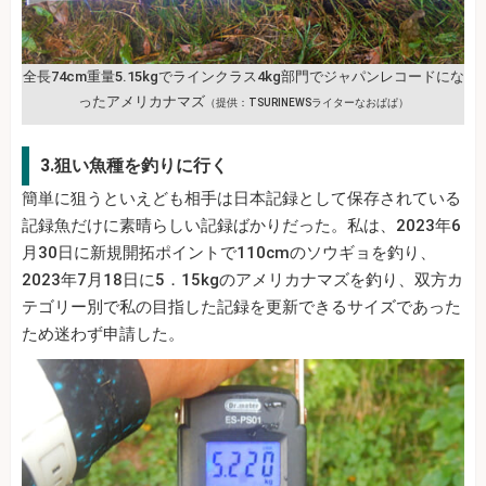
全長74cm重量5.15kgでラインクラス4kg部門でジャパンレコードにな
ったアメリカナマズ
（提供：TSURINEWSライターなおぱぱ）
3.狙い魚種を釣りに行く
簡単に狙うといえども相手は日本記録として保存されている
記録魚だけに素晴らしい記録ばかりだった。私は、2023年6
月30日に新規開拓ポイントで110cmのソウギョを釣り、
2023年7月18日に5．15kgのアメリカナマズを釣り、双方カ
テゴリー別で私の目指した記録を更新できるサイズであった
ため迷わず申請した。