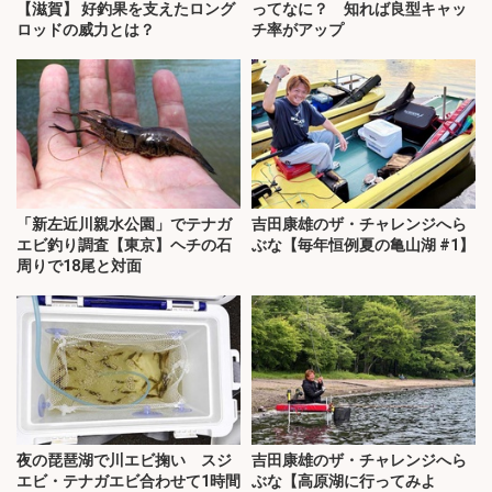
【滋賀】 好釣果を支えたロング
ってなに？ 知れば良型キャッ
ロッドの威力とは？
チ率がアップ
「新左近川親水公園」でテナガ
吉田康雄のザ・チャレンジへら
エビ釣り調査【東京】ヘチの石
ぶな【毎年恒例夏の亀山湖 #1】
周りで18尾と対面
夜の琵琶湖で川エビ掬い スジ
吉田康雄のザ・チャレンジへら
エビ・テナガエビ合わせて1時間
ぶな【高原湖に行ってみよ