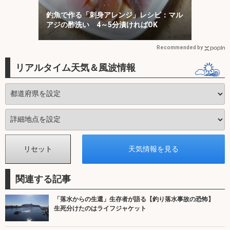
釣魚で作る「刺身アレンジ」レシピ：マル
アジの酢洗い 4～5分漬ければOK
Recommended by
リアルタイム天気＆風波情報
関連する記事
「落水からの生還」生存者が語る【釣り落水事故の恐怖】
生死分けたのはライフジャケット