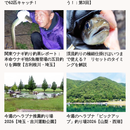
で62匹キャッチ！
う！：第3回】
関東ウナギ釣り釣果レポート：
渓流釣りの極細仕掛けはいつま
本命ウナギ他5魚種登場の五目釣
で使える？ リセットのタイミ
りを満喫【古利根川・埼玉】
ングを解説
今週のヘラブナ推薦釣り場
今週のヘラブナ「ピックアッ
2026【埼玉・吉川運動公園】
プ」釣り場2026【山梨・西湖】