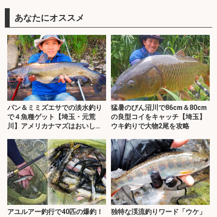
あなたにオススメ
パン＆ミミズエサでの淡水釣り
猛暑のびん沼川で86cm＆80cm
で４魚種ゲット【埼玉・元荒
の良型コイをキャッチ【埼玉】
川】アメリカナマズはおいしく
ウキ釣りで大物2尾を攻略
調理
アユルアー釣行で40匹の爆釣！
独特な渓流釣りワード「ウケ」