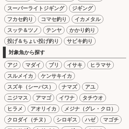
スーパーライトジギング
ジギング
フカセ釣り
コマセ釣り
イカメタル
スッテ＆ツノ
テンヤ
かかり釣り
投げ＆ちょい投げ釣り
サビキ釣り
対象魚から探す
アジ
マダイ
ブリ
イサキ
ヒラマサ
スルメイカ
ケンサキイカ
スズキ（シーバス）
ナマズ
アユ
ニジマス
アマゴ
イワナ
タチウオ
ヒラメ
アオリイカ
メジナ（グレ・クロ）
クロダイ（チヌ）
シロギス
ハゼ
マゴチ