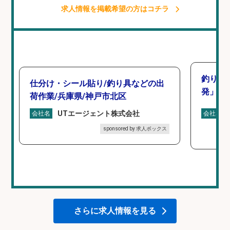
求人情報を掲載希望の方はコチラ
釣り好
仕分け・シール貼り/釣り具などの出
発」/D
荷作業/兵庫県/神戸市北区
UTエージェント株式会社
会社名
会社名
sponsored by 求人ボックス
さらに求人情報を見る