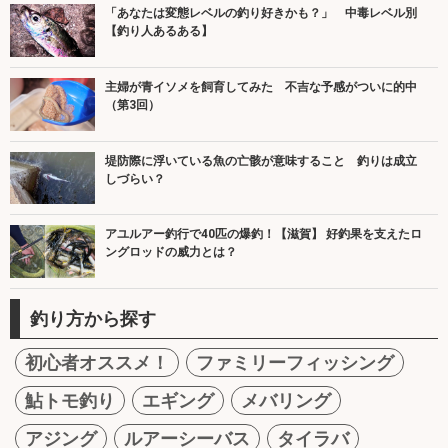
「あなたは変態レベルの釣り好きかも？」 中毒レベル別
【釣り人あるある】
主婦が青イソメを飼育してみた 不吉な予感がついに的中
（第3回）
堤防際に浮いている魚の亡骸が意味すること 釣りは成立
しづらい？
アユルアー釣行で40匹の爆釣！【滋賀】 好釣果を支えたロ
ングロッドの威力とは？
釣り方から探す
初心者オススメ！
ファミリーフィッシング
鮎トモ釣り
エギング
メバリング
アジング
ルアーシーバス
タイラバ