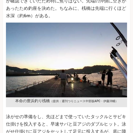
が確認できていたため特に焦りはない。先端の沖側に空きが
あったため釣座を決めた。ちなみに、桟橋は先端に行くほど
水深（約6m）がある。
本命の豊浜釣り桟橋
（提供：週刊つりニュース中部版APC・伊藤洋輔）
泳がせの準備をし、先ほどまで使っていたタックルとサビキ
仕掛けを投入すると、早速サバと豆アジのダブルヒット。泳
がせ仕掛けに豆アジをセットして足元に投入するが、底に障