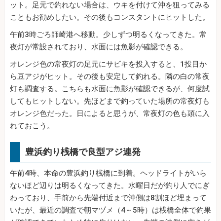
ット。足元で釣れない場合は、ウキを付けて沖を狙ってみる
こともお勧めしたい。その後もコンスタントにヒットした。
午前3時ごろ師崎港へ移動。少しずつ明るくなってきた。常
夜灯が常設されており、水面には魚影が確認できる。
オレンジ色の常夜灯の足元にサビキを投入すると、1投目か
ら豆アジがヒット。その後も安定して釣れる。隣の白の常夜
灯も調査する。こちらも水面に魚影が確認できるが、何度試
してもヒットしない。先ほどまで釣っていた場所の常夜灯も
オレンジ色だった。日によると思うが、常夜灯の色も頭に入
れておこう。
豊浜釣り桟橋で良型アジ連発
午前4時、本命の豊浜釣り桟橋に到着。ヘッドライトがいら
ないほど辺りは明るくなってきた。水曜日だが釣り人でにぎ
わっており、手前から先端付近まで沖側は8割ほど埋まって
いたが、最近の調査で朝マヅメ（4～5時）は桟橋全体で釣果