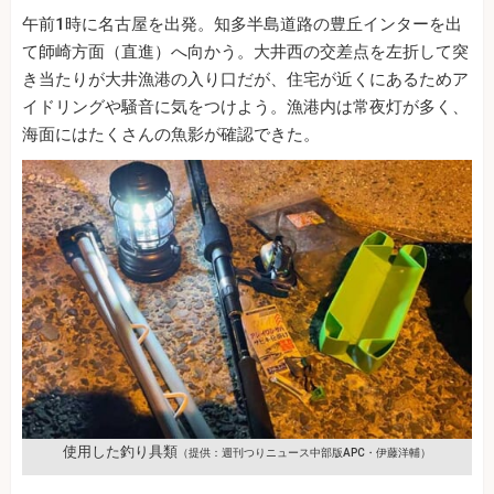
午前1時に名古屋を出発。知多半島道路の豊丘インターを出
て師崎方面（直進）へ向かう。大井西の交差点を左折して突
き当たりが大井漁港の入り口だが、住宅が近くにあるためア
イドリングや騒音に気をつけよう。漁港内は常夜灯が多く、
海面にはたくさんの魚影が確認できた。
使用した釣り具類
（提供：週刊つりニュース中部版APC・伊藤洋輔）