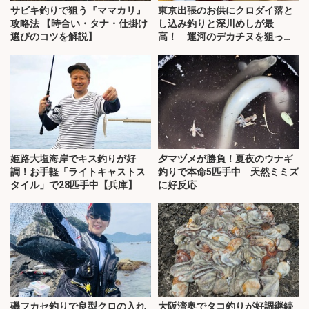
サビキ釣りで狙う『ママカリ』
東京出張のお供にクロダイ落と
攻略法 【時合い・タナ・仕掛け
し込み釣りと深川めしが最
選びのコツを解説】
高！ 運河のデカチヌを狙って
みた
姫路大塩海岸でキス釣りが好
夕マヅメが勝負！夏夜のウナギ
調！お手軽「ライトキャストス
釣りで本命5匹手中 天然ミミズ
タイル」で28匹手中【兵庫】
に好反応
磯フカセ釣りで良型クロの入れ
大阪湾奥でタコ釣りが好調継続