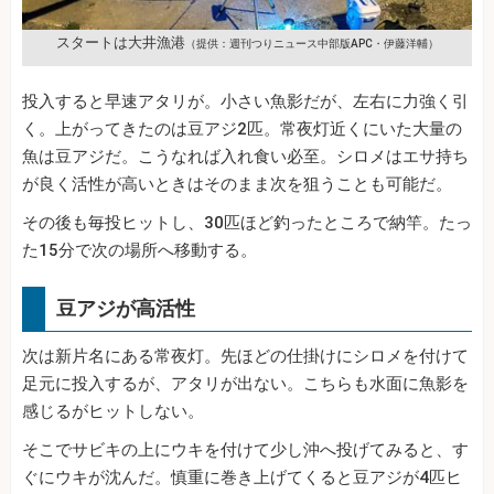
スタートは大井漁港
（提供：週刊つりニュース中部版APC・伊藤洋輔）
投入すると早速アタリが。小さい魚影だが、左右に力強く引
く。上がってきたのは豆アジ2匹。常夜灯近くにいた大量の
魚は豆アジだ。こうなれば入れ食い必至。シロメはエサ持ち
が良く活性が高いときはそのまま次を狙うことも可能だ。
その後も毎投ヒットし、30匹ほど釣ったところで納竿。たっ
た15分で次の場所へ移動する。
豆アジが高活性
次は新片名にある常夜灯。先ほどの仕掛けにシロメを付けて
足元に投入するが、アタリが出ない。こちらも水面に魚影を
感じるがヒットしない。
そこでサビキの上にウキを付けて少し沖へ投げてみると、す
ぐにウキが沈んだ。慎重に巻き上げてくると豆アジが4匹ヒ