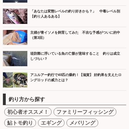
「あなたは変態レベルの釣り好きかも？」 中毒レベル別
【釣り人あるある】
主婦が青イソメを飼育してみた 不吉な予感がついに的中
（第3回）
堤防際に浮いている魚の亡骸が意味すること 釣りは成立
しづらい？
アユルアー釣行で40匹の爆釣！【滋賀】 好釣果を支えたロ
ングロッドの威力とは？
釣り方から探す
初心者オススメ！
ファミリーフィッシング
鮎トモ釣り
エギング
メバリング