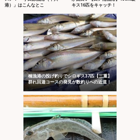
港）」はこんなとこ
キス16匹をキャッチ！
楠漁港の投げ釣りでシロギス37匹【三重】
群れ回遊コースの発見が数釣りへの近道！