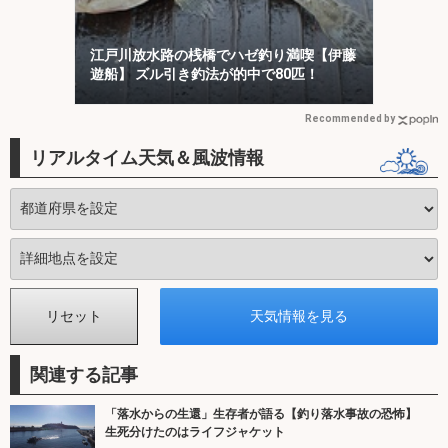
江戸川放水路の桟橋でハゼ釣り満喫【伊藤
遊船】 ズル引き釣法が的中で80匹！
Recommended by
リアルタイム天気＆風波情報
関連する記事
「落水からの生還」生存者が語る【釣り落水事故の恐怖】
生死分けたのはライフジャケット