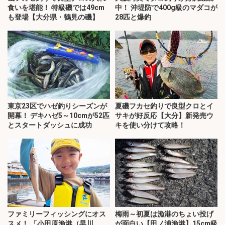
食いを堪能！ 特級磯では49cm
中！ 沖堤防で400g級のマダコが
も登場【大分県・鶴見の磯】
28匹と爆釣
東京23区でハゼ釣りシーズンが
夏磯フカセ釣りで良型クロとイ
開幕！ デキハゼ5～10cmが52匹
サキが好反応【大分】新発売ウ
とスタートダッシュに成功
キを使い分けて攻略！
ファミリーフィッシングにオス
梅雨～初夏は漁港のちょい投げ
スメ！ 「小田原漁港（早川
が面白い【田ノ浦漁港】15cm級