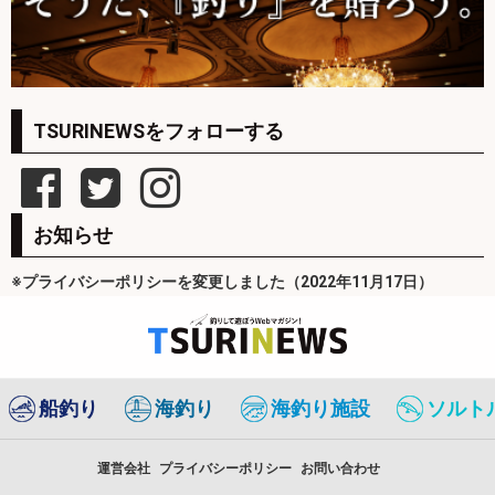
TSURINEWSをフォローする
お知らせ
※プライバシーポリシーを変更しました（2022年11月17日）
船釣り
海釣り
海釣り施設
ソルト
運営会社
プライバシーポリシー
お問い合わせ