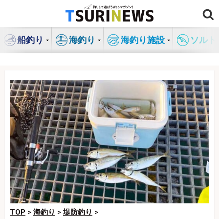
コ
ン
テ
船釣り
海釣り
海釣り施設
ソルト
ン
ツ
へ
ス
キ
ッ
プ
TOP
>
海釣り
>
堤防釣り
>