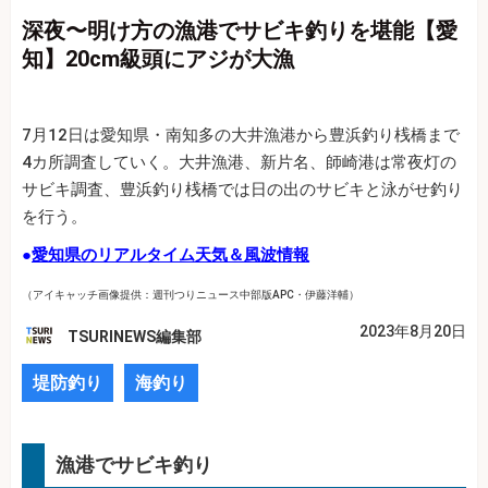
深夜〜明け方の漁港でサビキ釣りを堪能【愛
知】20cm級頭にアジが大漁
7月12日は愛知県・南知多の大井漁港から豊浜釣り桟橋まで
4カ所調査していく。大井漁港、新片名、師崎港は常夜灯の
サビキ調査、豊浜釣り桟橋では日の出のサビキと泳がせ釣り
を行う。
●
愛知県のリアルタイム天気＆風波情報
（アイキャッチ画像提供：週刊つりニュース中部版APC・伊藤洋輔）
2023年8月20日
TSURINEWS編集部
堤防釣り
海釣り
漁港でサビキ釣り