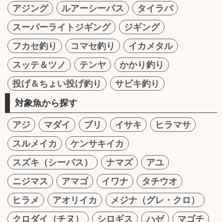
アジング
ルアーシーバス
タイラバ
スーパーライトジギング
ジギング
フカセ釣り
コマセ釣り
イカメタル
スッテ＆ツノ
テンヤ
かかり釣り
投げ＆ちょい投げ釣り
サビキ釣り
対象魚から探す
アジ
マダイ
ブリ
イサキ
ヒラマサ
スルメイカ
ケンサキイカ
スズキ（シーバス）
ナマズ
アユ
ニジマス
アマゴ
イワナ
タチウオ
ヒラメ
アオリイカ
メジナ（グレ・クロ）
クロダイ（チヌ）
シロギス
ハゼ
マゴチ