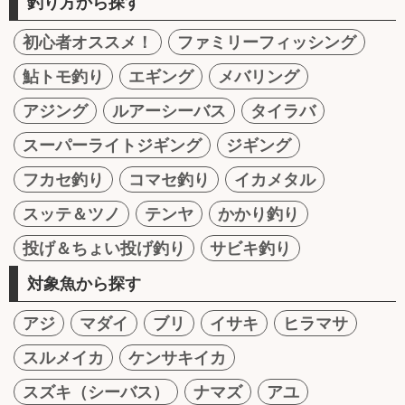
釣り方から探す
初心者オススメ！
ファミリーフィッシング
鮎トモ釣り
エギング
メバリング
アジング
ルアーシーバス
タイラバ
スーパーライトジギング
ジギング
フカセ釣り
コマセ釣り
イカメタル
スッテ＆ツノ
テンヤ
かかり釣り
投げ＆ちょい投げ釣り
サビキ釣り
対象魚から探す
アジ
マダイ
ブリ
イサキ
ヒラマサ
スルメイカ
ケンサキイカ
スズキ（シーバス）
ナマズ
アユ