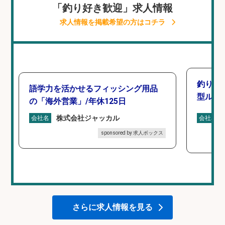
「釣り好き歓迎」求人情報
求人情報を掲載希望の方はコチラ
釣り好
語学力を活かせるフィッシング用品
型ルー
の「海外営業」/年休125日
株式会社ジャッカル
会社名
会社名
sponsored by 求人ボックス
さらに求人情報を見る