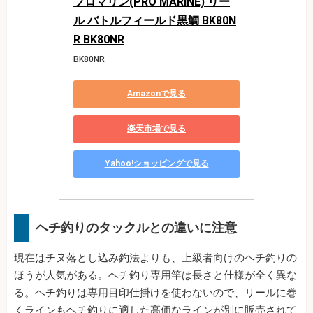
プロマリン(PRO MARINE) リー
ル バトルフィールド黒鯛 BK80N
R BK80NR
BK80NR
Amazonで見る
楽天市場で見る
Yahoo!ショッピングで見る
ヘチ釣りのタックルとの違いに注意
現在はチヌ落とし込み釣法よりも、上級者向けのヘチ釣りの
ほうが人気がある。ヘチ釣り専用竿は長さと仕様が全く異な
る。ヘチ釣りは専用目印仕掛けを使わないので、リールに巻
くラインもヘチ釣りに適した高価なラインが別に販売されて