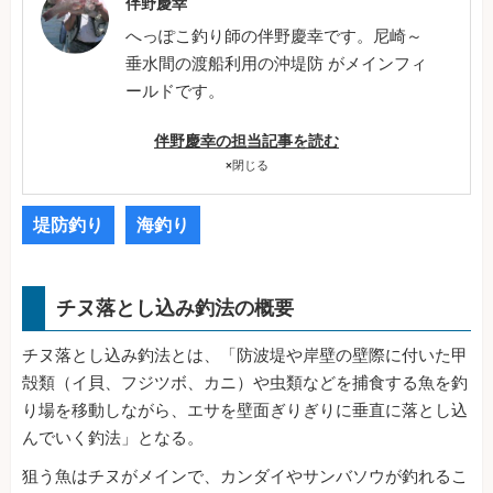
伴野慶幸
へっぽこ釣り師の伴野慶幸です。尼崎～
垂水間の渡船利用の沖堤防 がメインフィ
ールドです。
伴野慶幸の担当記事を読む
×
閉じる
堤防釣り
海釣り
チヌ落とし込み釣法の概要
チヌ落とし込み釣法とは、「防波堤や岸壁の壁際に付いた甲
殻類（イ貝、フジツボ、カニ）や虫類などを捕食する魚を釣
り場を移動しながら、エサを壁面ぎりぎりに垂直に落とし込
んでいく釣法」となる。
狙う魚はチヌがメインで、カンダイやサンバソウが釣れるこ