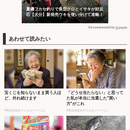
夏磯フカセ釣りで良型クロとイサキが好反
応【大分】新発売ウキを使い分けて攻略！
Recommended by
宝くじを知らないまま買う人ほ
「どうせ当たらない」と思って
ど、外れ続けます
た私が本当に当選した“買い
方”がこれ
PR(合同会社デジタルファーム)
PR(合同会社デジタルファーム )