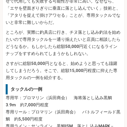
せで代用しても失敗する可能性が非常に高い。なぜなら、
「エサを壁面ぎりぎりに垂直に落とし込んでいく」技術と、
「アタリを捉えて掛けアワセる」ことが、専用タックルでな
いと非常に難しいからだ。
ところが、実際に釣具店に行き、チヌ落とし込み釣法を始め
たいので専用タックルを一通り揃えたいと店員に相談したら
どうなるか。もしかしたら総額50,000円近くになるライン
ナップをすすめられてしまうかもしれない。
さすがに総額50,000円となると、始めようと思っても躊躇
してしまうだろう。そこで、総額15,000円程度に抑えた専
用タックルの一例を紹介する。
タックルの一例
専用竿：プロマリン（浜田商会） 海将落とし込み黒鯛
3.9m 約7,000円程度
専用リール：プロマリン（浜田商会） バトルフィールド黒
鯛 約5,500円程度
専用ライン：サンライン 黒鯛ISM 落とし込みMARK－