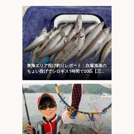
東海エリア投げ釣りレポート：白塚漁港の
ちょい投げでシロギス1時間で20匹【三
重】