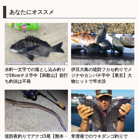
あなたにオススメ
水軒一文字での落とし込み釣り
伊豆大島の堤防フカセ釣りでメ
で38cmチヌ手中【和歌山】前打
ジナやカンパチ手中【東京】大
ち釣法は不発
物ヒットで竿水没
堤防夜釣りでアナゴ3尾【熊本・
常滑港でのウキダンゴ釣りで