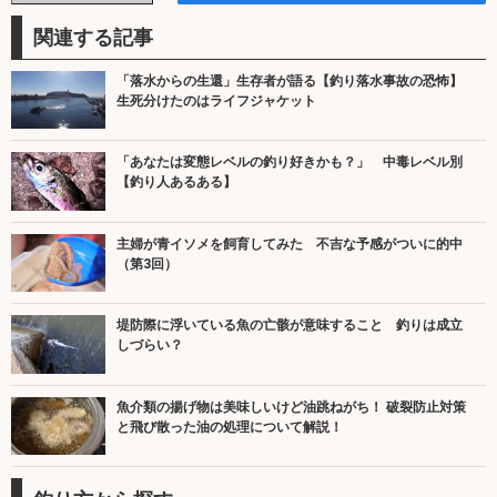
関連する記事
「落水からの生還」生存者が語る【釣り落水事故の恐怖】
生死分けたのはライフジャケット
「あなたは変態レベルの釣り好きかも？」 中毒レベル別
【釣り人あるある】
主婦が青イソメを飼育してみた 不吉な予感がついに的中
（第3回）
堤防際に浮いている魚の亡骸が意味すること 釣りは成立
しづらい？
魚介類の揚げ物は美味しいけど油跳ねがち！ 破裂防止対策
と飛び散った油の処理について解説！