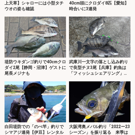
上天草】シャローには小型タチ
40cm頭にクロダイ8匹【愛知】
ウオの姿も確認
時合いに3連発
堤防ウキダンゴ釣りで40cmクロ
武庫川一文字の落とし込み釣り
ダイ2尾【静岡・沼津】ゲストに
で良型チヌ3尾【兵庫】釣魚は
尾長メジナも
「フィッシュシェアリング」で
寄付
白田堤防での「のべ竿」釣りで
大阪湾奥メバル釣り「2022ー23
シマアジ連発【伊豆】レンタル
シーズン」を振り返る 来季は