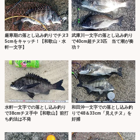
厳寒期の落とし込み釣りでチヌ3
武庫川一文字の落とし込み釣り
5cmをキャッチ！【和歌山・水
で40cm超チヌ3匹 当て潮が奏
軒一文字】
功？
水軒一文字での落とし込み釣り
和田沖一文字での落とし込み釣
で38cmチヌ手中【和歌山】前打
りで48＆33cm「見えチヌ」を
ち釣法は不発
好捕