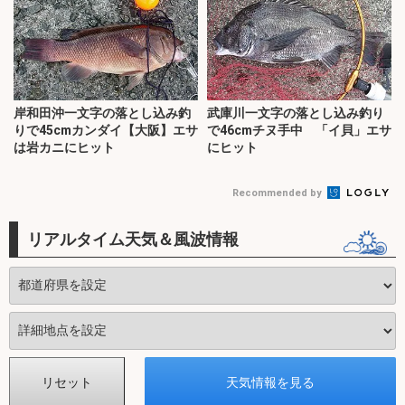
岸和田沖一文字の落とし込み釣
武庫川一文字の落とし込み釣り
りで45cmカンダイ【大阪】エサ
で46cmチヌ手中 「イ貝」エサ
は岩カニにヒット
にヒット
Recommended by
リアルタイム天気＆風波情報