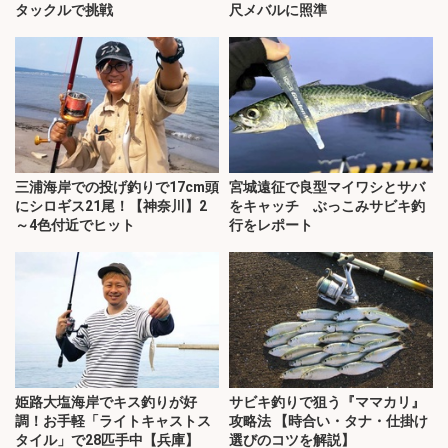
タックルで挑戦
尺メバルに照準
三浦海岸での投げ釣りで17cm頭
宮城遠征で良型マイワシとサバ
にシロギス21尾！【神奈川】2
をキャッチ ぶっこみサビキ釣
～4色付近でヒット
行をレポート
姫路大塩海岸でキス釣りが好
サビキ釣りで狙う『ママカリ』
調！お手軽「ライトキャストス
攻略法 【時合い・タナ・仕掛け
タイル」で28匹手中【兵庫】
選びのコツを解説】