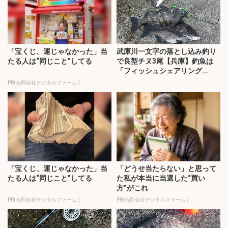
「宝くじ、運じゃなかった」当
武庫川一文字の落とし込み釣り
たる人は“同じこと”してる
で良型チヌ3尾【兵庫】釣魚は
「フィッシュシェアリング...
PR(合同会社デジタルファーム )
「宝くじ、運じゃなかった」当
「どうせ当たらない」と思って
たる人は“同じこと”してる
た私が本当に当選した“買い
方”がこれ
PR(合同会社デジタルファーム )
PR(合同会社デジタルファーム )