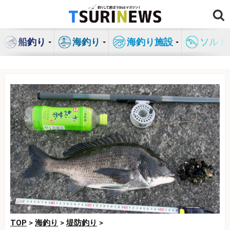
コ
ン
テ
船釣り
海釣り
海釣り施設
ソルト
ン
ツ
へ
ス
キ
ッ
プ
TOP
>
海釣り
>
堤防釣り
>