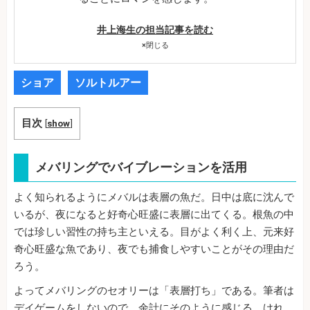
井上海生の担当記事を読む
×
閉じる
ショア
ソルトルアー
目次
[
show
]
メバリングでバイブレーションを活用
よく知られるようにメバルは表層の魚だ。日中は底に沈んで
いるが、夜になると好奇心旺盛に表層に出てくる。根魚の中
では珍しい習性の持ち主といえる。目がよく利く上、元来好
奇心旺盛な魚であり、夜でも捕食しやすいことがその理由だ
ろう。
よってメバリングのセオリーは「表層打ち」である。筆者は
デイゲームをしないので、余計にそのように感じる。けれ