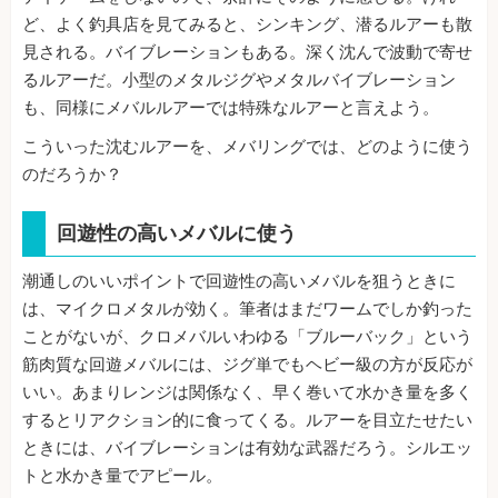
ど、よく釣具店を見てみると、シンキング、潜るルアーも散
見される。バイブレーションもある。深く沈んで波動で寄せ
るルアーだ。小型のメタルジグやメタルバイブレーション
も、同様にメバルルアーでは特殊なルアーと言えよう。
こういった沈むルアーを、メバリングでは、どのように使う
のだろうか？
回遊性の高いメバルに使う
潮通しのいいポイントで回遊性の高いメバルを狙うときに
は、マイクロメタルが効く。筆者はまだワームでしか釣った
ことがないが、クロメバルいわゆる「ブルーバック」という
筋肉質な回遊メバルには、ジグ単でもヘビー級の方が反応が
いい。あまりレンジは関係なく、早く巻いて水かき量を多く
するとリアクション的に食ってくる。ルアーを目立たせたい
ときには、バイブレーションは有効な武器だろう。シルエッ
トと水かき量でアピール。