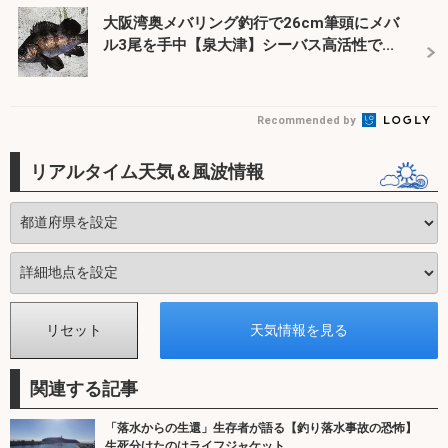
大阪湾奥メバリング釣行で26cm筆頭にメバ
ル3尾を手中【泉大津】シーバス高活性で...
Recommended by
リアルタイム天気＆風波情報
関連する記事
「落水からの生還」生存者が語る【釣り落水事故の恐怖】
生死分けたのはライフジャケット