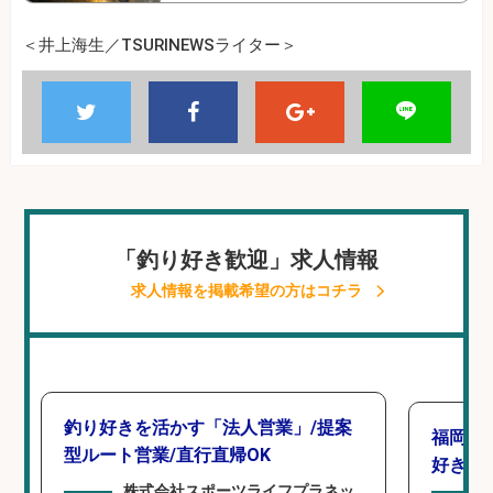
＜井上海生／TSURINEWSライター＞
「釣り好き歓迎」求人情報
求人情報を掲載希望の方はコチラ
釣り好きを活かす「法人営業」/提案
福岡/
型ルート営業/直行直帰OK
好き歓
株式会社スポーツライフプラネッ