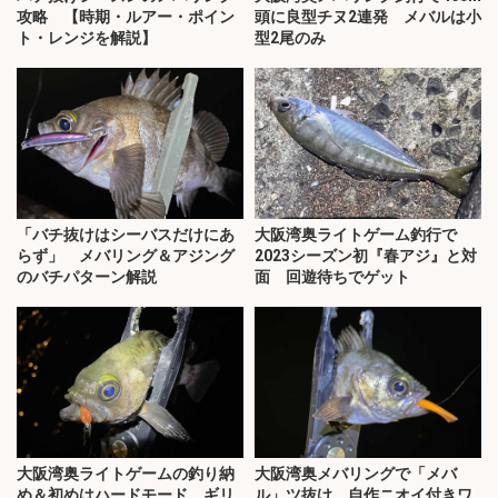
攻略 【時期・ルアー・ポイン
頭に良型チヌ2連発 メバルは小
ト・レンジを解説】
型2尾のみ
「バチ抜けはシーバスだけにあ
大阪湾奥ライトゲーム釣行で
らず」 メバリング＆アジング
2023シーズン初『春アジ』と対
のバチパターン解説
面 回遊待ちでゲット
大阪湾奥ライトゲームの釣り納
大阪湾奥メバリングで「メバ
め＆初めはハードモード ギリ
ル」ツ抜け 自作ニオイ付きワ