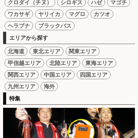
クロダイ（チヌ）
シロギス
ハゼ
マゴチ
ワカサギ
ヤリイカ
マグロ
カツオ
ヘラブナ
ブラックバス
エリアから探す
北海道
東北エリア
関東エリア
甲信越エリア
北陸エリア
東海エリア
関西エリア
中国エリア
四国エリア
九州エリア
海外
特集