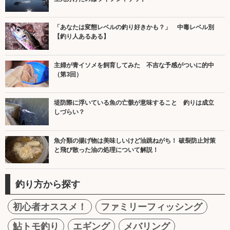
「あなたは変態レベルの釣り好きかも？」 中毒レベル別
【釣り人あるある】
主婦が青イソメを飼育してみた 不吉な予感がついに的中
（第3回）
堤防際に浮いている魚の亡骸が意味すること 釣りは成立
しづらい？
魚介類の揚げ物は美味しいけど油跳ねがち！ 破裂防止対策
と飛び散った油の処理について解説！
釣り方から探す
初心者オススメ！
ファミリーフィッシング
鮎トモ釣り
エギング
メバリング