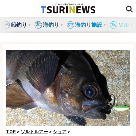
コ
ン
テ
船釣り
海釣り
海釣り施設
ソルト
ン
ツ
へ
ス
キ
ッ
プ
TOP
>
ソルトルアー
>
ショア
>