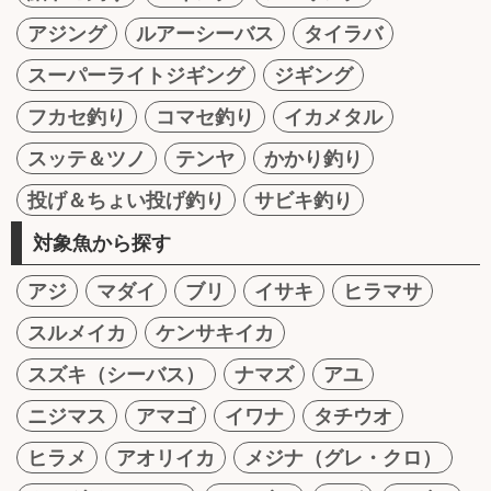
アジング
ルアーシーバス
タイラバ
スーパーライトジギング
ジギング
フカセ釣り
コマセ釣り
イカメタル
スッテ＆ツノ
テンヤ
かかり釣り
投げ＆ちょい投げ釣り
サビキ釣り
対象魚から探す
アジ
マダイ
ブリ
イサキ
ヒラマサ
スルメイカ
ケンサキイカ
スズキ（シーバス）
ナマズ
アユ
ニジマス
アマゴ
イワナ
タチウオ
ヒラメ
アオリイカ
メジナ（グレ・クロ）