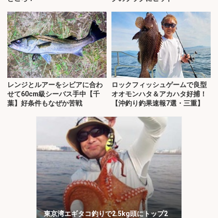
レンジとルアーをシビアに合わ
ロックフィッシュゲームで良型
せて60cm級シーバス手中【千
オオモンハタ＆アカハタ好捕！
葉】好条件もなぜか苦戦
【沖釣り釣果速報7選・三重】
東京湾エギタコ釣りで2.5kg頭にトップ2