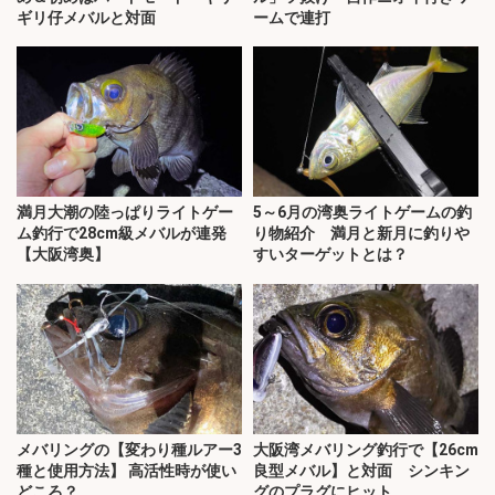
ギリ仔メバルと対面
ームで連打
満月大潮の陸っぱりライトゲー
5～6月の湾奥ライトゲームの釣
ム釣行で28cm級メバルが連発
り物紹介 満月と新月に釣りや
【大阪湾奥】
すいターゲットとは？
メバリングの【変わり種ルアー3
大阪湾メバリング釣行で【26cm
種と使用方法】 高活性時が使い
良型メバル】と対面 シンキン
どころ？
グのプラグにヒット