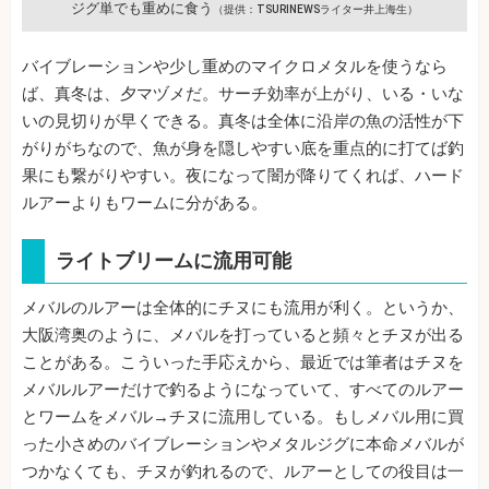
ジグ単でも重めに食う
（提供：TSURINEWSライター井上海生）
バイブレーションや少し重めのマイクロメタルを使うなら
ば、真冬は、夕マヅメだ。サーチ効率が上がり、いる・いな
いの見切りが早くできる。真冬は全体に沿岸の魚の活性が下
がりがちなので、魚が身を隠しやすい底を重点的に打てば釣
果にも繋がりやすい。夜になって闇が降りてくれば、ハード
ルアーよりもワームに分がある。
ライトブリームに流用可能
メバルのルアーは全体的にチヌにも流用が利く。というか、
大阪湾奥のように、メバルを打っていると頻々とチヌが出る
ことがある。こういった手応えから、最近では筆者はチヌを
メバルルアーだけで釣るようになっていて、すべてのルアー
とワームをメバル→チヌに流用している。もしメバル用に買
った小さめのバイブレーションやメタルジグに本命メバルが
つかなくても、チヌが釣れるので、ルアーとしての役目は一