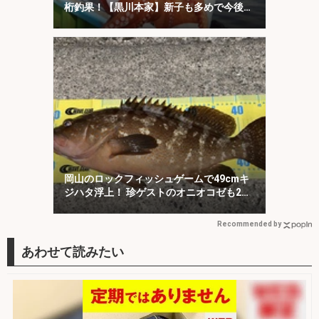
桁釣果！【黒川本家】新子も多めで今後に
期待か
岡山のロックフィッシュゲームで49cmキ
ジハタ浮上！ 珍ゲストのオニオコゼも2連
発
Recommended by