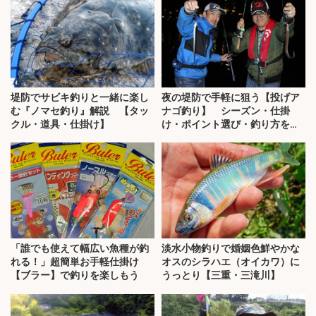
堤防でサビキ釣りと一緒に楽し
夜の堤防で手軽に狙う【投げア
む『ノマセ釣り』解説 【タッ
ナゴ釣り】 シーズン・仕掛
クル・道具・仕掛け】
け・ポイント選び・釣り方を解
説
「誰でも使えて幅広い魚種が釣
淡水小物釣りで婚姻色鮮やかな
れる！」超簡単お手軽仕掛け
オスのシラハエ（オイカワ）に
【ブラー】で釣りを楽しもう
うっとり【三重・三滝川】