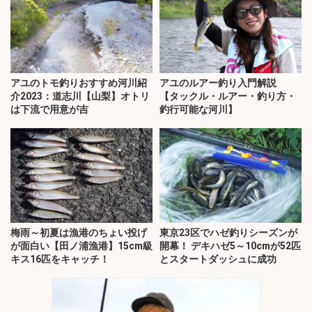
アユのトモ釣りおすすめ河川紹
アユのルアー釣り入門解説
介2023：道志川【山梨】オトリ
【タックル・ルアー・釣り方・
は下流で用意が吉
釣行可能な河川】
梅雨～初夏は漁港のちょい投げ
東京23区でハゼ釣りシーズンが
が面白い【田ノ浦漁港】15cm級
開幕！ デキハゼ5～10cmが52匹
キス16匹をキャッチ！
とスタートダッシュに成功