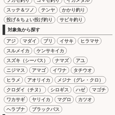
フカセ釣り
コマセ釣り
イカメタル
スッテ＆ツノ
テンヤ
かかり釣り
投げ＆ちょい投げ釣り
サビキ釣り
対象魚から探す
アジ
マダイ
ブリ
イサキ
ヒラマサ
スルメイカ
ケンサキイカ
スズキ（シーバス）
ナマズ
アユ
ニジマス
アマゴ
イワナ
タチウオ
ヒラメ
アオリイカ
メジナ（グレ・クロ）
クロダイ（チヌ）
シロギス
ハゼ
マゴチ
ワカサギ
ヤリイカ
マグロ
カツオ
ヘラブナ
ブラックバス