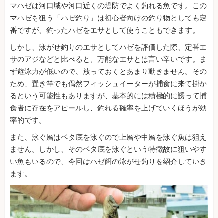
マハゼは河口域や河口近くの堤防でよく釣れる魚です。この
マハゼを狙う「ハゼ釣り」は初心者向けの釣り物としても定
番ですが、釣ったハゼをエサとして使うこともできます。
しかし、泳がせ釣りのエサとしてハゼを評価した際、定番エ
サのアジなどと比べると、万能なエサとは言い辛いです。ま
ず遊泳力が低いので、放っておくとあまり動きません。その
ため、置き竿でも偶然フィッシュイーターが捕食に来て掛か
るという可能性もありますが、基本的には積極的に誘って捕
食者に存在をアピールし、釣れる確率を上げていくほうが効
率的です。
また、泳ぐ層はベタ底を泳ぐので上層や中層を泳ぐ魚は狙え
ません。しかし、そのベタ底を泳ぐという特徴故に狙いやす
い魚もいるので、今回はハゼ餌の泳がせ釣りを紹介していき
ます。