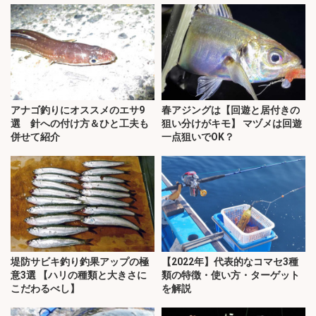
アナゴ釣りにオススメのエサ9
春アジングは【回遊と居付きの
選 針への付け方＆ひと工夫も
狙い分けがキモ】 マヅメは回遊
併せて紹介
一点狙いでOK？
堤防サビキ釣り釣果アップの極
【2022年】代表的なコマセ3種
意3選 【ハリの種類と大きさに
類の特徴・使い方・ターゲット
こだわるべし】
を解説