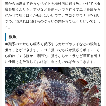
層から底層まで色々なベイトを積極的に追う魚。ハゼでベタ
底を狙うよりも、アジなどを使ったウキ釣りでエサを底から
浮かせて狙うほうが反応はいいです。マゴチやウナギを狙い
つつ、混ざれば儲けものぐらいの気持ちで狙うといいでしょ
う。
根魚
魚類系のエサなら幅広く反応するカサゴやソイなどの根魚も
狙うことができます。マゴチ狙いでも根が混ざるポイントな
ら釣れてくるほか、専門的に狙うならテトラなど障害物周り
に仕掛けを放置しておけば、魚さえいれば食ってきます。