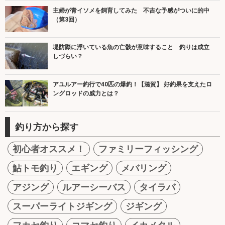
主婦が青イソメを飼育してみた 不吉な予感がついに的中
（第3回）
堤防際に浮いている魚の亡骸が意味すること 釣りは成立
しづらい？
アユルアー釣行で40匹の爆釣！【滋賀】 好釣果を支えたロ
ングロッドの威力とは？
釣り方から探す
初心者オススメ！
ファミリーフィッシング
鮎トモ釣り
エギング
メバリング
アジング
ルアーシーバス
タイラバ
スーパーライトジギング
ジギング