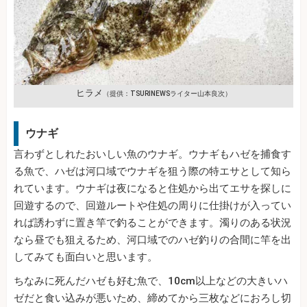
ヒラメ
（提供：TSURINEWSライター山本良次）
ウナギ
言わずとしれたおいしい魚のウナギ。ウナギもハゼを捕食す
る魚で、ハゼは河口域でウナギを狙う際の特エサとして知ら
れています。ウナギは夜になると住処から出てエサを探しに
回遊するので、回遊ルートや住処の周りに仕掛けが入ってい
れば誘わずに置き竿で釣ることができます。濁りのある状況
なら昼でも狙えるため、河口域でのハゼ釣りの合間に竿を出
してみても面白いと思います。
ちなみに死んだハゼも好む魚で、10cm以上などの大きいハ
ゼだと食い込みが悪いため、締めてから三枚などにおろし切