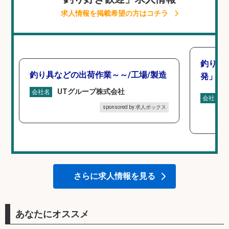
求人情報を掲載希望の方はコチラ
釣り好
釣り具などの出荷作業～～/工場/製造
発」/D
UTグループ株式会社
会社名
会社名
sponsored by 求人ボックス
さらに求人情報を見る
あなたにオススメ