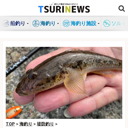
コ
ン
テ
船釣り
海釣り
海釣り施設
ソルト
ン
ツ
へ
ス
キ
ッ
プ
TOP
>
海釣り
>
堤防釣り
>