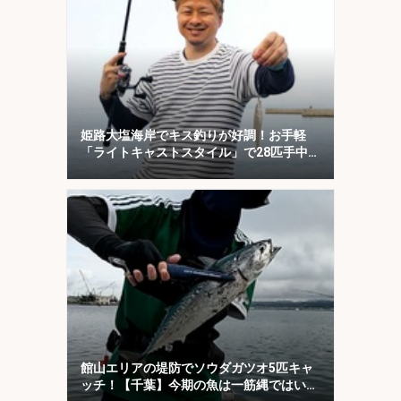
姫路大塩海岸でキス釣りが好調！お手軽
「ライトキャストスタイル」で28匹手中
【兵庫】
館山エリアの堤防でソウダガツオ5匹キャ
ッチ！【千葉】今期の魚は一筋縄ではいか