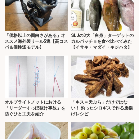
「価格以上の面白さがある」オ
SLJの3大「白身」ターゲットの
ススメ海外製リール5選【高コス
カルパッチョを食べ比べてみた
パ＆個性派モデル】
【イサキ・マダイ・キジハタ】
オルブライトノットにおける
「キス＝天ぷら」だけではな
「リーダーすっぽ抜け事故」を
い！ 釣ったシロギスで作る唐揚
防ぐひと工夫を紹介
げレシピ