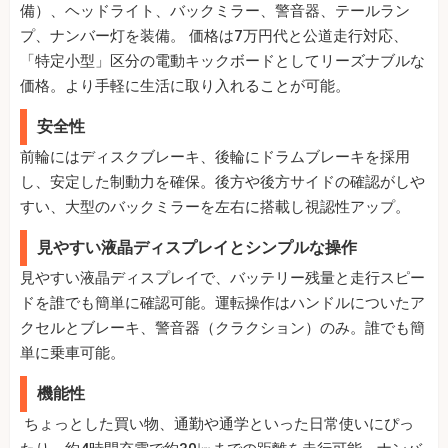
備）、ヘッドライト、バックミラー、警音器、テールラン
プ、ナンバー灯を装備。 価格は7万円代と公道走行対応、
「特定小型」区分の電動キックボードとしてリーズナブルな
価格。より手軽に生活に取り入れることが可能。
安全性
前輪にはディスクブレーキ、後輪にドラムブレーキを採用
し、安定した制動力を確保。後方や後方サイドの確認がしや
すい、大型のバックミラーを左右に搭載し視認性アップ。
見やすい液晶ディスプレイとシンプルな操作
見やすい液晶ディスプレイで、バッテリー残量と走行スピー
ドを誰でも簡単に確認可能。運転操作はハンドルについたア
クセルとブレーキ、警音器（クラクション）のみ。誰でも簡
単に乗車可能。
機能性
ちょっとした買い物、通勤や通学といった日常使いにぴっ