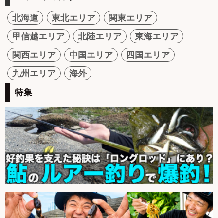
北海道
東北エリア
関東エリア
甲信越エリア
北陸エリア
東海エリア
関西エリア
中国エリア
四国エリア
九州エリア
海外
特集