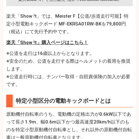
楽天「Show !t」では、Meister F【公道/歩道走行可能】特
定小型電動キックボード MF-EKRSA01RW-BKを79,800円
（税込）にて先行予約中です。
楽天「Show !t」購入ページはこちら！
※公道を走行は16歳以上からとなります。
※安全のため、公道を走行する際はヘルメットの着用を推奨
します。
※公道走行時には、ナンバー取得・自賠責保険の加入が必要
です。
特定小型区分の電動キックボードとは
原動機付自転車のうち、電動機の定格出力が0.6kW以下であ
って長さ1.9m、幅0.6m以下かつ最高速度20km/h以下のも
のを特定小型原動機付自転車とし、それ以外の原動機付自転
車は一般原動機付自転車となります。