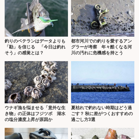
釣りのベテランはデータよりも
都市河川での釣りを愛するアン
「勘」を信じる 「今日は釣れ
グラーが考察 年々酷くなる河
そう」の感覚とは？
川の汚れに危機感を持とう
ウナギ漁を悩ませる「意外な生
夏枯れで釣れない時期はどう過
き物」の正体はフジツボ 湖水
ごす？ 秋に差がつくおすすめの
の塩分濃度上昇が原因か
過ごし方3選