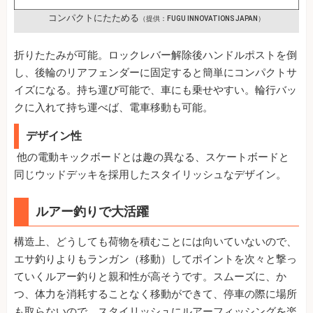
コンパクトにたためる
（提供：FUGU INNOVATIONS JAPAN）
折りたたみが可能。ロックレバー解除後ハンドルポストを倒
し、後輪のリアフェンダーに固定すると簡単にコンパクトサ
イズになる。持ち運び可能で、車にも乗せやすい。輪行バッ
クに入れて持ち運べば、電車移動も可能。
デザイン性
他の電動キックボードとは趣の異なる、スケートボードと
同じウッドデッキを採用したスタイリッシュなデザイン。
ルアー釣りで大活躍
構造上、どうしても荷物を積むことには向いていないので、
エサ釣りよりもランガン（移動）してポイントを次々と撃っ
ていくルアー釣りと親和性が高そうです。スムーズに、か
つ、体力を消耗することなく移動ができて、停車の際に場所
も取らないので、スタイリッシュにルアーフィッシングを楽