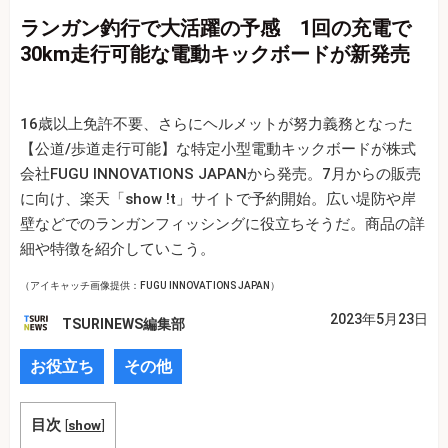
ランガン釣行で大活躍の予感 1回の充電で
30km走行可能な電動キックボードが新発売
16歳以上免許不要、さらにヘルメットが努力義務となった
【公道/歩道走行可能】な特定小型電動キックボードが株式
会社FUGU INNOVATIONS JAPANから発売。7月からの販売
に向け、楽天「show !t」サイトで予約開始。広い堤防や岸
壁などでのランガンフィッシングに役立ちそうだ。商品の詳
細や特徴を紹介していこう。
（アイキャッチ画像提供：FUGU INNOVATIONS JAPAN）
2023年5月23日
TSURINEWS編集部
お役立ち
その他
目次
[
show
]