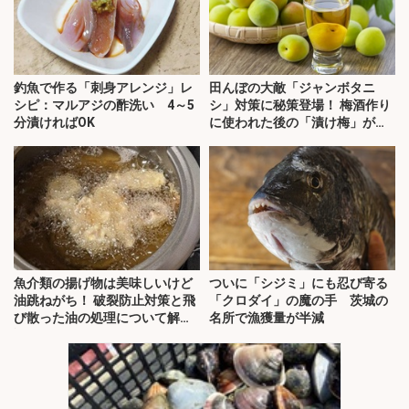
釣魚で作る「刺身アレンジ」レ
田んぼの大敵「ジャンボタニ
シピ：マルアジの酢洗い 4～5
シ」対策に秘策登場！ 梅酒作り
分漬ければOK
に使われた後の「漬け梅」が効
く？
魚介類の揚げ物は美味しいけど
ついに「シジミ」にも忍び寄る
油跳ねがち！ 破裂防止対策と飛
「クロダイ」の魔の手 茨城の
び散った油の処理について解
名所で漁獲量が半減
説！