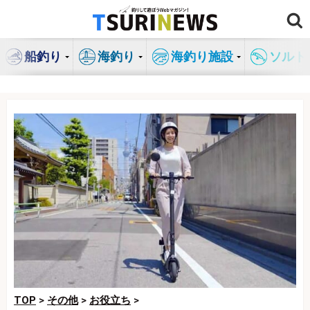
コ
ン
テ
船釣り
海釣り
海釣り施設
ソルト
ン
ツ
へ
ス
キ
ッ
プ
TOP
>
その他
>
お役立ち
>