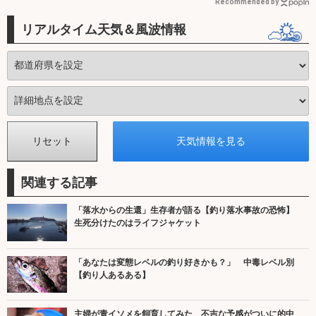
Recommended by
リアルタイム天気＆風波情報
関連する記事
「落水からの生還」生存者が語る【釣り落水事故の恐怖】
生死分けたのはライフジャケット
「あなたは変態レベルの釣り好きかも？」 中毒レベル別
【釣り人あるある】
主婦が青イソメを飼育してみた 不吉な予感がついに的中