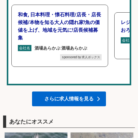
和食, 日本料理・懐石料理/店長・店長
候補/本物を知る大人の隠れ家!魚の価
レジ打
値を上げ、地域を元気に!店長候補募
おろし
集
会社名
酒場あらかぶ 酒場あらかぶ
会社名
sponsored by 求人ボックス
さらに求人情報を見る
あなたにオススメ