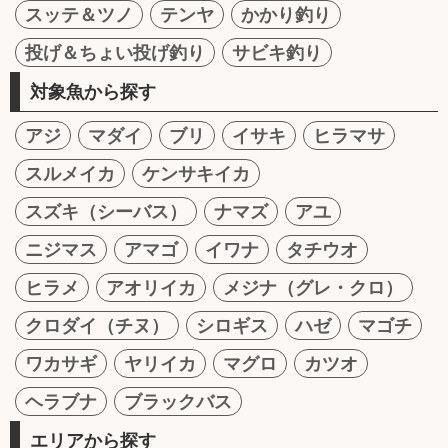
スッテ＆ツノ
テンヤ
かかり釣り
投げ＆ちょい投げ釣り
サビキ釣り
対象魚から探す
アジ
マダイ
ブリ
イサキ
ヒラマサ
スルメイカ
ケンサキイカ
スズキ（シーバス）
ナマズ
アユ
ニジマス
アマゴ
イワナ
タチウオ
ヒラメ
アオリイカ
メジナ（グレ・クロ）
クロダイ（チヌ）
シロギス
ハゼ
マゴチ
ワカサギ
ヤリイカ
マグロ
カツオ
ヘラブナ
ブラックバス
エリアから探す