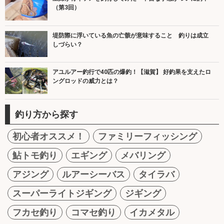
（第3回）
堤防際に浮いている魚の亡骸が意味すること 釣りは成立
しづらい？
アユルアー釣行で40匹の爆釣！【滋賀】 好釣果を支えたロ
ングロッドの威力とは？
釣り方から探す
初心者オススメ！
ファミリーフィッシング
鮎トモ釣り
エギング
メバリング
アジング
ルアーシーバス
タイラバ
スーパーライトジギング
ジギング
フカセ釣り
コマセ釣り
イカメタル