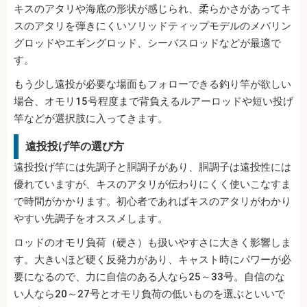
キスのアタリや海底の形状が感じられ、柔らかさがあってキ
スのアタリを弾きにくいソリッドティップモデルのメバリン
グロッドやエギングロッド、シーバスロッドなどが最適で
す。
もう少し遠投が必要な場面もフォローできる釣り竿が欲しい
場合、オモリ15号程度まで背負えるルアーロッドや短い投げ
竿などが選択肢に入ってきます。
遠投投げ竿の選び方
遠投投げ竿には先調子と胴調子があり、胴調子は遠投性には
優れていますが、キスのアタリが伝わりにくく使いこなすま
で時間がかかります。初心者であればキスのアタリがわかり
やすい先調子をオススメします。
ロッドのオモリ負荷（硬さ）も扱いやすさに大きく影響しま
す。大きいほど硬く反発力があり、キャスト時にパワーが必
要になるので、力に自信のある人なら25～33号。自信のな
い人なら20～27号とオモリ負荷の低いものを選ぶといいで