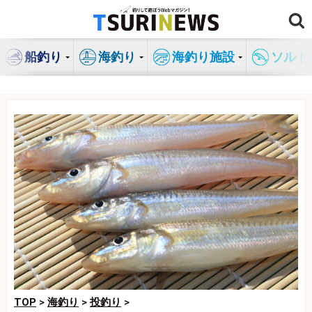
コ
ン
テ
船釣り
海釣り
海釣り施設
ソルト
ン
ツ
へ
ス
キ
ッ
プ
TOP
>
海釣り
>
投釣り
>