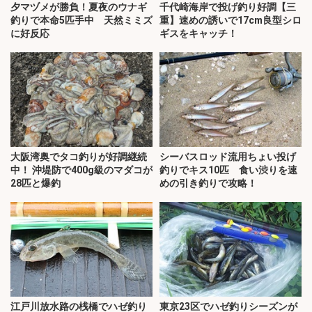
夕マヅメが勝負！夏夜のウナギ
千代崎海岸で投げ釣り好調【三
釣りで本命5匹手中 天然ミミズ
重】速めの誘いで17cm良型シロ
に好反応
ギスをキャッチ！
大阪湾奥でタコ釣りが好調継続
シーバスロッド流用ちょい投げ
中！ 沖堤防で400g級のマダコが
釣りでキス10匹 食い渋りを速
28匹と爆釣
めの引き釣りで攻略！
江戸川放水路の桟橋でハゼ釣り
東京23区でハゼ釣りシーズンが