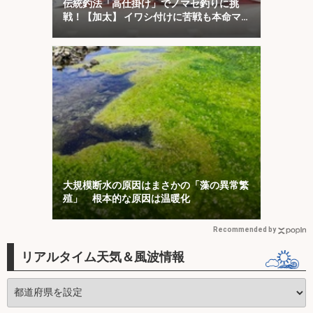
伝統釣法「高仕掛け」でノマセ釣りに挑
戦！【加太】 イワシ付けに苦戦も本命マ
ダイをキャッチ！
大規模断水の原因はまさかの「藻の異常繁
殖」 根本的な原因は温暖化
Recommended by
リアルタイム天気＆風波情報