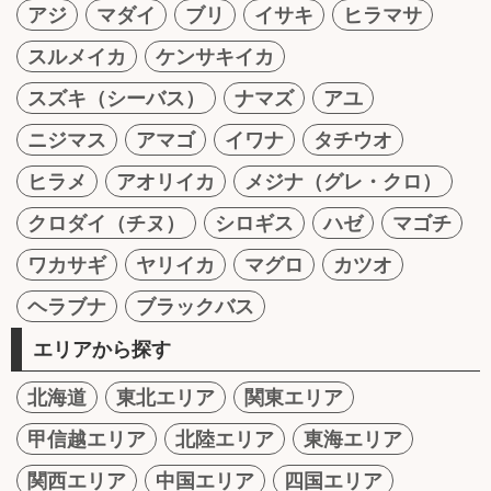
アジ
マダイ
ブリ
イサキ
ヒラマサ
スルメイカ
ケンサキイカ
スズキ（シーバス）
ナマズ
アユ
ニジマス
アマゴ
イワナ
タチウオ
ヒラメ
アオリイカ
メジナ（グレ・クロ）
クロダイ（チヌ）
シロギス
ハゼ
マゴチ
ワカサギ
ヤリイカ
マグロ
カツオ
ヘラブナ
ブラックバス
エリアから探す
北海道
東北エリア
関東エリア
甲信越エリア
北陸エリア
東海エリア
関西エリア
中国エリア
四国エリア