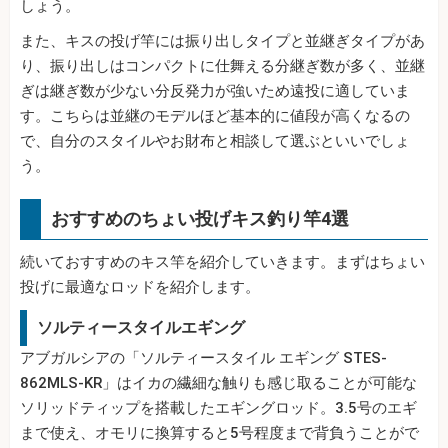
しょう。
また、キスの投げ竿には振り出しタイプと並継ぎタイプがあ
り、振り出しはコンパクトに仕舞える分継ぎ数が多く、並継
ぎは継ぎ数が少ない分反発力が強いため遠投に適していま
す。こちらは並継のモデルほど基本的に値段が高くなるの
で、自分のスタイルやお財布と相談して選ぶといいでしょ
う。
おすすめのちょい投げキス釣り竿4選
続いておすすめのキス竿を紹介していきます。まずはちょい
投げに最適なロッドを紹介します。
ソルティースタイルエギング
アブガルシアの「ソルティースタイル エギング STES-
862MLS-KR」はイカの繊細な触りも感じ取ることが可能な
ソリッドティップを搭載したエギングロッド。3.5号のエギ
まで使え、オモリに換算すると5号程度まで背負うことがで