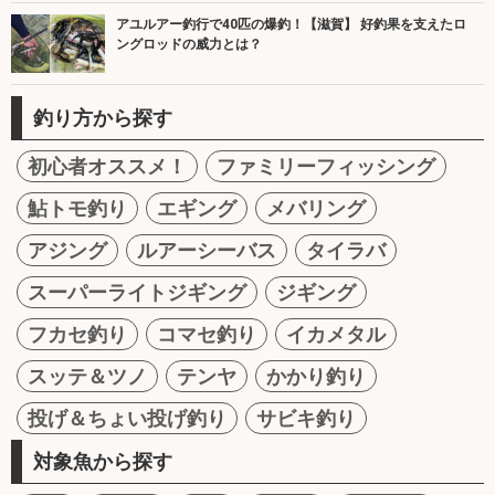
アユルアー釣行で40匹の爆釣！【滋賀】 好釣果を支えたロ
ングロッドの威力とは？
釣り方から探す
初心者オススメ！
ファミリーフィッシング
鮎トモ釣り
エギング
メバリング
アジング
ルアーシーバス
タイラバ
スーパーライトジギング
ジギング
フカセ釣り
コマセ釣り
イカメタル
スッテ＆ツノ
テンヤ
かかり釣り
投げ＆ちょい投げ釣り
サビキ釣り
対象魚から探す