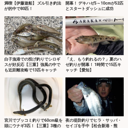
満喫【伊藤遊船】 ズル引き釣法
開幕！ デキハゼ5～10cmが52匹
が的中で80匹！
とスタートダッシュに成功
白子漁港での投げ釣りでシロギ
「え、もう釣れるの？」夏のハ
スが好反応【三重】強風の中で
ゼ釣りが開幕！ 1時間で15匹キ
も近距離攻略で13匹キャッチ
ャッチ【愛知】
宮川でブッコミ釣りで60cm級を
夜の堤防釣りでヒラ・サッパ・
頭にウナギ3匹！【三重】3種の
セイゴを手中【松合新港・熊