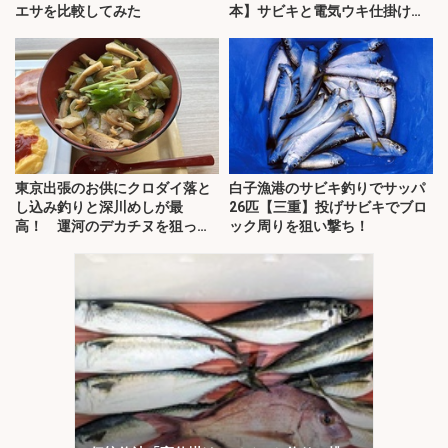
エサを比較してみた
本】サビキと電気ウキ仕掛けで
攻略
東京出張のお供にクロダイ落と
白子漁港のサビキ釣りでサッパ
し込み釣りと深川めしが最
26匹【三重】投げサビキでブロ
高！ 運河のデカチヌを狙って
ック周りを狙い撃ち！
みた