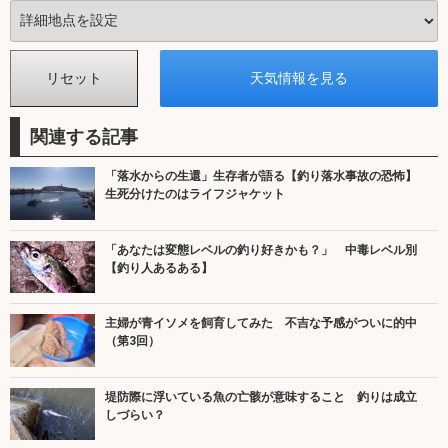
関連する記事
「落水からの生還」生存者が語る【釣り落水事故の恐怖】
生死分けたのはライフジャケット
「あなたは変態レベルの釣り好きかも？」 中毒レベル別
【釣り人あるある】
主婦が青イソメを飼育してみた 不吉な予感がついに的中
（第3回）
堤防際に浮いている魚の亡骸が意味すること 釣りは成立
しづらい？