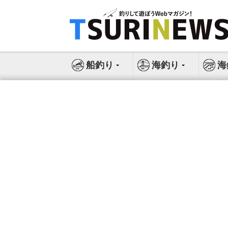
コ
ン
テ
ン
ツ
船釣り
海釣り
海
へ
ス
キ
ッ
プ