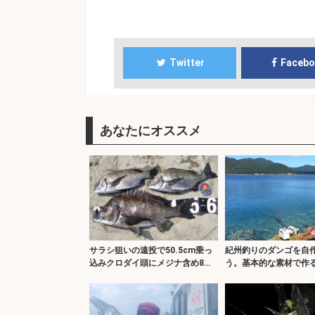
Twitter
Faceb
あなたにオススメ
サラシ狙いの遠投で50.5cm乗っ
紀州釣りのダンゴを自
込みクロダイ頭にメジナ含め8
う。基本的な素材で作
尾！
州ダンゴ