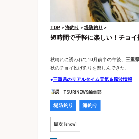
TOP
>
海釣り
>
堤防釣り
>
短時間で手軽に楽しい！チョイ
秋晴れに誘われて10月前半の午後、
三重
秋のチョイ投げ釣りを楽しんできた。
●
三重県のリアルタイム天気＆風波情報
TSURINEWS編集部
堤防釣り
海釣り
目次
[
show
]