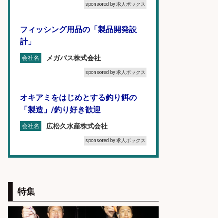
sponsored by 求人ボックス
フィッシング用品の「製品開発設
計」
メガバス株式会社
会社名
sponsored by 求人ボックス
オキアミをはじめとする釣り餌の
「製造」/釣り好き歓迎
広松久水産株式会社
会社名
sponsored by 求人ボックス
釣り好き必見「釣具の設計開
発」/DAIWA公認製品/年休117日
特集
株式会社スポーツライフプラネ
会社名
ッツ
sponsored by 求人ボックス