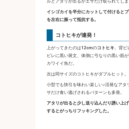
ルとアタリが出るがエサだけ取られてしま
イシゴカイを半分にカットして付けるとブ
を左右に振って抵抗する。
コトヒキが連発！
上がってきたのは12cmの
コトヒキ
。背ビ
ビレに黒い斑文、体側に弓なりの黒い筋が
カワイイ魚だ。
次は同サイズのコトヒキがダブルヒット。
小型でも快引を味わい楽しい♪活発なアタ
サだけ食い逃げされるパターンも多発。
アタリが出ると少し送り込んだり誘い上げ
するとがっちりフッキングした。