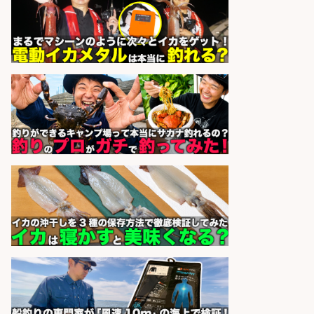
福岡/未経験歓迎「ルート営業」/釣
り好き歓迎/インセンティブ
広松久水産株式会社
会社名
sponsored by 求人ボックス
福岡「現場監督」/釣り好き歓迎/残
業10時間/経験者歓迎
広松久水産株式会社
会社名
sponsored by 求人ボックス
8月開始/釣り具メーカーでの営業ア
シスタントのお仕事/残業なし/即日
勤務可/営業事務/軽作業
株式会社パソナ
会社名
sponsored by 求人ボックス