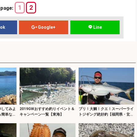
1
2
page:
ook
Google+
Line
作してみよ
2019GWおすすめ釣りイベント＆
ブリ！大鯛！クエ！スーパーライ
る簡単な紀
キャンペーン一覧【東海】
トジギング絶好釣【福岡県・玄界
灘】