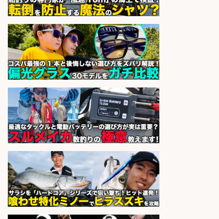
経験者歓迎魚の「製造加工スタッ
フ」/船橋勤務/シフト制
株式会社一光園
会社名
sponsored by 求人ボックス
香川県のおいしい魚を届ける「提
案・加工の工程管理」未経験OK
株式会社高松東魚市場
会社名
sponsored by 求人ボックス
さらに求人情報を見る