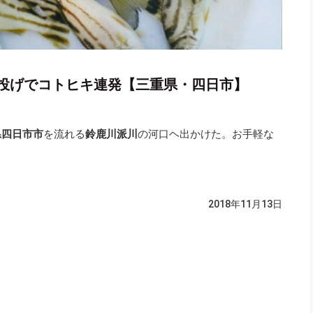
投げでコトヒキ連発【三重県・四日市】
県四日市市
を流れる
鈴鹿川派川
の河口ヘ出かけた。お手軽な
2018年11月13日