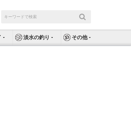
検
検
索:
索
イ
淡水の釣り
その他