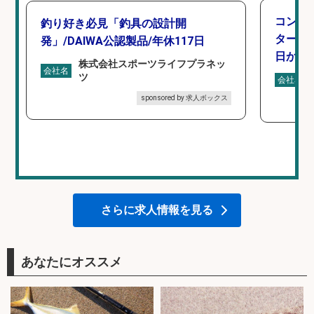
コンビ
釣り好き必見「釣具の設計開
タート 
発」/DAIWA公認製品/年休117日
日から
株式会社スポーツライフプラネッ
会社名
ツ
会社名
sponsored by 求人ボックス
さらに求人情報を見る
あなたにオススメ