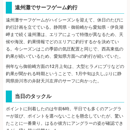
遠州灘でサーフゲーム釣行
遠州灘サーフゲームがハイシーズンを迎えて、休日のたびに
釣行計画を立てている。静岡県・御前崎から愛知県・伊良湖
岬まで続く遠州灘は、エリアによって特徴が異なるため、天
候や海況、釣果情報でどのエリアに釣行するかを決めてい
る。今シーズンはこの季節の気圧配置と同じで、西高東低の
釣果が続いているため、愛知県方面への釣行が続いていた。
例年なら御前崎方面の12月上旬は、大型ヒラメにブリなどの
釣果が聞かれる時期ということで、1月中旬は久しぶりに静
岡県掛川市の弁財天川左岸のサーフに向かった。
当日のタックル
ポイントに到着したのは午前6時。平日でも多くのアングラ
ーが並び、ポイントを選べないことを懸念していたが、驚い
たことに一番乗り。はるか彼方にアングラーの姿が確認でき