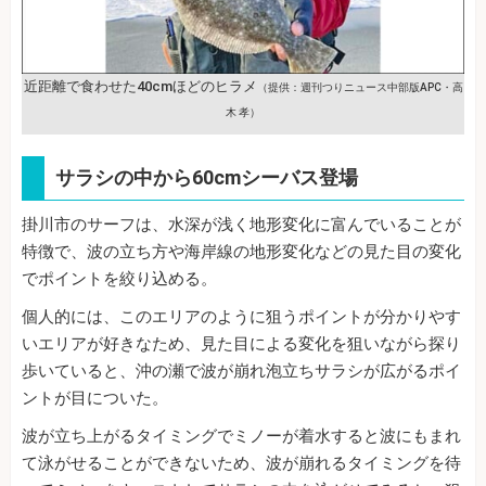
近距離で食わせた40cmほどのヒラメ
（提供：週刊つりニュース中部版APC・高
木 孝）
サラシの中から60cmシーバス登場
掛川市のサーフは、水深が浅く地形変化に富んでいることが
特徴で、波の立ち方や海岸線の地形変化などの見た目の変化
でポイントを絞り込める。
個人的には、このエリアのように狙うポイントが分かりやす
いエリアが好きなため、見た目による変化を狙いながら探り
歩いていると、沖の瀬で波が崩れ泡立ちサラシが広がるポイ
ントが目についた。
波が立ち上がるタイミングでミノーが着水すると波にもまれ
て泳がせることができないため、波が崩れるタイミングを待