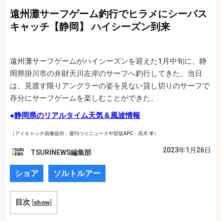
遠州灘サーフゲーム釣行でヒラメにシーバス
キャッチ【静岡】 ハイシーズン到来
遠州灘サーフゲームがハイシーズンを迎えた1月中旬に、静
岡県掛川市の弁財天川左岸のサーフへ釣行してきた。当日
は、見渡す限りアングラーの姿を見ない貸し切りのサーフで
存分にサーフゲームを楽しむことができた。
●
静岡県のリアルタイム天気＆風波情報
（アイキャッチ画像提供：週刊つりニュース中部版APC・高木 孝）
2023年1月26日
TSURINEWS編集部
ショア
ソルトルアー
目次
[
show
]