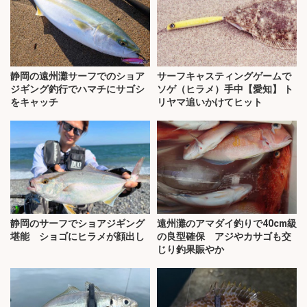
静岡の遠州灘サーフでのショア
サーフキャスティングゲームで
ジギング釣行でハマチにサゴシ
ソゲ（ヒラメ）手中【愛知】 ト
をキャッチ
リヤマ追いかけてヒット
静岡のサーフでショアジギング
遠州灘のアマダイ釣りで40cm級
堪能 ショゴにヒラメが顔出し
の良型確保 アジやカサゴも交
じり釣果賑やか