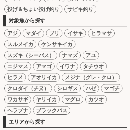
投げ＆ちょい投げ釣り
サビキ釣り
対象魚から探す
アジ
マダイ
ブリ
イサキ
ヒラマサ
スルメイカ
ケンサキイカ
スズキ（シーバス）
ナマズ
アユ
ニジマス
アマゴ
イワナ
タチウオ
ヒラメ
アオリイカ
メジナ（グレ・クロ）
クロダイ（チヌ）
シロギス
ハゼ
マゴチ
ワカサギ
ヤリイカ
マグロ
カツオ
ヘラブナ
ブラックバス
エリアから探す