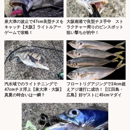
泉大津の波止で47cm良型チヌを
大阪南港で良型チヌ手中 スト
キャッチ【大阪】ライトルアー
ラクチャー周りのピンスポット
ゲームで攻略！
狙い撃ちが的中！
汽水域でのライトチニングで
フロートリグアジングで24cm超
47cmチヌ浮上【泉大津・大阪】
えアジ連打に成功！【江田島・
真夏の時合いは一瞬？
広島】好ゲストに45cmマダイ