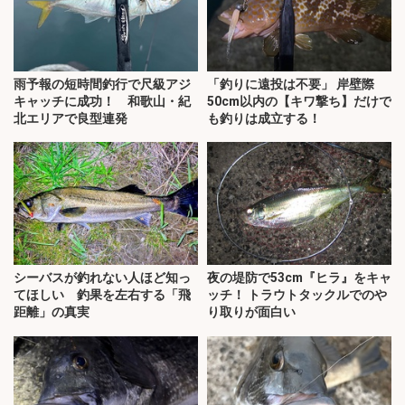
雨予報の短時間釣行で尺級アジ
「釣りに遠投は不要」 岸壁際
キャッチに成功！ 和歌山・紀
50cm以内の【キワ撃ち】だけで
北エリアで良型連発
も釣りは成立する！
シーバスが釣れない人ほど知っ
夜の堤防で53cm『ヒラ』をキャ
てほしい 釣果を左右する「飛
ッチ！ トラウトタックルでのや
距離」の真実
り取りが面白い