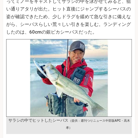
ってミノーをキャストしてサラシの中を泳がせてみると、狙
い通りアタリが出た。ヒット直後にジャンプするシーバスの
姿が確認できたため、少しドラグを緩めて急な引きに備えな
がら、シーバスらしい荒々しい引きを楽しむ。ランディング
したのは、60cmの銀ピカシーバスだった。
サラシの中でヒットしたシーバス
（提供：週刊つりニュース中部版APC・高木
孝）