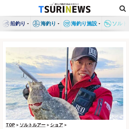
コ
ン
テ
船釣り
海釣り
海釣り施設
ソルト
ン
ツ
へ
ス
キ
ッ
プ
TOP
>
ソルトルアー
>
ショア
>