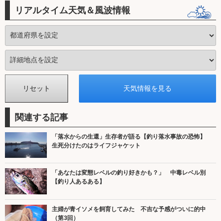
リアルタイム天気＆風波情報
関連する記事
「落水からの生還」生存者が語る【釣り落水事故の恐怖】
生死分けたのはライフジャケット
「あなたは変態レベルの釣り好きかも？」 中毒レベル別
【釣り人あるある】
主婦が青イソメを飼育してみた 不吉な予感がついに的中
（第3回）