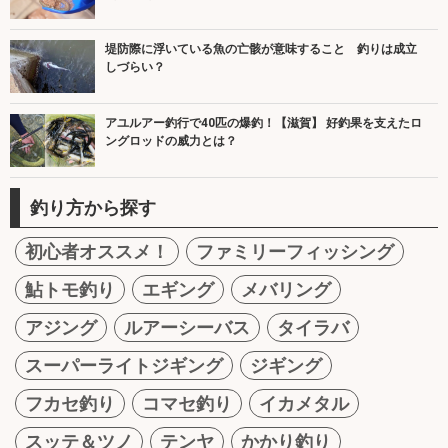
堤防際に浮いている魚の亡骸が意味すること 釣りは成立
しづらい？
アユルアー釣行で40匹の爆釣！【滋賀】 好釣果を支えたロ
ングロッドの威力とは？
釣り方から探す
初心者オススメ！
ファミリーフィッシング
鮎トモ釣り
エギング
メバリング
アジング
ルアーシーバス
タイラバ
スーパーライトジギング
ジギング
フカセ釣り
コマセ釣り
イカメタル
スッテ＆ツノ
テンヤ
かかり釣り