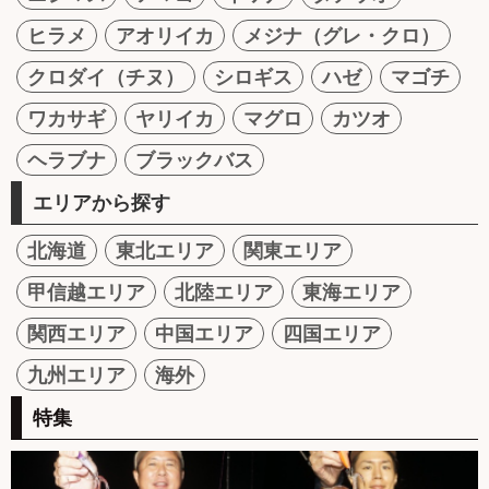
ヒラメ
アオリイカ
メジナ（グレ・クロ）
クロダイ（チヌ）
シロギス
ハゼ
マゴチ
ワカサギ
ヤリイカ
マグロ
カツオ
ヘラブナ
ブラックバス
エリアから探す
北海道
東北エリア
関東エリア
甲信越エリア
北陸エリア
東海エリア
関西エリア
中国エリア
四国エリア
九州エリア
海外
特集