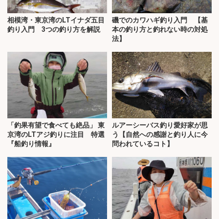
相模湾・東京湾のLTイナダ五目
磯でのカワハギ釣り入門 【基
釣り入門 3つの釣り方を解説
本の釣り方と釣れない時の対処
法】
「釣果有望で食べても絶品」 東
ルアーシーバス釣り愛好家が思
京湾のLTアジ釣りに注目 特選
う【自然への感謝と釣り人に今
『船釣り情報』
問われているコト】