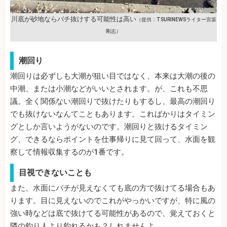
川底が砂地ならバチ抜けする可能性は高い
（提供：TSURINEWSライター宮坂
剛志）
潮回り
潮回りは必ずしも大潮が狙い目ではなく、本来は大潮の後の
中潮、または小潮などがいいとされます。が、これも不思
議。全く関係ない潮回りで抜けたりもするし、最高の潮回り
でも抜けないなんてこともあります。こればかりはタイミン
グとしか言いようがないのです。潮回りと抜けるタイミン
グ、できるならポイントを仕事帰りに見て回って、水面を観
察して情報収集するのが1番です。
目視できないことも
また、水面にバチが見えなくても底の方で抜けてる場合もあ
ります。目に見えないのでこれがやっかいですが、特に風の
強い時などは底で抜けてる可能性があるので、覚えておくと
隣の釣り人より釣れるかも？しれませんよ。