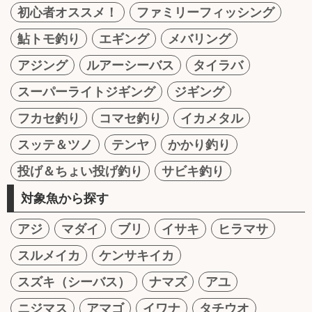
初心者オススメ！
ファミリーフィッシング
鮎トモ釣り
エギング
メバリング
アジング
ルアーシーバス
タイラバ
スーパーライトジギング
ジギング
フカセ釣り
コマセ釣り
イカメタル
スッテ＆ツノ
テンヤ
かかり釣り
投げ＆ちょい投げ釣り
サビキ釣り
対象魚から探す
アジ
マダイ
ブリ
イサキ
ヒラマサ
スルメイカ
ケンサキイカ
スズキ（シーバス）
ナマズ
アユ
ニジマス
アマゴ
イワナ
タチウオ