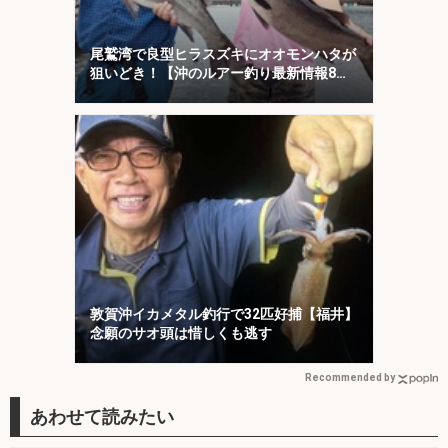
尾鷲湾で良型ヒラスズキにオオモンハタが
狙いどき！【沖のルアー釣り最新情報8
選・三重】
敦賀沖イカメタル釣行で32匹好捕【福井】
念願のサオ頭は惜しくも逃す
Recommended by