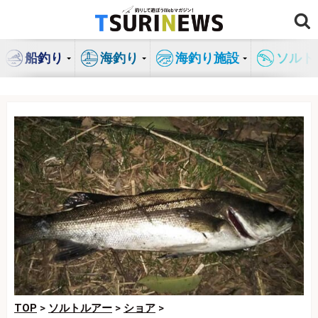
コ
ン
テ
船釣り
海釣り
海釣り施設
ソルト
ン
ツ
へ
ス
キ
ッ
プ
TOP
>
ソルトルアー
>
ショア
>