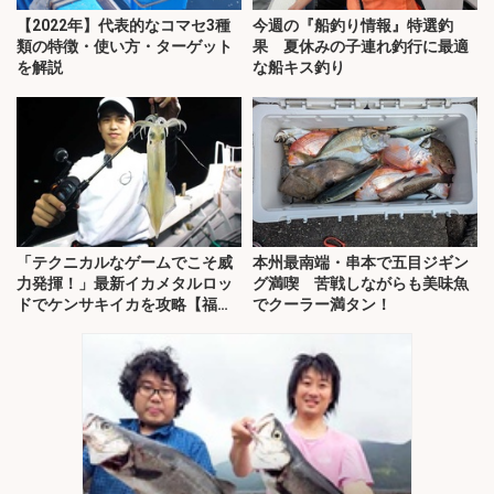
【2022年】代表的なコマセ3種
今週の『船釣り情報』特選釣
類の特徴・使い方・ターゲット
果 夏休みの子連れ釣行に最適
を解説
な船キス釣り
「テクニカルなゲームでこそ威
本州最南端・串本で五目ジギン
力発揮！」最新イカメタルロッ
グ満喫 苦戦しながらも美味魚
ドでケンサキイカを攻略【福
でクーラー満タン！
井】