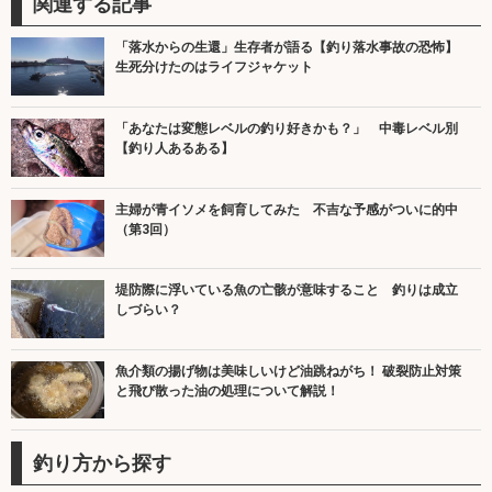
関連する記事
「落水からの生還」生存者が語る【釣り落水事故の恐怖】
生死分けたのはライフジャケット
「あなたは変態レベルの釣り好きかも？」 中毒レベル別
【釣り人あるある】
主婦が青イソメを飼育してみた 不吉な予感がついに的中
（第3回）
堤防際に浮いている魚の亡骸が意味すること 釣りは成立
しづらい？
魚介類の揚げ物は美味しいけど油跳ねがち！ 破裂防止対策
と飛び散った油の処理について解説！
釣り方から探す