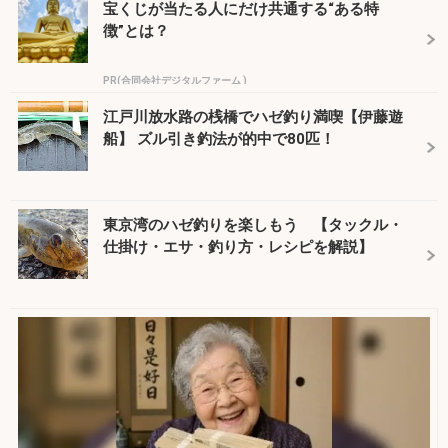
宝くじが当たる人にだけ共通する“ある特
徴”とは？
PR(合同会社デジタルファーム )
江戸川放水路の桟橋でハゼ釣り満喫【伊藤遊
船】 ズル引き釣法が的中で80匹！
東京湾のハゼ釣りを楽しもう 【タックル・
仕掛け・エサ・釣り方・レシピを解説】