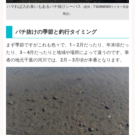
ハマれば入れ食いもあるバチ抜けシーバス
（提供：TSURINEWSライター宮坂
剛志）
バチ抜けの季節と釣行タイミング
まず季節ですがこれも色々で、1～2月だったり、年末頃だっ
たり、3～4月だったりと地域や場所によって違うのです。筆
者の地元千葉の河川では、2月～3月頃が本番となります。