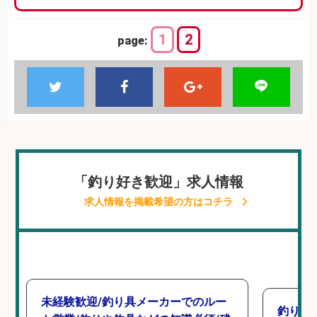
1
2
page:
「釣り好き歓迎」求人情報
求人情報を掲載希望の方はコチラ
未経験歓迎/釣り具メーカーでのルー
釣り具