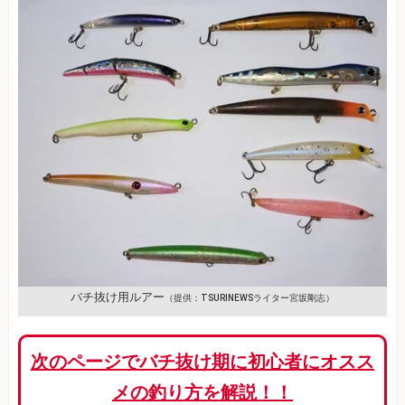
バチ抜け用ルアー
（提供：TSURINEWSライター宮坂剛志）
次のページでバチ抜け期に初心者にオスス
メの釣り方を解説！！