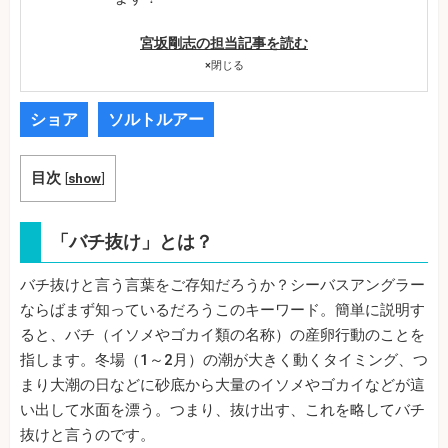
宮坂剛志の担当記事を読む
×
閉じる
ショア
ソルトルアー
目次
[
show
]
「バチ抜け」とは？
バチ抜けと言う言葉をご存知だろうか？シーバスアングラー
ならばまず知っているだろうこのキーワード。簡単に説明す
ると、バチ（イソメやゴカイ類の名称）の産卵行動のことを
指します。冬場（1～2月）の潮が大きく動くタイミング、つ
まり大潮の日などに砂底から大量のイソメやゴカイなどが這
い出して水面を漂う。つまり、抜け出す、これを略してバチ
抜けと言うのです。