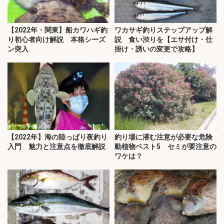
【2022年・関東】船カワハギ釣
ワカサギ釣りステップアップ解
り初心者向け解説 本格シーズ
説 食い渋りを【エサ付け・仕
ン突入
掛け・誘いの変更で攻略】
【2022年】海の陸っぱり夜釣り
釣り場に潜む注意が必要な危険
入門 魅力と注意点を徹底解説
動植物ベスト5 セミが要注意の
ワケは？