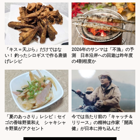
「キス＝天ぷら」だけではな
2026年のサンマは「不漁」の予
い！ 釣ったシロギスで作る唐揚
測 日本沿岸への回遊は昨年度
げレシピ
の4割程度か
「夏のあっさり」レシピ：セイ
今では当たり前の「キャッチ＆
ゴの香味野菜和え シャキシャ
リリース」の精神は作家「開高
キ野菜がアクセント
健」が日本に持ち込んだ