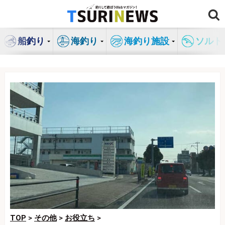
コ
ン
テ
船釣り
海釣り
海釣り施設
ソルト
ン
ツ
へ
ス
キ
ッ
プ
TOP
>
その他
>
お役立ち
>