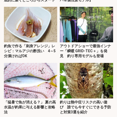
釣魚で作る「刺身アレンジ」レ
アウトドアショーで最強インナ
シピ：マルアジの酢洗い 4～5
ー「瞬暖 GRID-TEC＋」を発
分漬ければOK
見 釣り専用モデルも登場
「猛暑で魚が消える？」 夏の高
釣りは熱中症リスクの高い遊
水温が釣果に与える影響と攻略
び 誰でも今すぐにできる予防
法
と対策3選を紹介