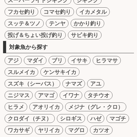
スーパーライトジギング
ジギング
フカセ釣り
コマセ釣り
イカメタル
スッテ＆ツノ
テンヤ
かかり釣り
投げ＆ちょい投げ釣り
サビキ釣り
対象魚から探す
アジ
マダイ
ブリ
イサキ
ヒラマサ
スルメイカ
ケンサキイカ
スズキ（シーバス）
ナマズ
アユ
ニジマス
アマゴ
イワナ
タチウオ
ヒラメ
アオリイカ
メジナ（グレ・クロ）
クロダイ（チヌ）
シロギス
ハゼ
マゴチ
ワカサギ
ヤリイカ
マグロ
カツオ