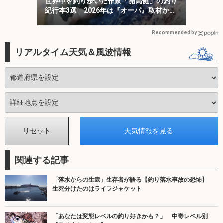
世界中を釣り歩いた作家「開高健」の釣り
紀行本3選 2026年は『オーパ』取材から
50周年
Recommended by
リアルタイム天気＆風波情報
関連する記事
「落水からの生還」生存者が語る【釣り落水事故の恐怖】
生死分けたのはライフジャケット
「あなたは変態レベルの釣り好きかも？」 中毒レベル別