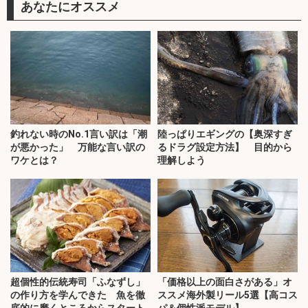
あなたにオススメ
釣れない時のNo.1言い訳は「潮
陸っぱりエギングの【奥深すぎ
が悪かった」 万能な言い訳の
るドラグ設定方法】 目的から
ワケとは？
理解しよう
超個性的伝統寿司「ふなずし」
「価格以上の面白さがある」オ
の作り方を学んできた 魚を徹
ススメ海外製リール5選【高コス
底的に磨くところからスタート
パ＆個性派モデル】