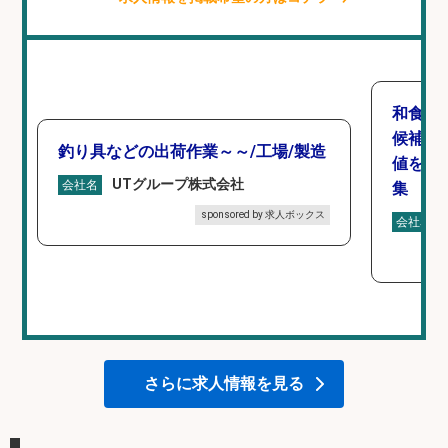
和食,
候補/
釣り具などの出荷作業～～/工場/製造
値を上
UTグループ株式会社
会社名
集
sponsored by 求人ボックス
会社名
さらに求人情報を見る