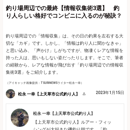
釣り場周辺での最終【情報収集術3選】 釣
り人らしい格好でコンビニに入るのが秘訣？
釣り場周辺での「情報収集」は、その日の釣果を左右する大
切な「カギ」です。しかし、「情報は釣り人に聞かなきゃ」
と思い込み、「声かけ」しがちですが、物凄くレアな情報を
持った人は、思いもしない姿だったりします。そこで、筆者
の経験から、レアな情報が飛び出す「釣り場周辺での情報収
集術3選」をご紹介します。
（アイキャッチ画像提供：TSURINEWSライター松永一幸）
2023年1月15日
松永 一幸【上天草市公式釣り人】
松永 一幸【上天草市公式釣り人】
【上天草市公式釣り人】ルアー・フィッ
シングが大好きな磯釣り師です。「釣