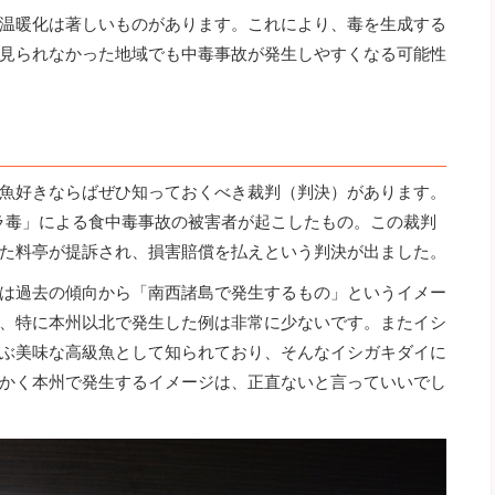
温暖化は著しいものがあります。これにより、毒を生成する
見られなかった地域でも中毒事故が発生しやすくなる可能性
魚好きならばぜひ知っておくべき裁判（判決）があります。
テラ毒」による食中毒事故の被害者が起こしたもの。この裁判
た料亭が提訴され、損害賠償を払えという判決が出ました。
は過去の傾向から「南西諸島で発生するもの」というイメー
、特に本州以北で発生した例は非常に少ないです。またイシ
ぶ美味な高級魚として知られており、そんなイシガキダイに
かく本州で発生するイメージは、正直ないと言っていいでし