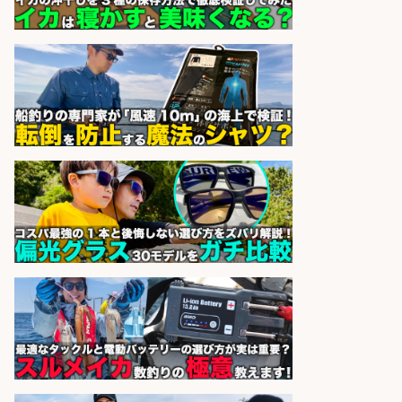
オーケー株式会社
会社名
sponsored by 求人ボックス
ホールスタッフ/20代～30代が活躍
中/高時給 週3日～OK お肉・お魚料
理のキッチンスタッフ@西武池袋/
東京都/豊島区
株式会社ディンプル
会社名
sponsored by 求人ボックス
レジカウンター/お釣りの計算不要
の簡単レジ 未経験も安心の研修あり
1日2h
オーケー株式会社
会社名
sponsored by 求人ボックス