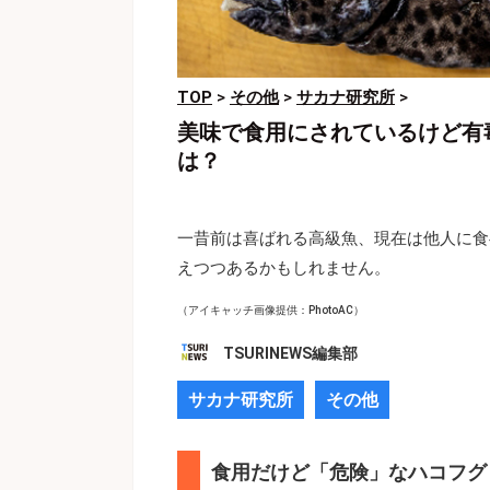
TOP
>
その他
>
サカナ研究所
>
美味で食用にされているけど有
は？
一昔前は喜ばれる高級魚、現在は他人に食
えつつあるかもしれません。
（アイキャッチ画像提供：PhotoAC）
TSURINEWS編集部
サカナ研究所
その他
食用だけど「危険」なハコフグ