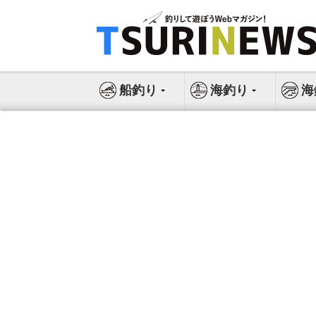
コ
ン
テ
ン
ツ
船釣り
海釣り
海
へ
ス
キ
ッ
プ