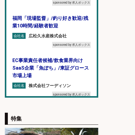
sponsored by 求人ボックス
福岡「現場監督」/釣り好き歓迎/残
業10時間/経験者歓迎
広松久水産株式会社
会社名
sponsored by 求人ボックス
EC事業責任者候補/飲食業界向け
SaaS企業「魚ぽち」/東証グロース
市場上場
株式会社フーディソン
会社名
sponsored by 求人ボックス
フィッシング用品の「製品開発設
計」
特集
メガバス株式会社
会社名