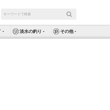
検
検
索:
索
イ
淡水の釣り
その他