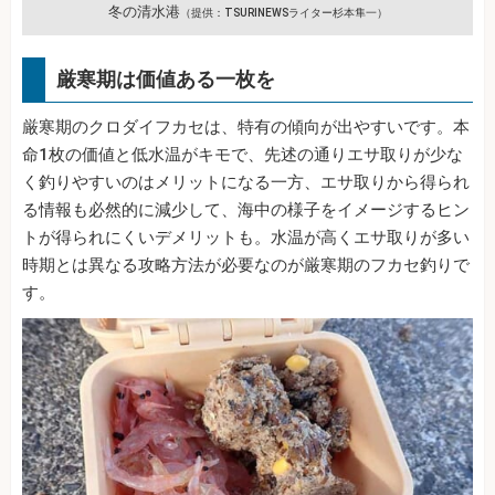
冬の清水港
（提供：TSURINEWSライター杉本隼一）
厳寒期は価値ある一枚を
厳寒期のクロダイフカセは、特有の傾向が出やすいです。本
命1枚の価値と低水温がキモで、先述の通りエサ取りが少な
く釣りやすいのはメリットになる一方、エサ取りから得られ
る情報も必然的に減少して、海中の様子をイメージするヒン
トが得られにくいデメリットも。水温が高くエサ取りが多い
時期とは異なる攻略方法が必要なのが厳寒期のフカセ釣りで
す。