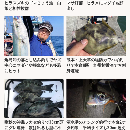
ヒラスズキのゴマじょう油 白
マサ好捕 ヒラメにマダイも顔
飯と相性抜群
出し
角島沖の落とし込み釣りでヤズ
熊本・上天草の堤防カワハギ釣
中心にマダイや根魚なども多彩
りで本命8匹 九州甘醤油でお刺
にヒット
身堪能
晩秋の沖磯フカセ釣りで33cm頭
清水港のアジング釣行で本命2ケ
にグレ連発 数は出るも型に不
タ釣果 平均サイズも20cm超え