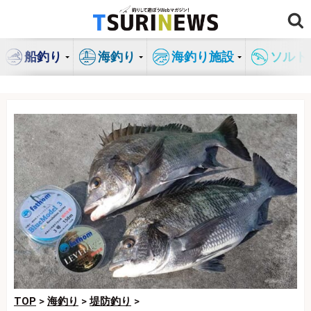
コ
ン
テ
船釣り
海釣り
海釣り施設
ソルト
ン
ツ
へ
ス
キ
ッ
プ
TOP
>
海釣り
>
堤防釣り
>