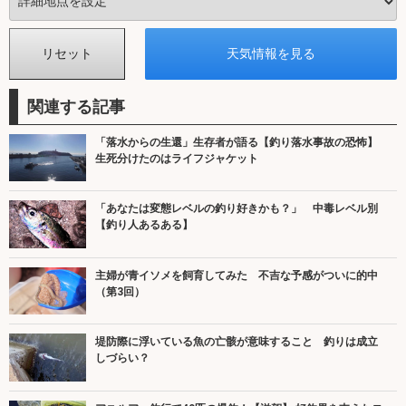
関連する記事
「落水からの生還」生存者が語る【釣り落水事故の恐怖】
生死分けたのはライフジャケット
「あなたは変態レベルの釣り好きかも？」 中毒レベル別
【釣り人あるある】
主婦が青イソメを飼育してみた 不吉な予感がついに的中
（第3回）
堤防際に浮いている魚の亡骸が意味すること 釣りは成立
しづらい？