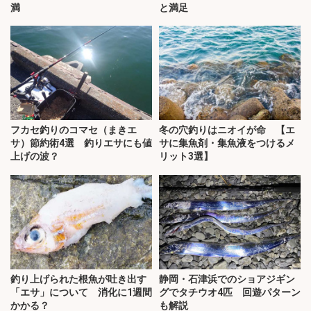
満
と満足
フカセ釣りのコマセ（まきエ
冬の穴釣りはニオイが命 【エ
サ）節約術4選 釣りエサにも値
サに集魚剤・集魚液をつけるメ
上げの波？
リット3選】
釣り上げられた根魚が吐き出す
静岡・石津浜でのショアジギン
「エサ」について 消化に1週間
グでタチウオ4匹 回遊パターン
かかる？
も解説