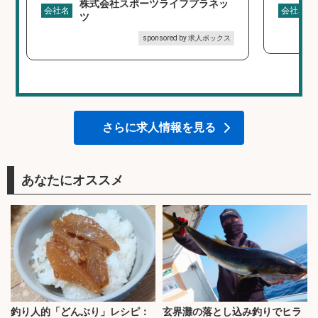
株式会社スポーツライフプラネッ
会社名
会社名
ツ
sponsored by 求人ボックス
さらに求人情報を見る
あなたにオススメ
釣り人的「どんぶり」レシピ：
玄界灘の落とし込み釣りでヒラ