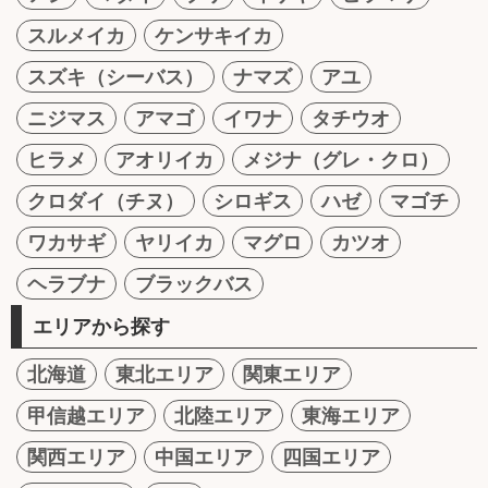
スルメイカ
ケンサキイカ
スズキ（シーバス）
ナマズ
アユ
ニジマス
アマゴ
イワナ
タチウオ
ヒラメ
アオリイカ
メジナ（グレ・クロ）
クロダイ（チヌ）
シロギス
ハゼ
マゴチ
ワカサギ
ヤリイカ
マグロ
カツオ
ヘラブナ
ブラックバス
エリアから探す
北海道
東北エリア
関東エリア
甲信越エリア
北陸エリア
東海エリア
関西エリア
中国エリア
四国エリア