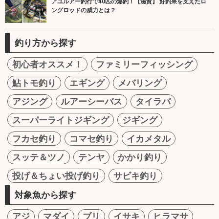
アユルアー釣行で40匹の爆釣！【滋賀】 好釣果を支えたロ
ングロッドの威力とは？
釣り方から探す
初心者オススメ！
ファミリーフィッシング
鮎トモ釣り
エギング
メバリング
アジング
ルアーシーバス
タイラバ
スーパーライトジギング
ジギング
フカセ釣り
コマセ釣り
イカメタル
スッテ＆ツノ
テンヤ
かかり釣り
投げ＆ちょい投げ釣り
サビキ釣り
対象魚から探す
アジ
マダイ
ブリ
イサキ
ヒラマサ