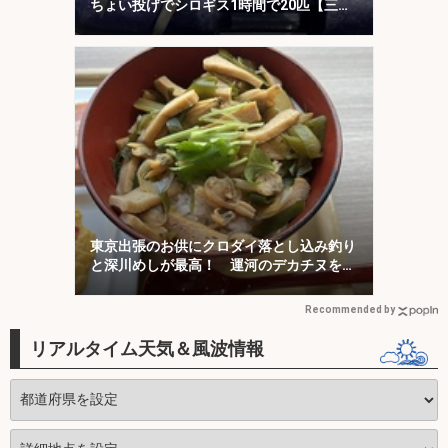
ちょい投げでシロギス1時間で20匹【三
重】
東京出張のお供にクロダイ落とし込み釣り
と深川めしが最高！ 運河のデカチヌを狙
ってみた
Recommended by
リアルタイム天気＆風波情報