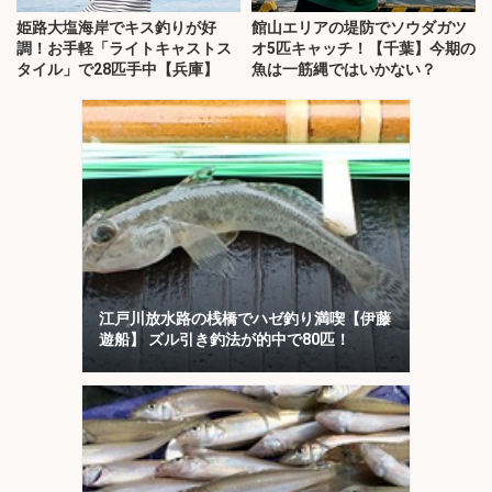
姫路大塩海岸でキス釣りが好
館山エリアの堤防でソウダガツ
調！お手軽「ライトキャストス
オ5匹キャッチ！【千葉】今期の
タイル」で28匹手中【兵庫】
魚は一筋縄ではいかない？
江戸川放水路の桟橋でハゼ釣り満喫【伊藤
遊船】 ズル引き釣法が的中で80匹！