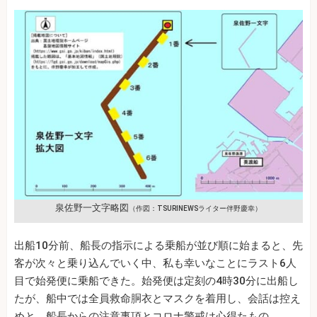
泉佐野一文字略図
（作図：TSURINEWSライター伴野慶幸）
出船10分前、船長の指示による乗船が並び順に始まると、先
客が次々と乗り込んでいく中、私も幸いなことにラスト6人
目で始発便に乗船できた。始発便は定刻の4時30分に出船し
たが、船中では全員救命胴衣とマスクを着用し、会話は控え
めと、船長からの注意事項とコロナ警戒は心得たもの。