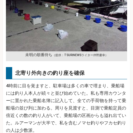
未明の順番待ち
（提供：TSURINEWSライター伴野慶幸）
北寄り外向きの釣り座を確保
4時前に目を覚ますと、駐車場は多くの車で埋まり、乗船場
には釣り人本人が続々と並び始めていた。私も専用カウンタ
ーに置かれた乗船名簿に記入して、全ての手荷物を持って乗
船場の並び列に加わる。周りを見渡すと、目測で乗船定員の
倍近くの数の釣り人がいて、乗船場の区画からも溢れ出てい
た。ルアーマンが大半で、私を含むノマセ釣りやフカセ釣り
の人は少数派。