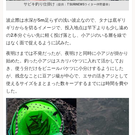
サビキ釣り仕掛け
（提供：TSURINEWSライター伴野慶幸）
波止際は水深が5m足らずの浅い波止なので、タナは底ギリ
ギリからを切るイメージで、投入地点は竿下よりも少し遠め
の2本分ぐらい先に軽く投げ落とし、小アジのいる層を線で
はなく面で捉えるように試みた。
夜明けまでは不発だったが、夜明けと同時に小アジが掛かり
始めた。釣った小アジはスカリバケツに入れて活かしてお
き、使う分だけをビニールバケツに小分けするようにした
が、残念なことに豆アジ級が中心で、エサの活きアジとして
使えるサイズをまとまった数キープするまでには時間を費や
した。