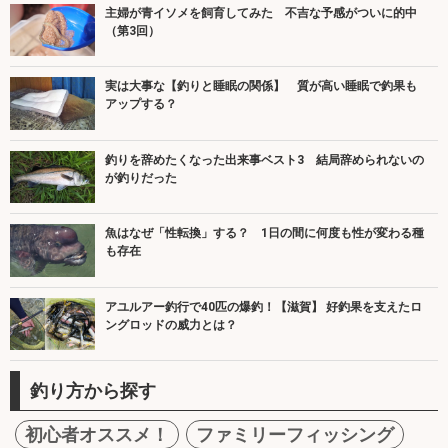
主婦が青イソメを飼育してみた 不吉な予感がついに的中
（第3回）
実は大事な【釣りと睡眠の関係】 質が高い睡眠で釣果も
アップする？
釣りを辞めたくなった出来事ベスト3 結局辞められないの
が釣りだった
魚はなぜ「性転換」する？ 1日の間に何度も性が変わる種
も存在
アユルアー釣行で40匹の爆釣！【滋賀】 好釣果を支えたロ
ングロッドの威力とは？
釣り方から探す
初心者オススメ！
ファミリーフィッシング