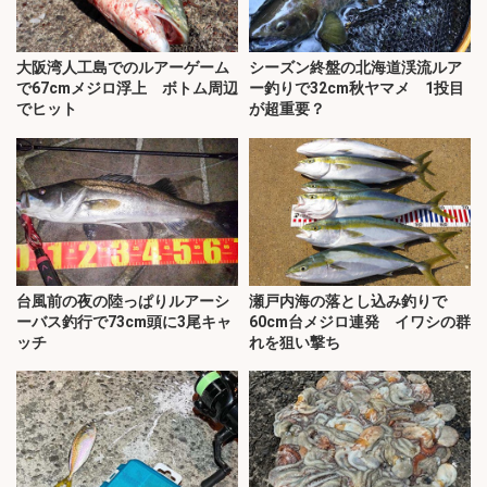
大阪湾人工島でのルアーゲーム
シーズン終盤の北海道渓流ルア
で67cmメジロ浮上 ボトム周辺
ー釣りで32cm秋ヤマメ 1投目
でヒット
が超重要？
台風前の夜の陸っぱりルアーシ
瀬戸内海の落とし込み釣りで
ーバス釣行で73cm頭に3尾キャ
60cm台メジロ連発 イワシの群
ッチ
れを狙い撃ち