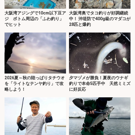
大阪湾アジングで10cm以下豆ア
大阪湾奥でタコ釣りが好調継続
ジ ボトム周辺の「ふわ釣り」
中！ 沖堤防で400g級のマダコが
でヒット
28匹と爆釣
2026夏～秋の陸っぱりタチウオ
夕マヅメが勝負！夏夜のウナギ
を「ライトなテンヤ釣り」で攻
釣りで本命5匹手中 天然ミミズ
略しよう！
に好反応