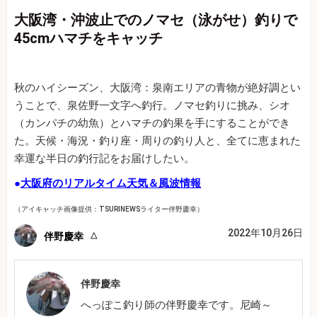
大阪湾・沖波止でのノマセ（泳がせ）釣りで
45cmハマチをキャッチ
秋のハイシーズン、大阪湾：泉南エリアの青物が絶好調とい
うことで、泉佐野一文字へ釣行。ノマセ釣りに挑み、シオ
（カンパチの幼魚）とハマチの釣果を手にすることができ
た。天候・海況・釣り座・周りの釣り人と、全てに恵まれた
幸運な半日の釣行記をお届けしたい。
●
大阪府のリアルタイム天気＆風波情報
（アイキャッチ画像提供：TSURINEWSライター伴野慶幸）
2022年10月26日
伴野慶幸
伴野慶幸
へっぽこ釣り師の伴野慶幸です。尼崎～