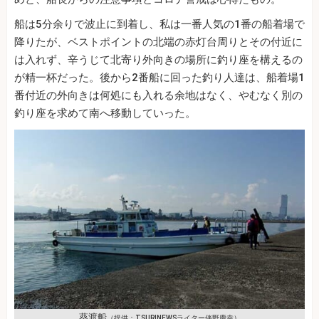
船は5分余りで波止に到着し、私は一番人気の1番の船着場で
降りたが、ベストポイントの北端の赤灯台周りとその付近に
は入れず、辛うじて北寄り外向きの場所に釣り座を構えるの
が精一杯だった。後から2番船に回った釣り人達は、船着場1
番付近の外向きは何処にも入れる余地はなく、やむなく別の
釣り座を求めて南へ移動していった。
葵渡船
（提供：TSURINEWSライター伴野慶幸）