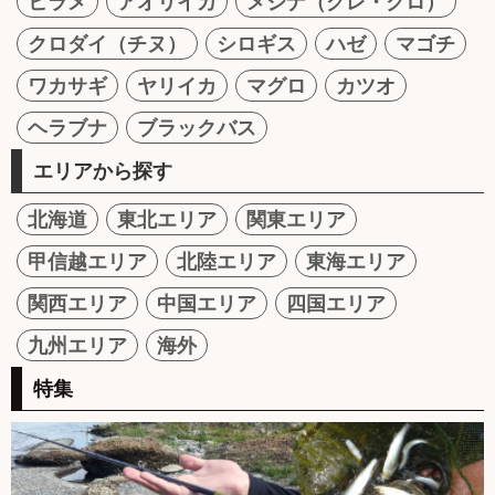
ヒラメ
アオリイカ
メジナ（グレ・クロ）
クロダイ（チヌ）
シロギス
ハゼ
マゴチ
ワカサギ
ヤリイカ
マグロ
カツオ
ヘラブナ
ブラックバス
エリアから探す
北海道
東北エリア
関東エリア
甲信越エリア
北陸エリア
東海エリア
関西エリア
中国エリア
四国エリア
九州エリア
海外
特集