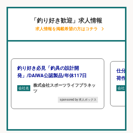
「釣り好き歓迎」求人情報
求人情報を掲載希望の方はコチラ
釣り好き必見「釣具の設計開
仕分け
発」/DAIWA公認製品/年休117日
荷作業
株式会社スポーツライフプラネッ
会社名
会社名
ツ
sponsored by 求人ボックス