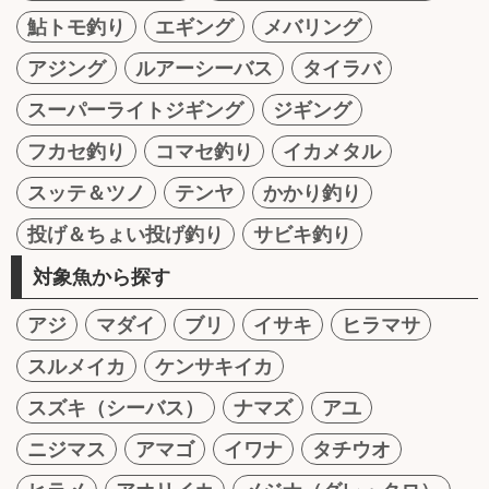
鮎トモ釣り
エギング
メバリング
アジング
ルアーシーバス
タイラバ
スーパーライトジギング
ジギング
フカセ釣り
コマセ釣り
イカメタル
スッテ＆ツノ
テンヤ
かかり釣り
投げ＆ちょい投げ釣り
サビキ釣り
対象魚から探す
アジ
マダイ
ブリ
イサキ
ヒラマサ
スルメイカ
ケンサキイカ
スズキ（シーバス）
ナマズ
アユ
ニジマス
アマゴ
イワナ
タチウオ