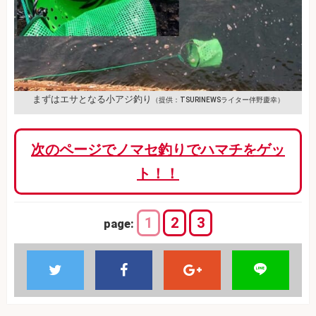
まずはエサとなる小アジ釣り
（提供：TSURINEWSライター伴野慶幸）
次のページでノマセ釣りでハマチをゲッ
ト！！
1
2
3
page: