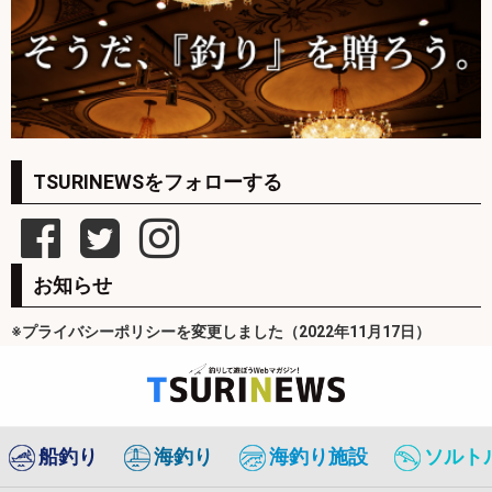
TSURINEWSをフォローする
お知らせ
※プライバシーポリシーを変更しました（2022年11月17日）
船釣り
海釣り
海釣り施設
ソルト