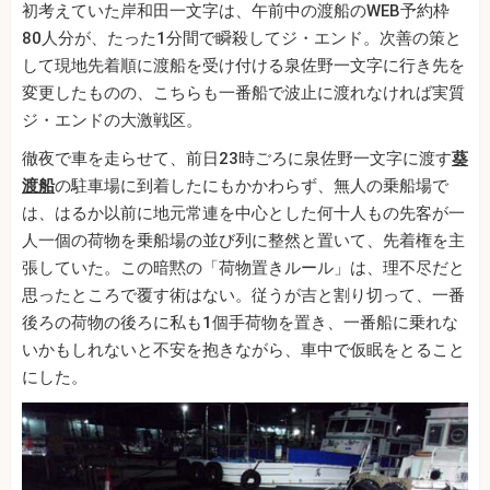
初考えていた岸和田一文字は、午前中の渡船のWEB予約枠
80人分が、たった1分間で瞬殺してジ・エンド。次善の策と
して現地先着順に渡船を受け付ける泉佐野一文字に行き先を
変更したものの、こちらも一番船で波止に渡れなければ実質
ジ・エンドの大激戦区。
徹夜で車を走らせて、前日23時ごろに泉佐野一文字に渡す
葵
渡船
の駐車場に到着したにもかかわらず、無人の乗船場で
は、はるか以前に地元常連を中心とした何十人もの先客が一
人一個の荷物を乗船場の並び列に整然と置いて、先着権を主
張していた。この暗黙の「荷物置きルール」は、理不尽だと
思ったところで覆す術はない。従うが吉と割り切って、一番
後ろの荷物の後ろに私も1個手荷物を置き、一番船に乗れな
いかもしれないと不安を抱きながら、車中で仮眠をとること
にした。