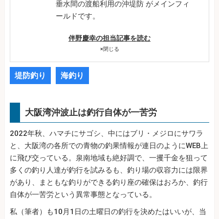
垂水間の渡船利用の沖堤防 がメインフィ
ールドです。
伴野慶幸の担当記事を読む
×
閉じる
堤防釣り
海釣り
大阪湾沖波止は釣行自体が一苦労
2022年秋、ハマチにサゴシ、中にはブリ・メジロにサワラ
と、大阪湾の各所での青物の釣果情報が連日のようにWEB上
に飛び交っている。泉南地域も絶好調で、一攫千金を狙って
多くの釣り人達が釣行を試みるも、釣り場の収容力には限界
があり、まともな釣りができる釣り座の確保はおろか、釣行
自体が一苦労という異常事態となっている。
私（筆者）も10月1日の土曜日の釣行を決めたはいいが、当