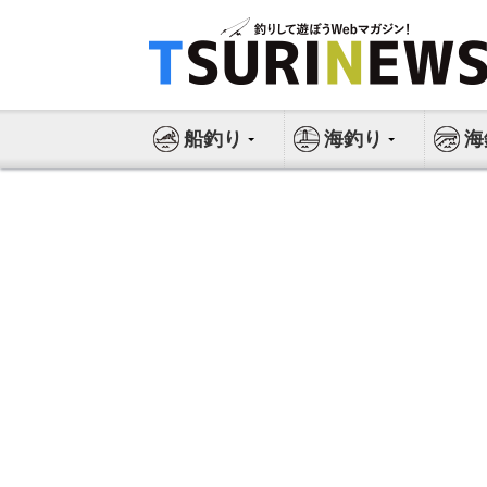
コ
ン
テ
ン
ツ
船釣り
海釣り
海
へ
ス
キ
ッ
プ