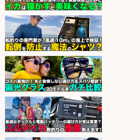
sponsored by 求人ボックス
和食, 日本料理・懐石料理/店長・店
長候補/旬と手作りにこだわる!さか
なの価値を上げ、地域を元気に!店長
候補募集
博多 華吉 博多 華吉
会社名
sponsored by 求人ボックス
和食, 居酒屋/調理見習い・調理補助/
新鮮な魚料理×おでんの和食居酒屋
の若手スタッフ
サカナのハチベエ 矢場町店
会社名
sponsored by 求人ボックス