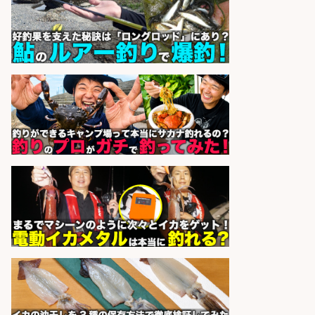
sponsored by 求人ボックス
フィッシング用品の「製品開発設
計」
メガバス株式会社
会社名
sponsored by 求人ボックス
和食, 日本料理・懐石料理/店長・店
長候補/本物を知る大人の隠れ家!魚
の価値を上げ、地域を元気に!店長候
補募集
酒場あらかぶ 酒場あらかぶ
会社名
sponsored by 求人ボックス
仕分け・シール貼り/釣り具などの
出荷作業/兵庫県/神戸市北区
UTエージェント株式会社
会社名