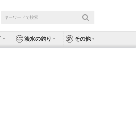
検
検
索:
索
イ
淡水の釣り
その他