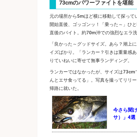
73cmのパワーファイトを堪能
元の場所から5mほど横に移動して探って
開始直後、ゴッゴンッ！「乗った～」ひと
直後のバイト。約70m沖での強烈なエラ
「良かった～グッドサイズ。あら？潮上に
イズばかり。「ランカー？引きは重量感あ
りていねいに寄せて無事ランディング。
ランカーではなかったが、サイズは73c
んとエサ食ってる」。写真を撮ってリリー
帰路に就いた。
今さら聞
サ）」4選