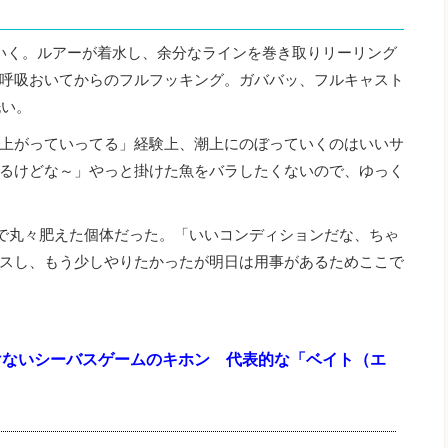
いく。ルアーが着水し、余分なラインを巻き取りリーリング
呼吸おいてからのフルフッキング。ガババッ、フルキャスト
洗い。
上がっていってる」経験上、潮上にのぼっていくのはいいサ
るけどな～」やっと掛けた魚をバラしたくないので、ゆっく
mで丸々肥えた個体だった。「いいコンディションだな、ちゃ
スし、もう少しやりたかったが明日は用事があるためここで
けないシーバスゲームのキホン 代表的な「ベイト（エ