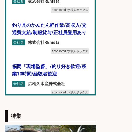
株式会社REnista
会社名
sponsored by 求人ボックス
釣り具のかんたん軽作業/高収入/交
通費支給/制服貸与/正社員登用あり
株式会社REnista
会社名
sponsored by 求人ボックス
福岡「現場監督」/釣り好き歓迎/残
業10時間/経験者歓迎
広松久水産株式会社
会社名
sponsored by 求人ボックス
釣り具のかんたん軽作業/高収入/交
通費支給/制服貸与/正社員登用あり
特集
株式会社REnista
会社名