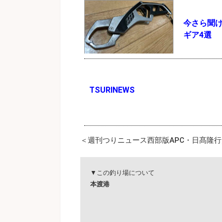
今さら聞
ギア4選
TSURINEWS
＜週刊つりニュース西部版APC・日髙隆行／T
▼この釣り場について
本渡港