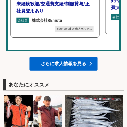
釣り具
未経験歓迎/交通費支給/制服貸与/正
費支給
社員登用あり
会社名
株式会社REnista
会社名
sponsored by 求人ボックス
さらに求人情報を見る
あなたにオススメ