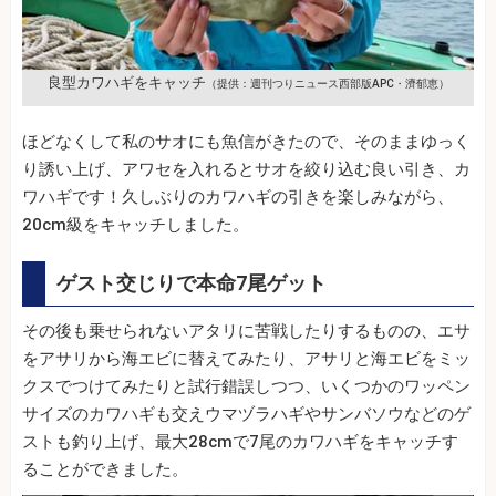
良型カワハギをキャッチ
（提供：週刊つりニュース西部版APC・濟郁恵）
ほどなくして私のサオにも魚信がきたので、そのままゆっく
り誘い上げ、アワセを入れるとサオを絞り込む良い引き、カ
ワハギです！久しぶりのカワハギの引きを楽しみながら、
20cm級をキャッチしました。
ゲスト交じりで本命7尾ゲット
その後も乗せられないアタリに苦戦したりするものの、エサ
をアサリから海エビに替えてみたり、アサリと海エビをミッ
クスでつけてみたりと試行錯誤しつつ、いくつかのワッペン
サイズのカワハギも交えウマヅラハギやサンバソウなどのゲ
ストも釣り上げ、最大28cmで7尾のカワハギをキャッチす
ることができました。