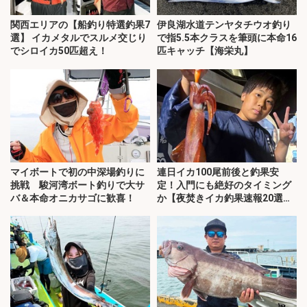
関西エリアの【船釣り特選釣果7
伊良湖水道テンヤタチウオ釣り
選】 イカメタルでスルメ交じり
で指5.5本クラスを筆頭に本命16
でシロイカ50匹超え！
匹キャッチ【海栄丸】
マイボートで初の中深場釣りに
連日イカ100尾前後と釣果安
挑戦 駿河湾ボート釣りで大サ
定！入門にも絶好のタイミング
バ＆本命オニカサゴに歓喜！
か【夜焚きイカ釣果速報20選・
福岡】