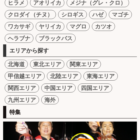
ヒラメ
アオリイカ
メジナ（グレ・クロ）
クロダイ（チヌ）
シロギス
ハゼ
マゴチ
ワカサギ
ヤリイカ
マグロ
カツオ
ヘラブナ
ブラックバス
エリアから探す
北海道
東北エリア
関東エリア
甲信越エリア
北陸エリア
東海エリア
関西エリア
中国エリア
四国エリア
九州エリア
海外
特集