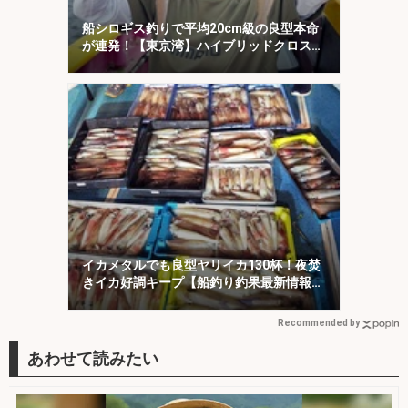
船シロギス釣りで平均20cm級の良型本命
が連発！【東京湾】ハイブリッドクロスに
好反応
イカメタルでも良型ヤリイカ130杯！夜焚
きイカ好調キープ【船釣り釣果最新情報13
選・玄界灘】
Recommended by