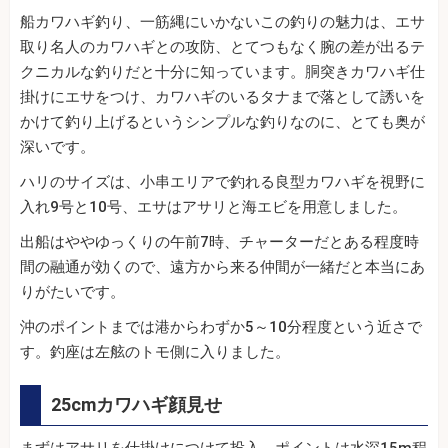
船カワハギ釣り、一筋縄にいかないこの釣りの魅力は、エサ
取り名人のカワハギとの攻防、とてつもなく腕の差が出るテ
クニカルな釣りだと十分に知っています。胴突きカワハギ仕
掛けにエサをつけ、カワハギのいるタナまで落として誘いを
かけて釣り上げるというシンプルな釣りなのに、とても奥が
深いです。
ハリのサイズは、小串エリアで釣れる良型カワハギを視野に
入れ9号と10号、エサはアサリと海エビを用意しました。
出船はややゆっくりの午前7時、チャーターだとある程度時
間の融通が効くので、遠方から来る仲間が一緒だと本当にあ
りがたいです。
沖のポイントまでは港からわずか5～10分程度という近さで
す。釣座は左舷のトモ側に入りました。
25cmカワハギ顔見せ