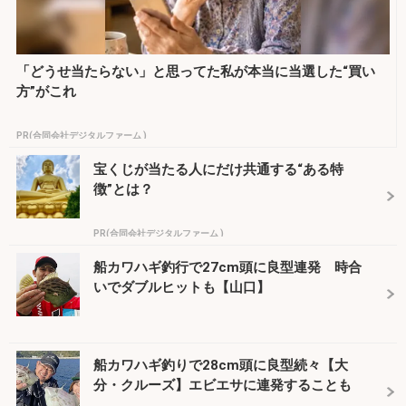
「どうせ当たらない」と思ってた私が本当に当選した“買い
方”がこれ
PR(合同会社デジタルファーム )
宝くじが当たる人にだけ共通する“ある特
徴”とは？
PR(合同会社デジタルファーム )
船カワハギ釣行で27cm頭に良型連発 時合
いでダブルヒットも【山口】
船カワハギ釣りで28cm頭に良型続々【大
分・クルーズ】エビエサに連発することも