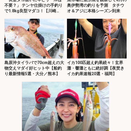
不要？」 テンヤ仕掛けの手釣り
奥伊勢湾の釣りを予測 タチウ
で1.8kg良型マダコ！【川崎
オ＆アジに本格シーズン到来
丸・東京湾】
島原沖タイラバで70cm超えの大
イカ100匹超え釣果続々！玄界
物交えマダイ好ヒット中【船釣
灘・響灘ともに絶好調【夜焚き
り最新情報5選・大分／熊本】
イカ釣果速報20選・福岡】