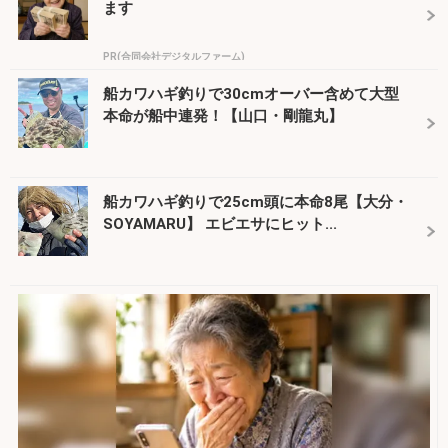
ます
PR(合同会社デジタルファーム)
船カワハギ釣りで30cmオーバー含めて大型
本命が船中連発！【山口・剛龍丸】
船カワハギ釣りで25cm頭に本命8尾【大分・
SOYAMARU】 エビエサにヒット...