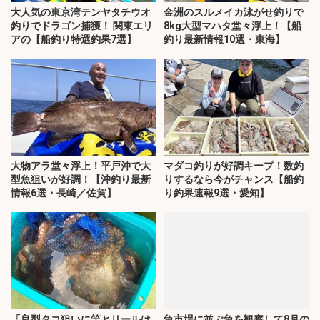
大人気の東京湾テンヤタチウオ
金洲のスルメイカ泳がせ釣りで
釣りでドラゴン捕獲！ 関東エリ
8kg大型マハタ堂々浮上！【船
アの【船釣り特選釣果7選】
釣り最新情報10選・東海】
大物アラ堂々浮上！平戸沖で大
マダコ釣りが好調キープ！数釣
型魚狙いが好調！【沖釣り最新
りするなら今がチャンス【船釣
情報6選・長崎／佐賀】
り釣果速報9選・愛知】
「良型タコ狙いに竿とリールは
魚市場に並ぶ魚を観察して8月の