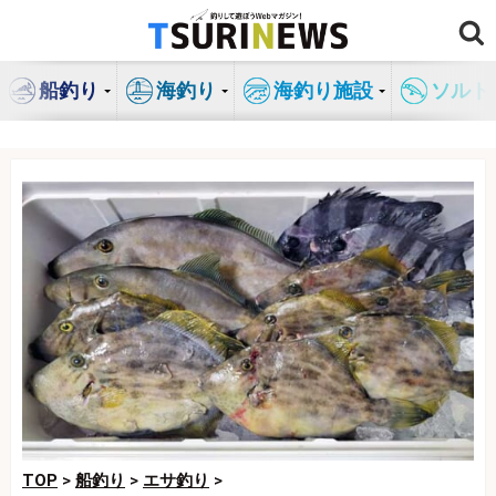
コ
ン
テ
船釣り
海釣り
海釣り施設
ソルト
ン
ツ
へ
ス
キ
ッ
プ
TOP
>
船釣り
>
エサ釣り
>