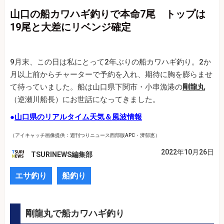
山口の船カワハギ釣りで本命7尾 トップは
19尾と大差にリベンジ確定
9月末、この日は私にとって2年ぶりの船カワハギ釣り。2か
月以上前からチャーターで予約を入れ、期待に胸を膨らませ
て待っていました。船は山口県下関市・小串漁港の
剛龍丸
（逆瀬川船長）にお世話になってきました。
●
山口県のリアルタイム天気＆風波情報
（アイキャッチ画像提供：週刊つりニュース西部版APC・濟郁恵）
2022年10月26日
TSURINEWS編集部
エサ釣り
船釣り
剛龍丸で船カワハギ釣り