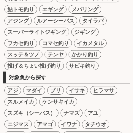
鮎トモ釣り
エギング
メバリング
アジング
ルアーシーバス
タイラバ
スーパーライトジギング
ジギング
フカセ釣り
コマセ釣り
イカメタル
スッテ＆ツノ
テンヤ
かかり釣り
投げ＆ちょい投げ釣り
サビキ釣り
対象魚から探す
アジ
マダイ
ブリ
イサキ
ヒラマサ
スルメイカ
ケンサキイカ
スズキ（シーバス）
ナマズ
アユ
ニジマス
アマゴ
イワナ
タチウオ