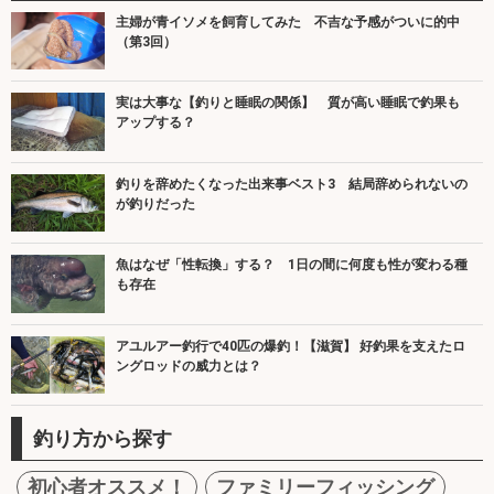
主婦が青イソメを飼育してみた 不吉な予感がついに的中
（第3回）
実は大事な【釣りと睡眠の関係】 質が高い睡眠で釣果も
アップする？
釣りを辞めたくなった出来事ベスト3 結局辞められないの
が釣りだった
魚はなぜ「性転換」する？ 1日の間に何度も性が変わる種
も存在
アユルアー釣行で40匹の爆釣！【滋賀】 好釣果を支えたロ
ングロッドの威力とは？
釣り方から探す
初心者オススメ！
ファミリーフィッシング