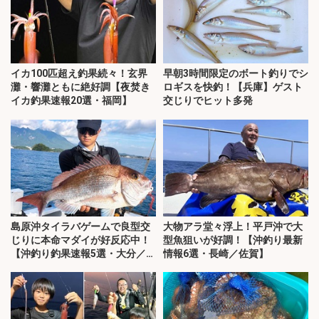
イカ100匹超え釣果続々！玄界
早朝3時間限定のボート釣りでシ
灘・響灘ともに絶好調【夜焚き
ロギスを快釣！【兵庫】ゲスト
イカ釣果速報20選・福岡】
交じりでヒット多発
島原沖タイラバゲームで良型交
大物アラ堂々浮上！平戸沖で大
じりに本命マダイが好反応中！
型魚狙いが好調！【沖釣り最新
【沖釣り釣果速報5選・大分／熊
情報6選・長崎／佐賀】
本】