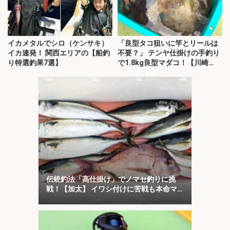
イカメタルでシロ（ケンサキ）
「良型タコ狙いに竿とリールは
イカ連発！ 関西エリアの【船釣
不要？」 テンヤ仕掛けの手釣り
り特選釣果7選】
で1.8kg良型マダコ！【川崎
丸・東京湾】
伝統釣法「高仕掛け」でノマセ釣りに挑
戦！【加太】 イワシ付けに苦戦も本命マ
ダイをキャッチ！