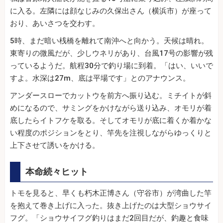
に入る。左隣には顔なじみの久保出さん（横浜市）が座って
おり、あいさつを交わす。
5時、まだ暗い桟橋を離れて南沖へと向かう。天候は晴れ。
東寄りの微風だが、少しウネリがあり、台風17号の影響が残
っているようだ。航程30分で釣り場に到着。「はい、いいで
すよ。水深は27m、底は平場です」とのアナウンス。
アンダースローでカットウを前方へ振り込む。ミチイトが斜
めになるので、サミングをかけながら送り込み、オモリが着
底したらイトフケを取る。そしてオモリが底に着くか着かな
い程度のポジションをとり、竿先を注視しながらゆっくりと
上下させて誘いをかける。
本命続々ヒット
トモを見ると、早くも朽木正博さん（守谷市）が湾曲した竿
を抱えて巻き上げに入った。抜き上げたのは大型ショウサイ
フグ。「ショウサイフグ釣りはまだ2回目だが、釣趣と食味