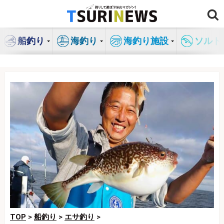
コ
ン
テ
船釣り
海釣り
海釣り施設
ソルト
ン
ツ
へ
ス
キ
ッ
プ
TOP
>
船釣り
>
エサ釣り
>