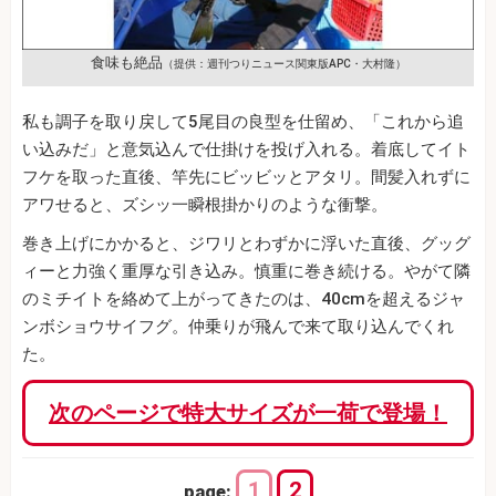
食味も絶品
（提供：週刊つりニュース関東版APC・大村隆）
私も調子を取り戻して5尾目の良型を仕留め、「これから追
い込みだ」と意気込んで仕掛けを投げ入れる。着底してイト
フケを取った直後、竿先にビッビッとアタリ。間髪入れずに
アワせると、ズシッ一瞬根掛かりのような衝撃。
巻き上げにかかると、ジワリとわずかに浮いた直後、グッグ
ィーと力強く重厚な引き込み。慎重に巻き続ける。やがて隣
のミチイトを絡めて上がってきたのは、40cmを超えるジャ
ンボショウサイフグ。仲乗りが飛んで来て取り込んでくれ
た。
次のページで特大サイズが一荷で登場！
1
2
page: