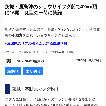
茨城・鹿島沖のショウサイフグ船で42cm頭
に16尾 良型の一荷に笑顔
相次ぎ発生する台風の合間を縫って9月30日（金）、茨城鹿
島の
不動丸
を訪れ、ショウサイフグと遊んだ。
●
茨城県のリアルタイム天気＆風波情報
（アイキャッチ画像提供：週刊つりニュース関東版APC・大村隆）
2022年10月26日
TSURINEWS編集部
船釣り
エサ釣り
茨城・不動丸でフグ釣り
フグ人気は高く、当日は多くのファンが集まり2隻出しに。
私は菅原靖人船長が舵を握る18号船に乗り込み、左舷胴の間