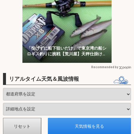
「投げずに船下狙いだけ」で東京湾の船シ
ロギス釣りに挑戦【荒川屋】天秤仕掛けで
キス約70匹！
Recommended by
リアルタイム天気＆風波情報