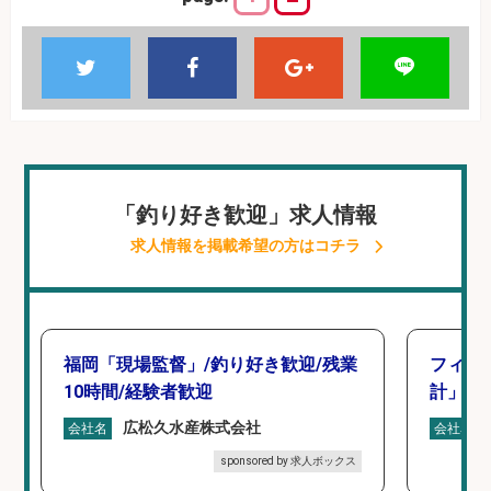
「釣り好き歓迎」求人情報
求人情報を掲載希望の方はコチラ
福岡「現場監督」/釣り好き歓迎/残業
フィッ
10時間/経験者歓迎
計」
広松久水産株式会社
会社名
会社名
sponsored by 求人ボックス