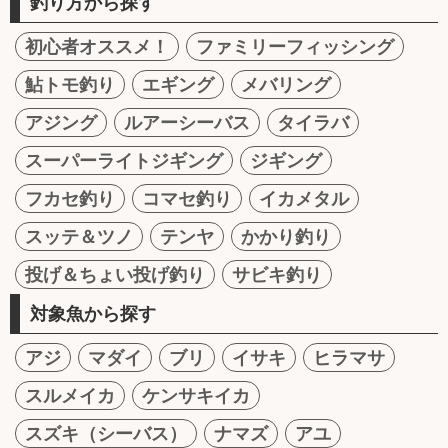
釣り方から探す
初心者オススメ！
ファミリーフィッシング
鮎トモ釣り
エギング
メバリング
アジング
ルアーシーバス
タイラバ
スーパーライトジギング
ジギング
フカセ釣り
コマセ釣り
イカメタル
スッテ＆ツノ
テンヤ
かかり釣り
投げ＆ちょい投げ釣り
サビキ釣り
対象魚から探す
アジ
マダイ
ブリ
イサキ
ヒラマサ
スルメイカ
ケンサキイカ
スズキ（シーバス）
ナマズ
アユ