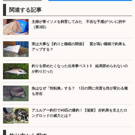
関連する記事
主婦が青イソメを飼育してみた 不吉な予感がついに的中
（第3回）
実は大事な【釣りと睡眠の関係】 質が高い睡眠で釣果も
アップする？
釣りを辞めたくなった出来事ベスト3 結局辞められないの
が釣りだった
魚はなぜ「性転換」する？ 1日の間に何度も性が変わる種
も存在
アユルアー釣行で40匹の爆釣！【滋賀】 好釣果を支えたロ
ングロッドの威力とは？