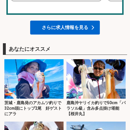
さらに求人情報を見る
あなたにオススメ
茨城・鹿島発のアカムツ釣りで
鹿島沖ヤリイカ釣りで50cm「パ
32cm頭にトップ2尾 好ゲスト
ラソル級」含み多点掛け堪能
にアラ
【桜井丸】