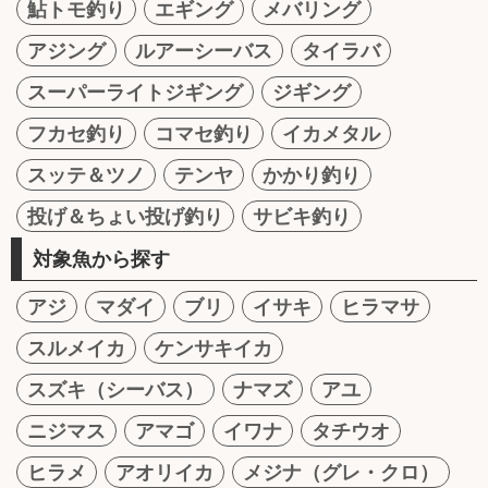
鮎トモ釣り
エギング
メバリング
アジング
ルアーシーバス
タイラバ
スーパーライトジギング
ジギング
フカセ釣り
コマセ釣り
イカメタル
スッテ＆ツノ
テンヤ
かかり釣り
投げ＆ちょい投げ釣り
サビキ釣り
対象魚から探す
アジ
マダイ
ブリ
イサキ
ヒラマサ
スルメイカ
ケンサキイカ
スズキ（シーバス）
ナマズ
アユ
ニジマス
アマゴ
イワナ
タチウオ
ヒラメ
アオリイカ
メジナ（グレ・クロ）