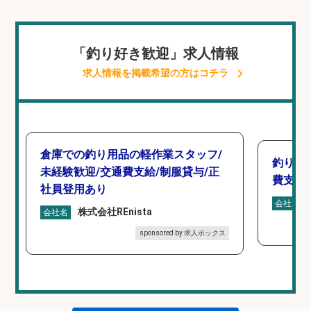
「釣り好き歓迎」求人情報
求人情報を掲載希望の方はコチラ
倉庫での釣り用品の軽作業スタッフ/
釣り具
未経験歓迎/交通費支給/制服貸与/正
費支給
社員登用あり
会社名
株式会社REnista
会社名
sponsored by 求人ボックス