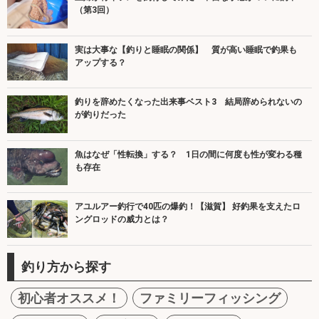
（第3回）
実は大事な【釣りと睡眠の関係】 質が高い睡眠で釣果も
アップする？
釣りを辞めたくなった出来事ベスト3 結局辞められないの
が釣りだった
魚はなぜ「性転換」する？ 1日の間に何度も性が変わる種
も存在
アユルアー釣行で40匹の爆釣！【滋賀】 好釣果を支えたロ
ングロッドの威力とは？
釣り方から探す
初心者オススメ！
ファミリーフィッシング