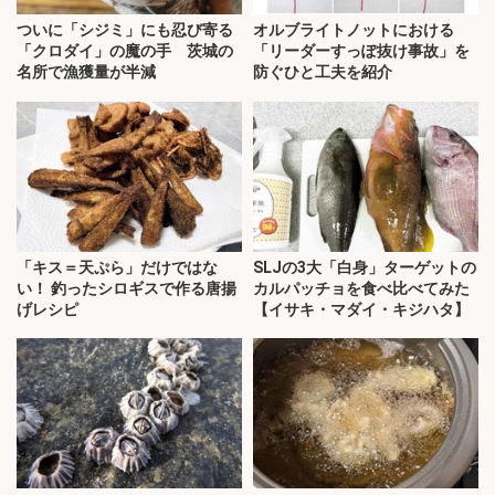
ついに「シジミ」にも忍び寄る
オルブライトノットにおける
「クロダイ」の魔の手 茨城の
「リーダーすっぽ抜け事故」を
名所で漁獲量が半減
防ぐひと工夫を紹介
「キス＝天ぷら」だけではな
SLJの3大「白身」ターゲットの
い！ 釣ったシロギスで作る唐揚
カルパッチョを食べ比べてみた
げレシピ
【イサキ・マダイ・キジハタ】