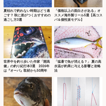
夏枯れで釣れない時期はどう過
「価格以上の面白さがある」オ
ごす？ 秋に差がつくおすすめの
ススメ海外製リール5選【高コス
過ごし方3選
パ＆個性派モデル】
世界中を釣り歩いた作家「開高
「猛暑で魚が消える？」 夏の高
健」の釣り紀行本3選 2026年
水温が釣果に与える影響と攻略
は『オーパ』取材から50周年
法