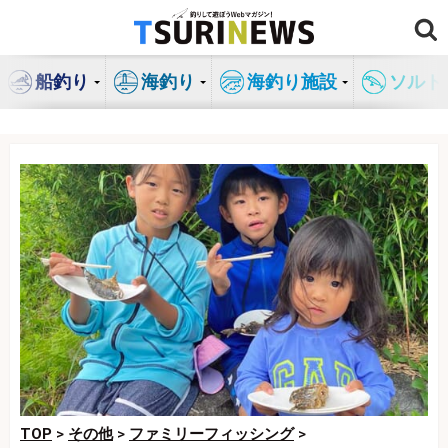
コ
ン
テ
船釣り
海釣り
海釣り施設
ソルト
ン
ツ
へ
ス
キ
ッ
プ
TOP
>
その他
>
ファミリーフィッシング
>