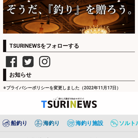
TSURINEWSをフォローする
お知らせ
※プライバシーポリシーを変更しました（2022年11月17日）
船釣り
海釣り
海釣り施設
ソルト