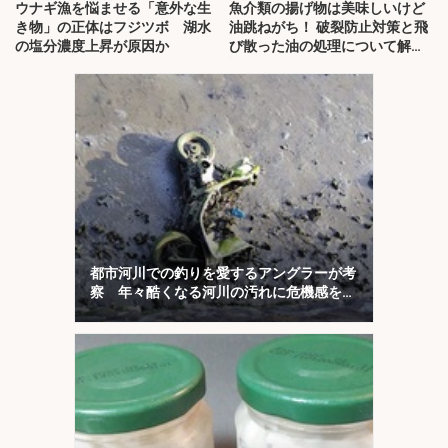
ウナギ漁を悩ませる「意外な生
魚介類の揚げ物は美味しいけど
き物」の正体はフジツボ 湖水
油跳ねがち！ 破裂防止対策と飛
の塩分濃度上昇が原因か
び散った油の処理について解
説！
都市河川での釣りを愛するアングラーが考
察 年々酷くなる河川の汚れに危機感を持
とう