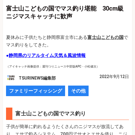
富士山こどもの国でマス釣り堪能 30cm級
ニジマスキャッチに歓声
夏休みに子供たちと静岡県富士市にある
富士山こどもの国
で
マス釣りをしてきた。
●
静岡県のリアルタイム天気＆風波情報
（アイキャッチ画像提供：週刊つりニュース中部版APC・小松健次）
2022年9月12日
TSURINEWS編集部
ファミリーフィッシング
その他
富士山こどもの国でマス釣り
子供が簡単に釣れるようたくさんのニジマスが放流してあ
り、エサで釣るシステム。700円でサオとエサを借り、ニジ