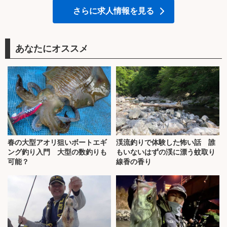
さらに求人情報を見る
あなたにオススメ
春の大型アオリ狙いボートエギ
渓流釣りで体験した怖い話 誰
ング釣り入門 大型の数釣りも
もいないはずの渓に漂う蚊取り
可能？
線香の香り