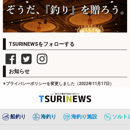
TSURINEWSをフォローする
お知らせ
※プライバシーポリシーを変更しました（2022年11月17日）
船釣り
海釣り
海釣り施設
ソルト