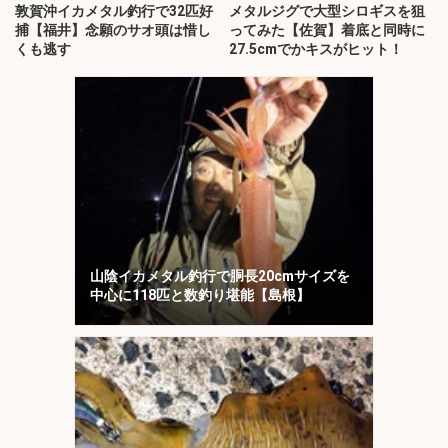
敦賀沖イカメタル釣行で32匹好
メタルジグで大型シロギスを狙
捕【福井】念願のサオ頭は惜し
ってみた【佐賀】着底と同時に
くも逃す
27.5cmでかキスがヒット！
山陰イカメタル釣行で胴長20cmサイズを
中心に118匹と数釣り堪能【島根】