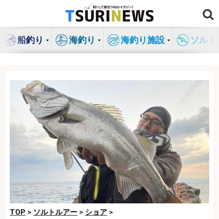
コ
ン
テ
船釣り
海釣り
海釣り施設
ソルト
ン
ツ
へ
ス
キ
ッ
プ
TOP
>
ソルトルアー
>
ショア
>