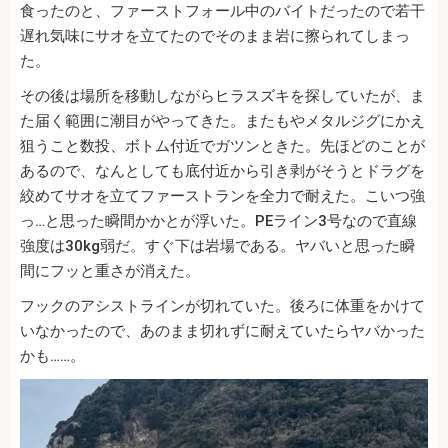
食ったのと、ファーストフォール中のバイトだったので若干
遅れ気味にサオを立てたのでそのまま岩に擦られてしまっ
た。
その後は場所を移動しながらヒラスズキを探していたが、ま
た届く範囲に潮目がやってきた。またもやメタルジグにかえ
狙うこと数投、ボトム付近でガツンときた。先ほどのことが
あるので、なんとしても底付近から引き剥がそうとドラグを
絞めてサオを立てファーストランを全力で耐えた。こいつ強
っ…と思った瞬間かかとが浮いた。PEライン3号なので直線
強度は30kg弱だ。すぐ下は岩場である。ヤバいと思った瞬
間にフッと重さが消えた。
フックのアシストラインが切れていた。後ろに体重をかけて
いなかったので、あのまま切れずに耐えていたらヤバかった
かも……。