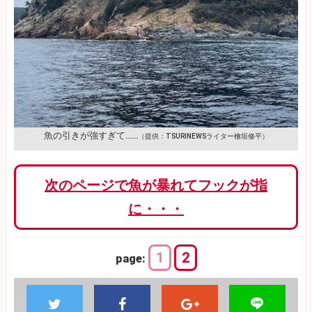
魚の引きが強すぎて……
（提供：TSURINEWSライター檜垣修平）
次のページで魚が暴れてフックが指
に・・・
1
2
page: