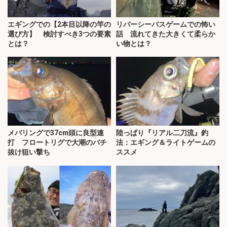
エギングでの【2本目以降の竿の
リバーシーバスゲームでの怖い
選び方】 検討すべき3つの要素
話 流れてきた大きくて柔らか
とは？
い物とは？
メバリングで37cm頭に良型連
陸っぱり『リアル二刀流』釣
打 フロートリグで大潮のバチ
法：エギング＆ライトゲームの
抜け狙い撃ち
ススメ