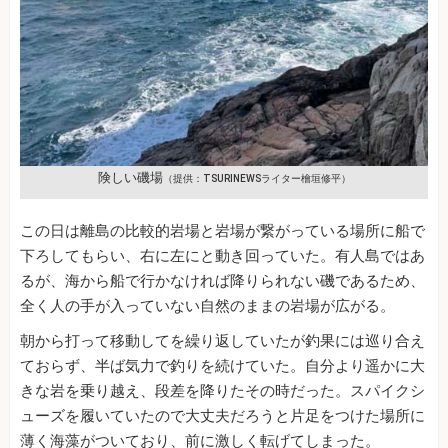
険しい磯場
（提供：TSURINEWSライター檜垣修平）
この日は離島の比較的岩場と岩場が繋がっている場所に船で
下ろしてもらい、右に左にと動き回っていた。有人島ではあ
るが、海から船で行かなければ降りられない磯であるため、
全く人の手が入っていない自然のままの岩場が広がる。
朝から打って移動してを繰り返していたが釣果には巡り合え
ておらず、半ば気力で釣りを続けていた。自分より遥かに大
きな岩を乗り越え、段差を降りたその時だった。スパイクシ
ューズを履いていたので大丈夫だろうと片足をつけた場所に
薄く海藻がついており、前に激しく転げてしまった。