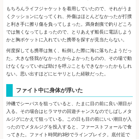
もちろんライフジャケットを着用していたので、それがうま
くクッションになってくれ、外傷はほとんどなかったが打撲
と利き手に擦り傷を負ってしまった。満身創痍で釣りどころ
では無くなってしまったので、とりあえず船長に電話しよう
かと胸ポケットに入れていた携帯を探すが見当たらない。
何度探しても携帯は無く、転倒した際に海に落ちたようだっ
た。大きな怪我がなかったからよかったものの、その場で動
けなくなっていれば助けを呼ぶこともできなかったかもしれ
ない。思い出すほどにヒヤリとした経験だった。
ファイト中に身体が浮いた
沖磯でシーバスを狙っていると、たまに目の前に良い潮目が
入る。その場合はヒラマサの回遊チャンスなのでしばしメタ
ルジグにかえて狙っている。この日も目の前にいい潮目が入
ったのでメタルジグを投入すると、ファーストフォールで食
ってきた。ファイト時間約3秒でラインブレイク。底付近で