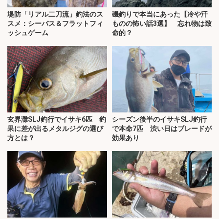
堤防「リアル二刀流」釣法のス
磯釣りで本当にあった【冷や汗
スメ：シーバス＆フラットフィ
ものの怖い話3選】 忘れ物は致
ッシュゲーム
命的？
玄界灘SLJ釣行でイサキ6匹 釣
シーズン後半のイサキSLJ釣行
果に差が出るメタルジグの選び
で本命7匹 渋い日はブレードが
方とは？
効果あり