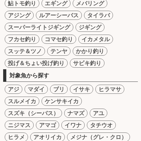
鮎トモ釣り
エギング
メバリング
アジング
ルアーシーバス
タイラバ
スーパーライトジギング
ジギング
フカセ釣り
コマセ釣り
イカメタル
スッテ＆ツノ
テンヤ
かかり釣り
投げ＆ちょい投げ釣り
サビキ釣り
対象魚から探す
アジ
マダイ
ブリ
イサキ
ヒラマサ
スルメイカ
ケンサキイカ
スズキ（シーバス）
ナマズ
アユ
ニジマス
アマゴ
イワナ
タチウオ
ヒラメ
アオリイカ
メジナ（グレ・クロ）