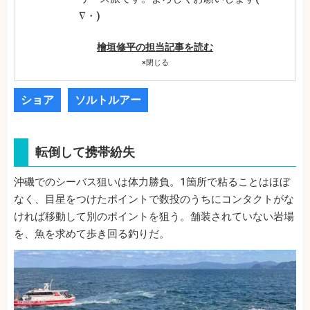
∇・)
檜垣修平の担当記事を読む
×
閉じる
ショア
ソルトルアー
転倒して携帯紛失
沖磯でのシーバス狙いは体力勝負。1箇所で粘ることはほぼ
なく、目星をつけたポイントで数投のうちにコンタクトがな
ければ移動して別のポイントを狙う。舗装されていない岩場
を、魚を求めて歩き回る釣りだ。