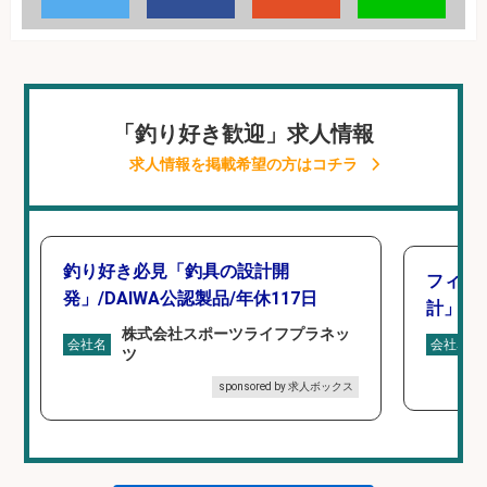
「釣り好き歓迎」求人情報
求人情報を掲載希望の方はコチラ
釣り好き必見「釣具の設計開
フィッ
発」/DAIWA公認製品/年休117日
計」
株式会社スポーツライフプラネッ
会社名
会社名
ツ
sponsored by 求人ボックス