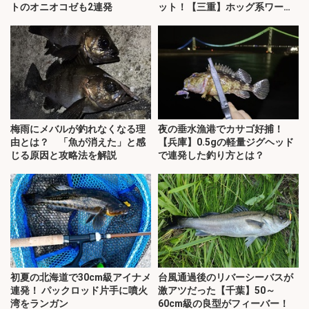
トのオニオコゼも2連発
ット！【三重】ホッグ系ワーム
にヒット
梅雨にメバルが釣れなくなる理
夜の垂水漁港でカサゴ好捕！
由とは？ 「魚が消えた」と感
【兵庫】0.5gの軽量ジグヘッド
じる原因と攻略法を解説
で連発した釣り方とは？
初夏の北海道で30cm級アイナメ
台風通過後のリバーシーバスが
連発！ パックロッド片手に噴火
激アツだった【千葉】50～
湾をランガン
60cm級の良型がフィーバー！