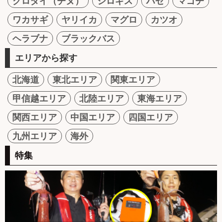
クロダイ（チヌ）
シロギス
ハゼ
マゴチ
ワカサギ
ヤリイカ
マグロ
カツオ
ヘラブナ
ブラックバス
エリアから探す
北海道
東北エリア
関東エリア
甲信越エリア
北陸エリア
東海エリア
関西エリア
中国エリア
四国エリア
九州エリア
海外
特集