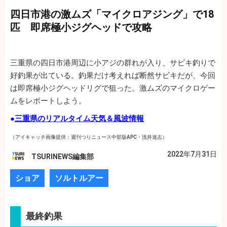
四日市港の激ムズ「マイクロアジング」で18
匹 即席極小ジグヘッドで攻略
三重県の四日市港周辺に小アジの群れが入り、サビキ釣りで
好釣果が出ている。釣果だけ考えれば断然サビキだが、今回
は即席極小ジグヘッドリグで狙った。激ムズのマイクロゲー
ムをレポートしよう。
●
三重県のリアルタイム天気＆風波情報
（アイキャッチ画像提供：週刊つりニュース中部版APC・浅井達志）
2022年7月31日
TSURINEWS編集部
ショア
ソルトルアー
最終釣果