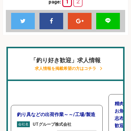
1
2
page:
「釣り好き歓迎」求人情報
求人情報を掲載希望の方はコチラ
精肉・
お魚の
釣り具などの出荷作業～～/工場/製造
志布志市
UTグループ株式会社
会社名
歓迎×