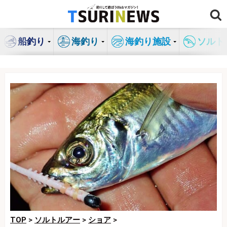
コ
ン
テ
船釣り
海釣り
海釣り施設
ソルト
ン
ツ
へ
ス
キ
ッ
プ
TOP
>
ソルトルアー
>
ショア
>