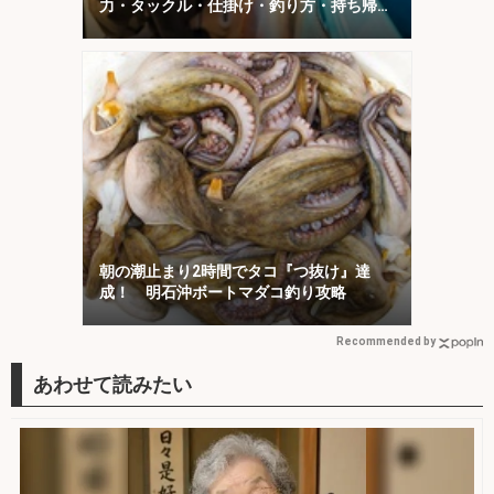
力・タックル・仕掛け・釣り方・持ち帰り
方を解説】
朝の潮止まり2時間でタコ『つ抜け』達
成！ 明石沖ボートマダコ釣り攻略
Recommended by