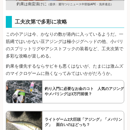
釣果は南蛮漬けに
（提供：週刊つりニュース中部版APC・浅井達志）
工夫次第で多彩に攻略
この小アジは今、かなりの数が港内に入っているようだ。一
筋縄ではいかない豆アジングは極小ジグヘッドの他、小バリ
のスプリットリグやアシストフックの装着など、工夫次第で
多彩な攻略が楽しめる。
釣果を優先するならサビキも悪くはないが、たまには激ムズ
のマイクロゲームに熱くなってみてはいかがだろうか。
釣り入門に必要なお金のコト 人気のアジング
やメバリングは3万円前後？
ライトゲーム2大巨頭「アジング」「メバリン
グ」 面白いのはどっち？