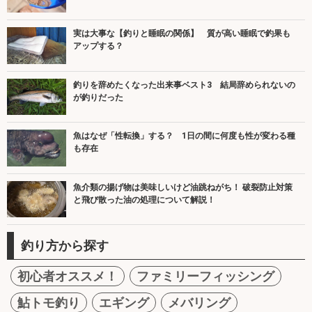
実は大事な【釣りと睡眠の関係】 質が高い睡眠で釣果も
アップする？
釣りを辞めたくなった出来事ベスト3 結局辞められないの
が釣りだった
魚はなぜ「性転換」する？ 1日の間に何度も性が変わる種
も存在
魚介類の揚げ物は美味しいけど油跳ねがち！ 破裂防止対策
と飛び散った油の処理について解説！
釣り方から探す
初心者オススメ！
ファミリーフィッシング
鮎トモ釣り
エギング
メバリング