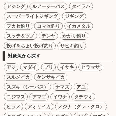
アジング
ルアーシーバス
タイラバ
スーパーライトジギング
ジギング
フカセ釣り
コマセ釣り
イカメタル
スッテ＆ツノ
テンヤ
かかり釣り
投げ＆ちょい投げ釣り
サビキ釣り
対象魚から探す
アジ
マダイ
ブリ
イサキ
ヒラマサ
スルメイカ
ケンサキイカ
スズキ（シーバス）
ナマズ
アユ
ニジマス
アマゴ
イワナ
タチウオ
ヒラメ
アオリイカ
メジナ（グレ・クロ）