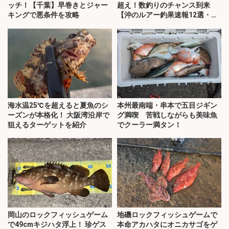
ッチ！【千葉】早巻きとジャー
超え！数釣りのチャンス到来
キングで悪条件を攻略
【沖のルアー釣果速報12選・愛
知・三重】
海水温25℃を超えると夏魚のシ
本州最南端・串本で五目ジギン
ーズンが本格化！ 大阪湾沿岸で
グ満喫 苦戦しながらも美味魚
狙えるターゲットを紹介
でクーラー満タン！
岡山のロックフィッシュゲーム
地磯ロックフィッシュゲームで
で49cmキジハタ浮上！ 珍ゲス
本命アカハタにオニカサゴをゲ