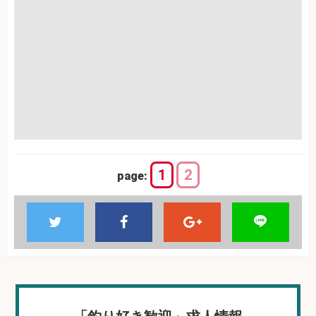
1
2
page: