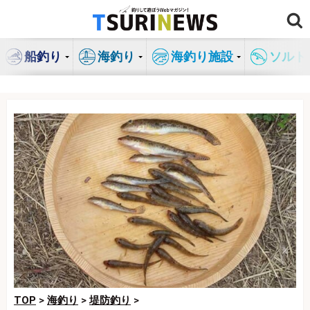
コ
ン
テ
船釣り
海釣り
海釣り施設
ソルト
ン
ツ
へ
ス
キ
ッ
プ
TOP
>
海釣り
>
堤防釣り
>