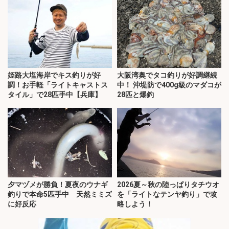
姫路大塩海岸でキス釣りが好
大阪湾奥でタコ釣りが好調継続
調！お手軽「ライトキャストス
中！ 沖堤防で400g級のマダコが
タイル」で28匹手中【兵庫】
28匹と爆釣
夕マヅメが勝負！夏夜のウナギ
2026夏～秋の陸っぱりタチウオ
釣りで本命5匹手中 天然ミミズ
を「ライトなテンヤ釣り」で攻
に好反応
略しよう！