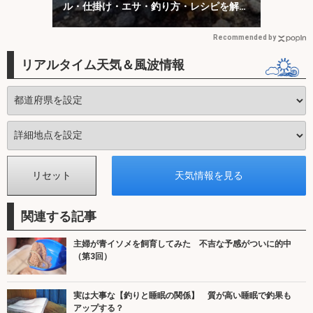
ル・仕掛け・エサ・釣り方・レシピを解
説】
Recommended by
リアルタイム天気＆風波情報
関連する記事
主婦が青イソメを飼育してみた 不吉な予感がついに的中
（第3回）
実は大事な【釣りと睡眠の関係】 質が高い睡眠で釣果も
アップする？