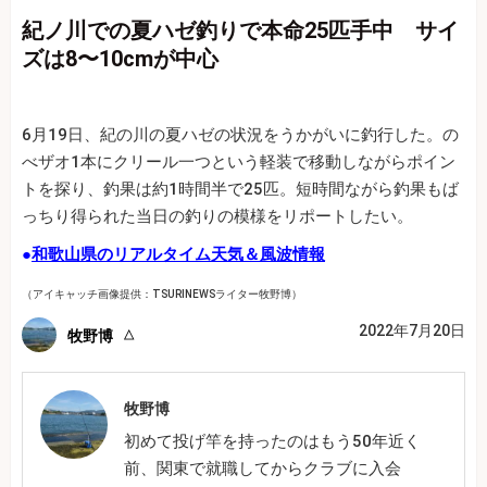
紀ノ川での夏ハゼ釣りで本命25匹手中 サイ
ズは8〜10cmが中心
6月19日、紀の川の夏ハゼの状況をうかがいに釣行した。の
べザオ1本にクリール一つという軽装で移動しながらポイン
トを探り、釣果は約1時間半で25匹。短時間ながら釣果もば
っちり得られた当日の釣りの模様をリポートしたい。
●
和歌山県のリアルタイム天気＆風波情報
（アイキャッチ画像提供：TSURINEWSライター牧野博）
2022年7月20日
牧野博
牧野博
初めて投げ竿を持ったのはもう50年近く
前、関東で就職してからクラブに入会