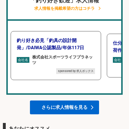
「釣り好き歓迎」求人情報
求人情報を掲載希望の方はコチラ
釣り好き必見「釣具の設計開
仕分け
発」/DAIWA公認製品/年休117日
荷作業
株式会社スポーツライフプラネッ
会社名
会社名
ツ
sponsored by 求人ボックス
さらに求人情報を見る
あなたにオススメ