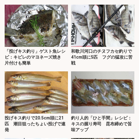
「投げキス釣り」ゲスト魚レシ
和歌川河口のチヌフカセ釣りで
ピ：キビレのマヨネーズ焼き
41cm頭に5匹 フグの猛攻に苦
片付けも簡単
戦
投げキス釣りで20.5cm頭に21
釣り人的「ひと手間」レシピ：
匹 潮目狙ったちょい投げで連
キスの握り寿司 昆布締めで旨
発
味アップ