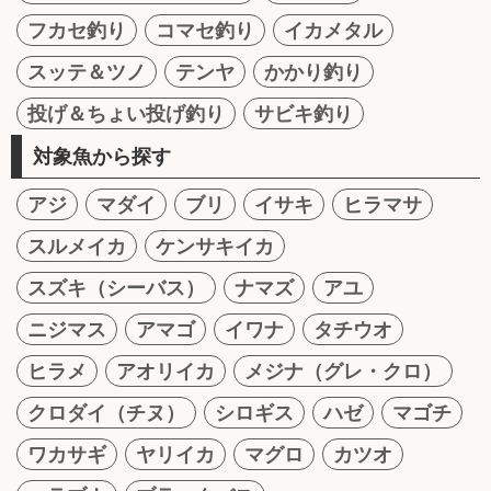
フカセ釣り
コマセ釣り
イカメタル
スッテ＆ツノ
テンヤ
かかり釣り
投げ＆ちょい投げ釣り
サビキ釣り
対象魚から探す
アジ
マダイ
ブリ
イサキ
ヒラマサ
スルメイカ
ケンサキイカ
スズキ（シーバス）
ナマズ
アユ
ニジマス
アマゴ
イワナ
タチウオ
ヒラメ
アオリイカ
メジナ（グレ・クロ）
クロダイ（チヌ）
シロギス
ハゼ
マゴチ
ワカサギ
ヤリイカ
マグロ
カツオ