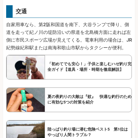
交通
自家用車なら、第2阪和国道を南下、大谷ランプで降り、側
道を走って紀ノ川の堤防沿いの県道を北島橋方面に走れば左
側に市民スポーツ広場が見えてくる。電車利用の場合は、JR
紀勢線紀和駅または南海和歌山市駅からタクシーが便利。
「初めてでも安心！」子供と楽しむハゼ釣り完
全ガイド【道具・場所・時期を徹底解説】
夏の夜釣りの大敵は『蚊』 快適な釣行のため
に有効な5つの対策を紹介
陸っぱり釣り場に潜む危険ベスト5 第1位は
やっぱり人間トラブル？