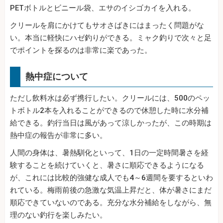
PETボトルとビニール袋、エサのイシゴカイを入れる。
クリールを肩にかけてもサオさばきにはまったく問題がな
い。本当に軽快にハゼ釣りができる。ミャク釣りで次々と足
でポイントを探るのは非常に楽であった。
熱中症について
ただし飲料水は必ず携行したい。クリールには、500のペッ
トボトル2本を入れることができるので休憩した時に水分補
給できる。釣行当日は風があって涼しかったが、この時期は
熱中症の報告が非常に多い。
人間の身体は、暑熱馴化といって、1日の一定時間暑さを経
験することを続けていくと、暑さに順応できるようになる
が、これには比較的強健な成人でも4～6週間を要するといわ
れている。梅雨前後の急激な気温上昇だと、体が暑さにまだ
順応できていないのである。充分な水分補給をしながら、無
理のない釣行を楽しみたい。