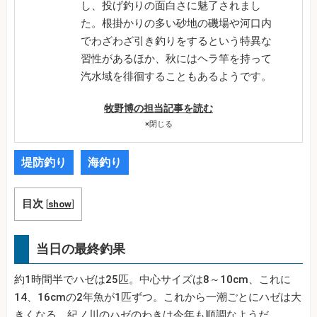
し、投げ釣りの面白さに魅了されまし
た。根掛かりの多い砂地の磯場や河口内
でわざわざ引き釣りをするという特異な
習性があるほか、秋にはヘラ竿を持って
汽水域を徘徊することもあるようです。
牧野博の担当記事を読む
×
閉じる
堤防釣り
海釣り
目次
[
show
]
当日の最終釣果
約1時間半でハゼは25匹。中心サイズは8～10cm、これに
14、16cmの2年魚が1匹ずつ。これから一潮ごとにハゼは大
きくなる。紀ノ川のハゼのわきは今年も順調なようだ。