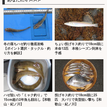
冬の落ちハゼ釣り徹底攻略
ちょい投げキス釣りで18cm頭に
【ポイント選択・タックル・釣
本命12匹 本格シーズン到来を
り方を解説】
予感
ハゼ狙いの「ミャク釣り」で
投げキス釣りで18cm頭に25
15cm超の2年魚も顔出し【和歌
匹 大バリで良型狙い撃ち【和
山・紀ノ川】
歌山・紀ノ川】