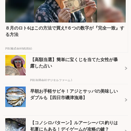
８月のロト6はこの方法で買え!!６つの数字が『完全一致』す
る方法
PR(株式会社MURA)
【高額当選】簡単に宝くじを当てた女性が暴
露した占い
PR(合同会社デジタルファーム )
早朝お手軽サビキ！アジとサッパの美味しい
ダブルも【四日市磯津漁港】
【コノシロパターン】ルアーシーバス釣りは
初夏にもある！デイゲームが攻略の鍵？