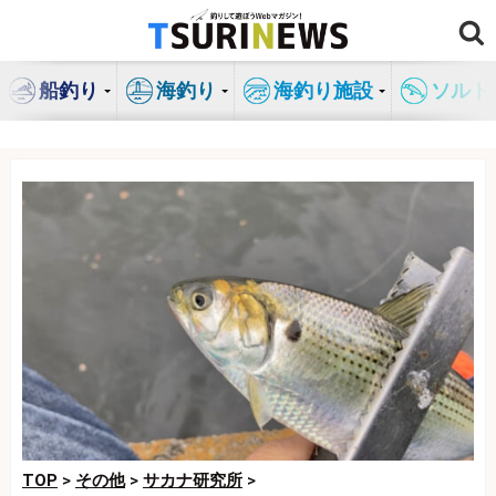
コ
ン
テ
船釣り
海釣り
海釣り施設
ソルト
ン
ツ
へ
ス
キ
ッ
プ
TOP
>
その他
>
サカナ研究所
>