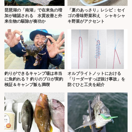
琵琶湖の「南湖」で在来魚の増
「夏のあっさり」レシピ：セイ
加が確認される 水質改善と外
ゴの香味野菜和え シャキシャ
来生物の駆除が奏功か
キ野菜がアクセント
釣りができるキャンプ場は本当
オルブライトノットにおける
に魚釣れる？ 釣りのプロが実釣
「リーダーすっぽ抜け事故」を
検証＆キャンプ飯も満喫
防ぐひと工夫を紹介