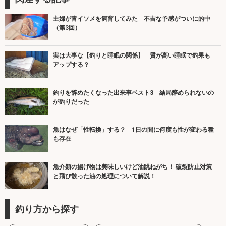
主婦が青イソメを飼育してみた 不吉な予感がついに的中
（第3回）
実は大事な【釣りと睡眠の関係】 質が高い睡眠で釣果も
アップする？
釣りを辞めたくなった出来事ベスト3 結局辞められないの
が釣りだった
魚はなぜ「性転換」する？ 1日の間に何度も性が変わる種
も存在
魚介類の揚げ物は美味しいけど油跳ねがち！ 破裂防止対策
と飛び散った油の処理について解説！
釣り方から探す