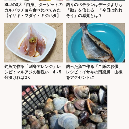
SLJの3大「白身」ターゲットの
釣りのベテランはデータよりも
カルパッチョを食べ比べてみた
「勘」を信じる 「今日は釣れ
【イサキ・マダイ・キジハタ】
そう」の感覚とは？
釣魚で作る「刺身アレンジ」レ
釣った魚で作る「ご飯のお供」
シピ：マルアジの酢洗い 4～5
レシピ：イサキの田楽風 山椒
分漬ければOK
をアクセントに