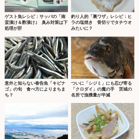
ゲスト魚レシピ：サッパの「南
釣り人的「裏ワザ」レシピ：ヒ
蛮漬け＆酢漬け｣ 臭み対策は下
ラの塩焼き 骨切りでタチウオ
処理が肝
みたいに？
意外と知らない春告魚「キビナ
ついに「シジミ」にも忍び寄る
ゴ」の旬 食べ方によりまちま
「クロダイ」の魔の手 茨城の
ち？
名所で漁獲量が半減