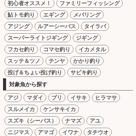
初心者オススメ！
ファミリーフィッシング
鮎トモ釣り
エギング
メバリング
アジング
ルアーシーバス
タイラバ
スーパーライトジギング
ジギング
フカセ釣り
コマセ釣り
イカメタル
スッテ＆ツノ
テンヤ
かかり釣り
投げ＆ちょい投げ釣り
サビキ釣り
対象魚から探す
アジ
マダイ
ブリ
イサキ
ヒラマサ
スルメイカ
ケンサキイカ
スズキ（シーバス）
ナマズ
アユ
ニジマス
アマゴ
イワナ
タチウオ