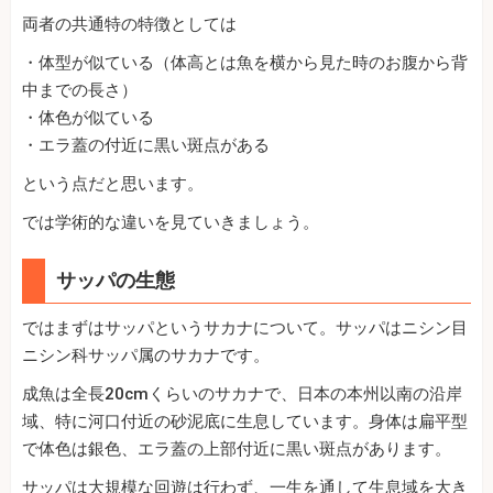
両者の共通特の特徴としては
・体型が似ている（体高とは魚を横から見た時のお腹から背
中までの長さ）
・体色が似ている
・エラ蓋の付近に黒い斑点がある
という点だと思います。
では学術的な違いを見ていきましょう。
サッパの生態
ではまずはサッパというサカナについて。サッパはニシン目
ニシン科サッパ属のサカナです。
成魚は全長20cmくらいのサカナで、日本の本州以南の沿岸
域、特に河口付近の砂泥底に生息しています。身体は扁平型
で体色は銀色、エラ蓋の上部付近に黒い斑点があります。
サッパは大規模な回遊は行わず、一生を通して生息域を大き