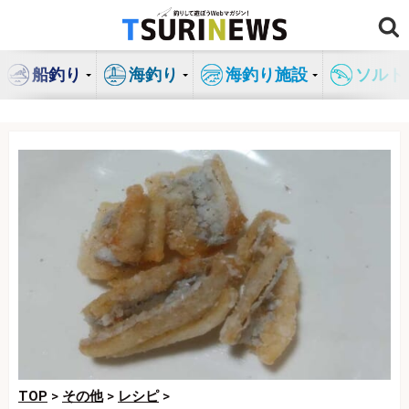
コ
ン
テ
船釣り
海釣り
海釣り施設
ソルト
ン
ツ
へ
ス
キ
ッ
プ
TOP
>
その他
>
レシピ
>