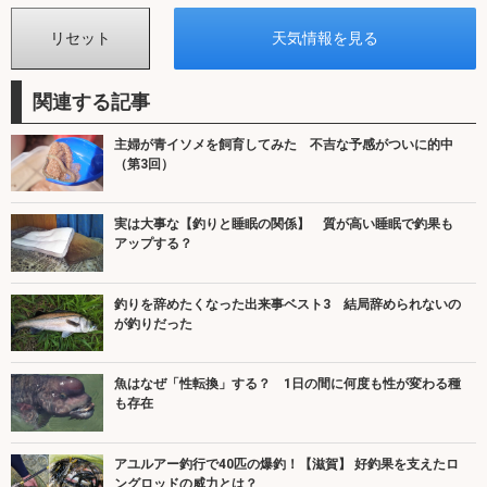
関連する記事
主婦が青イソメを飼育してみた 不吉な予感がついに的中
（第3回）
実は大事な【釣りと睡眠の関係】 質が高い睡眠で釣果も
アップする？
釣りを辞めたくなった出来事ベスト3 結局辞められないの
が釣りだった
魚はなぜ「性転換」する？ 1日の間に何度も性が変わる種
も存在
アユルアー釣行で40匹の爆釣！【滋賀】 好釣果を支えたロ
ングロッドの威力とは？