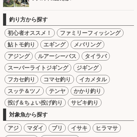
釣り方から探す
初心者オススメ！
ファミリーフィッシング
鮎トモ釣り
エギング
メバリング
アジング
ルアーシーバス
タイラバ
スーパーライトジギング
ジギング
フカセ釣り
コマセ釣り
イカメタル
スッテ＆ツノ
テンヤ
かかり釣り
投げ＆ちょい投げ釣り
サビキ釣り
対象魚から探す
アジ
マダイ
ブリ
イサキ
ヒラマサ