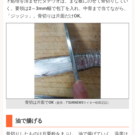
下処理を済ませたタチウオは、まな板にのせて骨切りしてい
く。要領は2～3mm幅で包丁を入れ、中骨まで当てながら、
「ジッジッ」。骨切りは片面だけOK。
骨切は片面でOK
（提供：TSURINEWSライター松田正記）
油で揚げる
骨切りしたものは片栗粉をまぶし、油で揚げていく。温度は