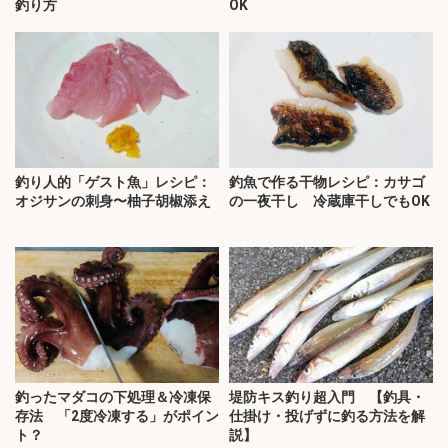
釣り方
OK
釣り人的「ゲスト魚」レシピ：
釣魚で作る干物レシピ：カサゴ
オジサンの刺身〜柚子胡椒添え
の一夜干し 冷蔵庫干しでもOK
釣ったマダコの下処理＆冷凍保
堤防キス釣り超入門 【釣具・
存法 「2度冷凍する」がポイン
仕掛け・投げずに釣る方法を解
ト？
説】