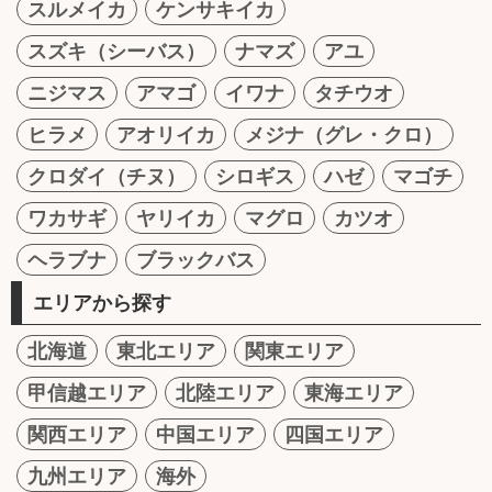
スルメイカ
ケンサキイカ
スズキ（シーバス）
ナマズ
アユ
ニジマス
アマゴ
イワナ
タチウオ
ヒラメ
アオリイカ
メジナ（グレ・クロ）
クロダイ（チヌ）
シロギス
ハゼ
マゴチ
ワカサギ
ヤリイカ
マグロ
カツオ
ヘラブナ
ブラックバス
エリアから探す
北海道
東北エリア
関東エリア
甲信越エリア
北陸エリア
東海エリア
関西エリア
中国エリア
四国エリア
九州エリア
海外