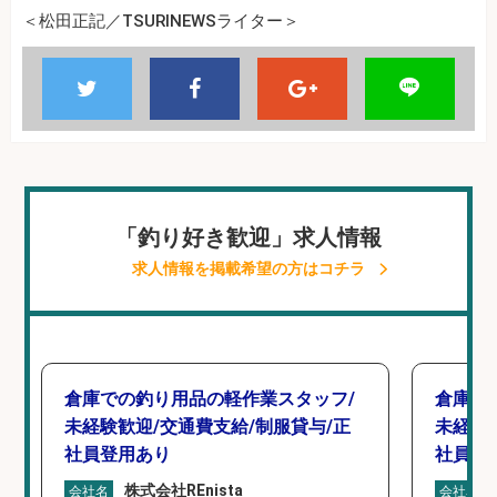
＜松田正記／TSURINEWSライター＞
「釣り好き歓迎」求人情報
求人情報を掲載希望の方はコチラ
倉庫での釣り用品の軽作業スタッフ/
倉庫で
未経験歓迎/交通費支給/制服貸与/正
未経験
社員登用あり
社員登
株式会社REnista
会社名
会社名