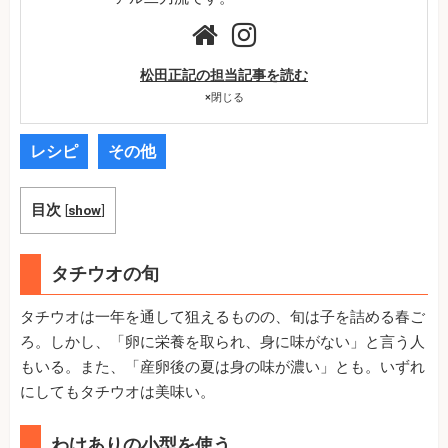
松田正記の担当記事を読む
×
閉じる
レシピ
その他
目次
[
show
]
タチウオの旬
タチウオは一年を通して狙えるものの、旬は子を詰める春ご
ろ。しかし、「卵に栄養を取られ、身に味がない」と言う人
もいる。また、「産卵後の夏は身の味が濃い」とも。いずれ
にしてもタチウオは美味い。
わけありの小型を使う