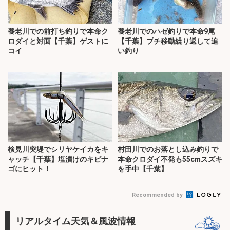
養老川での前打ち釣りで本命ク
養老川でのハゼ釣りで本命9尾
ロダイと対面【千葉】ゲストに
【千葉】プチ移動繰り返して追
コイ
い釣り
検見川突堤でシリヤケイカをキ
村田川でのお落とし込み釣りで
ャッチ【千葉】塩漬けのキビナ
本命クロダイ不発も55cmスズキ
ゴにヒット！
を手中【千葉】
Recommended by
リアルタイム天気＆風波情報