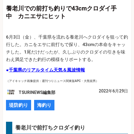
養老川での前打ち釣りで43cmクロダイ手
中 カニエサにヒット
6月3日（金）、千葉県を流れる養老川へクロダイを狙って釣
行した。カニをエサに前打ちで探り、43cmの本命をキャッ
チした。1尾だけだったが、久しぶりのクロダイの引きを味
わえ満足できた釣行の模様をリポートする。
●
千葉県のリアルタイム天気＆風波情報
（アイキャッチ画像提供：週刊つりニュース関東版APC・大熊規男）
2022年6月29日
TSURINEWS編集部
堤防釣り
海釣り
養老川で前打ちクロダイ釣り