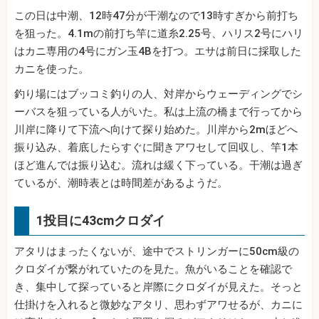
この日は中潮、12時47分が干潮なので13時すぎから前打ち
を狙った。4.1mの前打ち竿に道糸2.25号、ハリス2号にハリ
はカニ専用の4号にガン玉4Bを打つ。エサは前日に採取した
カニを使った。
釣り場にはブッコミ釣りの人、対岸からウェーディングでシ
ーバスを狙っている人がいた。私は上流の橋まで行ってから
川岸に降りて下流へ向けて探り始めた。川岸から2mほどへ
振り込み、着底したらすぐに聞きアワセして回収し、竿1本
ほど進んでは振り込む。流れは緩く下っている。干潮は過ぎ
ているが、潮時表とは時間差があるようだ。
1投目に43cmクロダイ
アタリはまったくないが、途中でストリンガーに50cm級の
クロダイが繋がれていたのを見た。魚がいることを確認で
き、集中して探っていると岸際にクロダイが見えた。そっと
仕掛けを入れると微妙なアタリ、思わずアワせるが、カニに