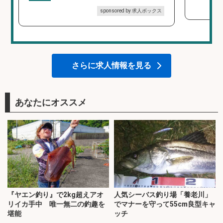
sponsored by 求人ボックス
さらに求人情報を見る
あなたにオススメ
『ヤエン釣り』で2kg超えアオ
人気シーバス釣り場「養老川」
リイカ手中 唯一無二の釣趣を
でマナーを守って55cm良型キャ
堪能
ッチ