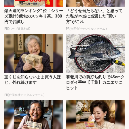
楽天週間ランキング1位！シリー
「どうせ当たらない」と思って
ズ累計3億包のスッキリ茶。380
た私が本当に当選した“買い
円でお試し
方”がこれ
PR(ハーブ健康本舗)
PR(合同会社デジタルファーム )
宝くじを知らないまま買う人ほ
養老川での前打ち釣りで45cmク
ど、外れ続けます
ロダイ手中【千葉】カニエサに
ヒット
PR(合同会社デジタルファーム)