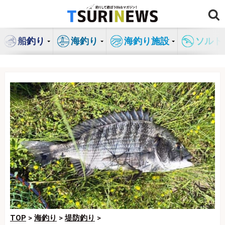
コ
ン
テ
船釣り
海釣り
海釣り施設
ソルト
ン
ツ
へ
ス
キ
ッ
プ
TOP
>
海釣り
>
堤防釣り
>