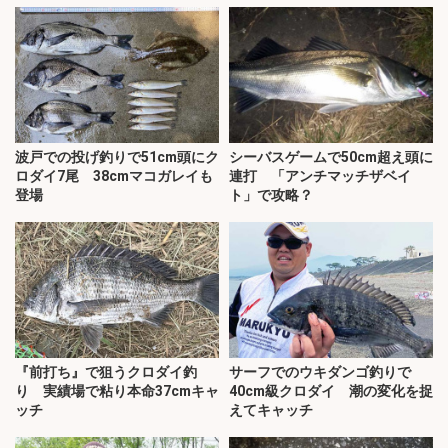
波戸での投げ釣りで51cm頭にク
シーバスゲームで50cm超え頭に
ロダイ7尾 38cmマコガレイも
連打 「アンチマッチザベイ
登場
ト」で攻略？
『前打ち』で狙うクロダイ釣
サーフでのウキダンゴ釣りで
り 実績場で粘り本命37cmキャ
40cm級クロダイ 潮の変化を捉
ッチ
えてキャッチ