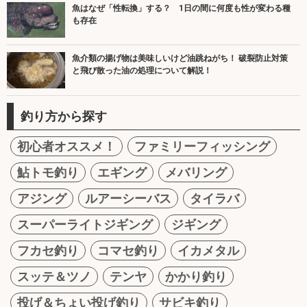
魚はなぜ「性転換」する？ 1日の間に何度も性が変わる種
も存在
魚介類の揚げ物は美味しいけど油跳ねがち！ 破裂防止対策
と飛び散った油の処理について解説！
釣り方から探す
初心者オススメ！
ファミリーフィッシング
鮎トモ釣り
エギング
メバリング
アジング
ルアーシーバス
タイラバ
スーパーライトジギング
ジギング
フカセ釣り
コマセ釣り
イカメタル
スッテ＆ツノ
テンヤ
かかり釣り
投げ＆ちょい投げ釣り
サビキ釣り