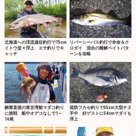
北海道への渓流遠征釣行で75cm
リバーシーバス釣行で本命＆ク
イトウ堂々浮上 エサ釣りでキ
ロダイ 混合の難解ベイトパタ
ャッチ
ーンを攻略
解禁直後の東京湾船マダコ釣り
堤防フカセ釣りで55cm大型チヌ
に挑戦 船中オデコなしで1～
手中 好ゲストに54cmマダイも
16尾
浮上