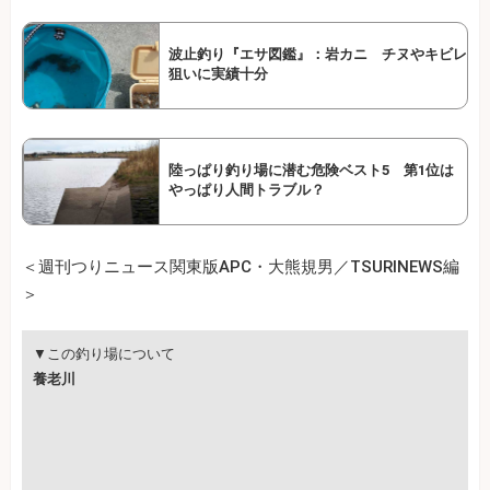
波止釣り『エサ図鑑』：岩カニ チヌやキビレ
狙いに実績十分
陸っぱり釣り場に潜む危険ベスト5 第1位は
やっぱり人間トラブル？
＜週刊つりニュース関東版APC・大熊規男／TSURINEWS編
＞
▼この釣り場について
養老川