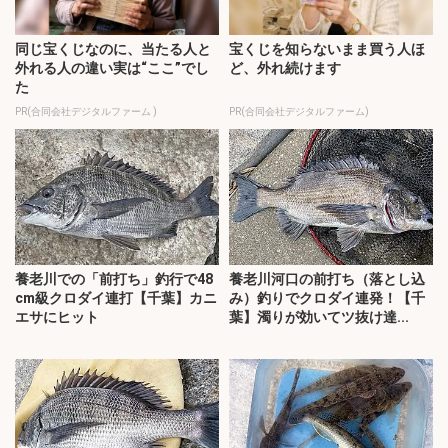
同じ宝くじなのに、当たる人と
宝くじを知らないまま買う人ほ
外れる人の違い実は“ここ”でし
ど、外れ続けます
た
PR(合同会社デジタルファーム )
PR(合同会社デジタルファーム)
養老川での「前打ち」釣行で48
養老川河口の前打ち（落とし込
cm級クロダイ連打【千葉】カニ
み）釣りでクロダイ連発！【千
エサにヒット
葉】濁りが効いてツ抜け達...