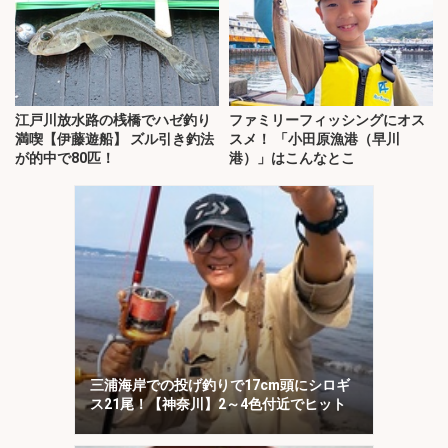
江戸川放水路の桟橋でハゼ釣り
ファミリーフィッシングにオス
満喫【伊藤遊船】 ズル引き釣法
スメ！ 「小田原漁港（早川
が的中で80匹！
港）」はこんなとこ
三浦海岸での投げ釣りで17cm頭にシロギ
ス21尾！【神奈川】2～4色付近でヒット