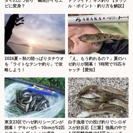
ダイのぶつ切り 磯魚がイセエ
トラライト」キス釣り 【タック
ビに変身？
ル・ポイント・釣り方を解説】
2026夏～秋の陸っぱりタチウオ
「え、もう釣れるの？」夏のハ
を「ライトなテンヤ釣り」で攻
ゼ釣りが開幕！ 1時間で15匹キ
略しよう！
ャッチ【愛知】
東京23区でハゼ釣りシーズンが
白子漁港での投げ釣りでシロギ
開幕！ デキハゼ5～10cmが52匹
スが好反応【三重】強風の中で