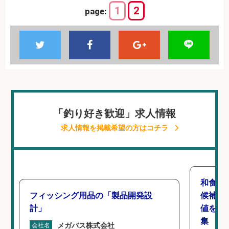
1
2
page:
「釣り好き歓迎」求人情報
求人情報を掲載希望の方はコチラ
和食,
フィッシング用品の「製品開発設
候補/
計」
値を上
集
メガバス株式会社
会社名