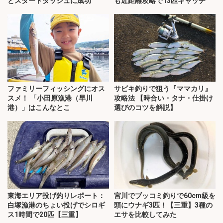
とスタートダッシュに成功
も近距離攻略で13匹キャッチ
ファミリーフィッシングにオス
サビキ釣りで狙う『ママカリ』
スメ！ 「小田原漁港（早川
攻略法 【時合い・タナ・仕掛け
港）」はこんなとこ
選びのコツを解説】
東海エリア投げ釣りレポート：
宮川でブッコミ釣りで60cm級を
白塚漁港のちょい投げでシロギ
頭にウナギ3匹！【三重】3種の
ス1時間で20匹【三重】
エサを比較してみた