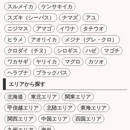
スルメイカ
ケンサキイカ
スズキ（シーバス）
ナマズ
アユ
ニジマス
アマゴ
イワナ
タチウオ
ヒラメ
アオリイカ
メジナ（グレ・クロ）
クロダイ（チヌ）
シロギス
ハゼ
マゴチ
ワカサギ
ヤリイカ
マグロ
カツオ
ヘラブナ
ブラックバス
エリアから探す
北海道
東北エリア
関東エリア
甲信越エリア
北陸エリア
東海エリア
関西エリア
中国エリア
四国エリア
九州エリア
海外