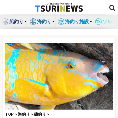
コ
ン
テ
船釣り
海釣り
海釣り施設
ソルト
ン
ツ
へ
ス
キ
ッ
プ
TOP
>
海釣り
>
磯釣り
>