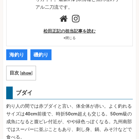
アル二刀流です。
松田正記の担当記事を読む
×
閉じる
海釣り
磯釣り
目次
[
show
]
ブダイ
釣り人の間では赤ブダイと言い、体全体が赤い。よく釣れる
サイズは40cm前後で、時折50cm超えも交じる。50cm級の
成魚になると腹ビレ付近が、やや緑色っぽくなる。九州南部
ではスーパーに並ぶこともあり、刺し身、鍋、みそ汁などで
食べる。