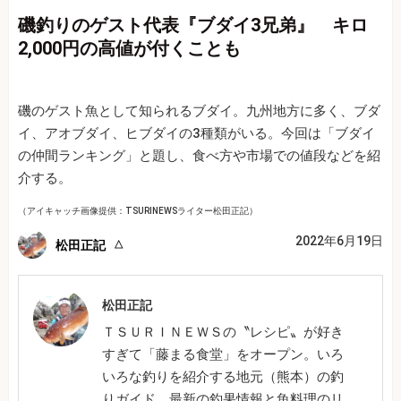
磯釣りのゲスト代表『ブダイ3兄弟』 キロ
2,000円の高値が付くことも
磯のゲスト魚として知られるブダイ。九州地方に多く、ブダ
イ、アオブダイ、ヒブダイの3種類がいる。今回は「ブダイ
の仲間ランキング」と題し、食べ方や市場での値段などを紹
介する。
（アイキャッチ画像提供：TSURINEWSライター松田正記）
2022年6月19日
松田正記
松田正記
ＴＳＵＲＩＮＥＷＳの〝レシピ〟が好き
すぎて「藤まる食堂」をオープン。いろ
いろな釣りを紹介する地元（熊本）の釣
りガイド。最新の釣果情報と魚料理のリ