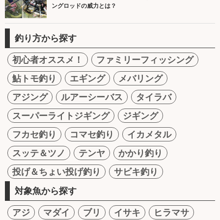
ングロッドの威力とは？
釣り方から探す
初心者オススメ！
ファミリーフィッシング
鮎トモ釣り
エギング
メバリング
アジング
ルアーシーバス
タイラバ
スーパーライトジギング
ジギング
フカセ釣り
コマセ釣り
イカメタル
スッテ＆ツノ
テンヤ
かかり釣り
投げ＆ちょい投げ釣り
サビキ釣り
対象魚から探す
アジ
マダイ
ブリ
イサキ
ヒラマサ