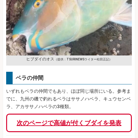
ヒブダイのオス
（提供：TSURINEWSライター松田正記）
ベラの仲間
いずれもベラの仲間でもあり、ほぼ同じ場所にいる。参考ま
でに、九州の磯で釣れるベラはササノハベラ、キュウセンベ
ラ、アカササノハベラの3種類。
次のページで高値が付くブダイを発表