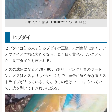
アオブダイ
（提供：TSURINEWSライター松田正記）
ヒブダイ
ヒブダイは知る人ぞ知るブダイの王様。九州南部に多く、ア
オブダイと同様に大きくなる。見た目が黄色っぽいことか
ら、黄ブダイとも言われる。
オスの成魚になると70～80cmあり、ピンクと青のツート
ン。メスはオスよりもやや小ぶりで、黄色に鮮やかな青のス
トライプが入っている。ちなみこの色はウロコに付いてい
て、皮を剥いでもきれいに残る。