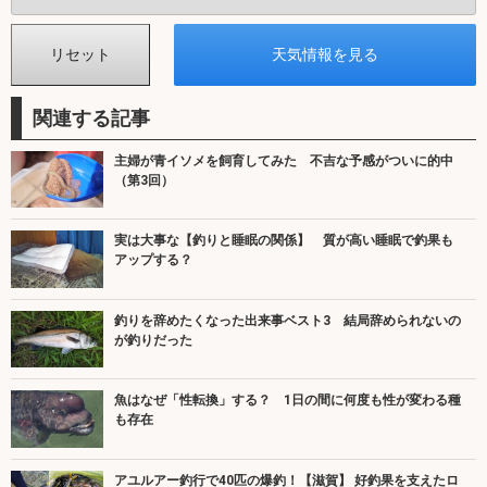
関連する記事
主婦が青イソメを飼育してみた 不吉な予感がついに的中
（第3回）
実は大事な【釣りと睡眠の関係】 質が高い睡眠で釣果も
アップする？
釣りを辞めたくなった出来事ベスト3 結局辞められないの
が釣りだった
魚はなぜ「性転換」する？ 1日の間に何度も性が変わる種
も存在
アユルアー釣行で40匹の爆釣！【滋賀】 好釣果を支えたロ