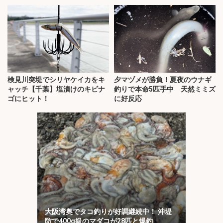
検見川突堤でシリヤケイカをキ
夕マヅメが勝負！夏夜のウナギ
ャッチ【千葉】塩漬けのキビナ
釣りで本命5匹手中 天然ミミズ
ゴにヒット！
に好反応
大阪湾奥でタコ釣りが好調継続中！ 沖堤
防で400g級のマダコが28匹と爆釣