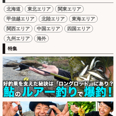
北海道
東北エリア
関東エリア
甲信越エリア
北陸エリア
東海エリア
関西エリア
中国エリア
四国エリア
九州エリア
海外
特集