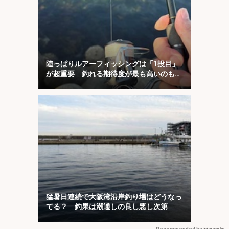
陸っぱりルアーフィッシングは「1投目」
が超重要 釣れる期待度が最も高いのも
「1投目」！
猛暑日連続で大阪湾沿岸釣り場はどうなっ
てる？ 釣果は潮通しの良し悪し次第