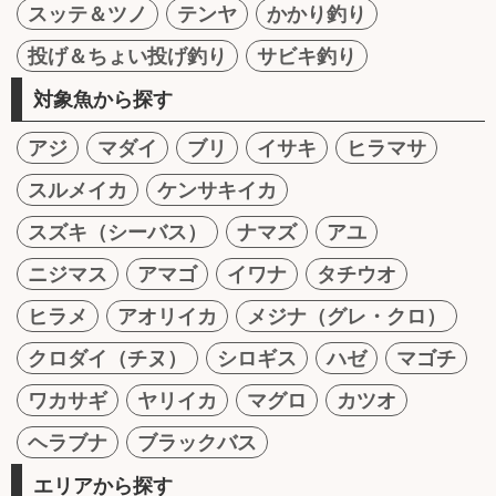
スッテ＆ツノ
テンヤ
かかり釣り
投げ＆ちょい投げ釣り
サビキ釣り
対象魚から探す
アジ
マダイ
ブリ
イサキ
ヒラマサ
スルメイカ
ケンサキイカ
スズキ（シーバス）
ナマズ
アユ
ニジマス
アマゴ
イワナ
タチウオ
ヒラメ
アオリイカ
メジナ（グレ・クロ）
クロダイ（チヌ）
シロギス
ハゼ
マゴチ
ワカサギ
ヤリイカ
マグロ
カツオ
ヘラブナ
ブラックバス
エリアから探す