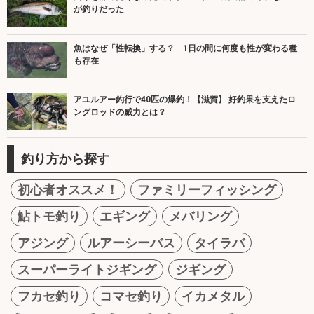
が釣りだった
魚はなぜ「性転換」する？ 1日の間に何度も性が変わる種
も存在
アユルアー釣行で40匹の爆釣！【滋賀】 好釣果を支えたロ
ングロッドの威力とは？
釣り方から探す
初心者オススメ！
ファミリーフィッシング
鮎トモ釣り
エギング
メバリング
アジング
ルアーシーバス
タイラバ
スーパーライトジギング
ジギング
フカセ釣り
コマセ釣り
イカメタル