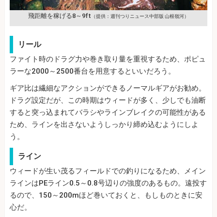
飛距離を稼げる8～9ft
（提供：週刊つりニュース中部版 山根嶺河）
リール
ファイト時のドラグ力や巻き取り量を重視するため、ポピュ
ラーな2000～2500番台を用意するといいだろう。
ギア比は繊細なアクションができるノーマルギアがお勧め。
ドラグ設定だが、この時期はウィードが多く、少しでも油断
すると突っ込まれてバラシやラインブレイクの可能性がある
ため、ラインを出さないようしっかり締め込むようにしよ
う。
ライン
ウィードが生い茂るフィールドでの釣りになるため、メイン
ラインはPEライン0.5～0.8号辺りの強度のあるもの。遠投す
るので、150～200mほど巻いておくと、もしものときに安
心だ。