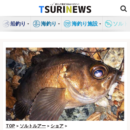
コ
ン
テ
船釣り
海釣り
海釣り施設
ソルト
ン
ツ
へ
ス
キ
ッ
プ
TOP
>
ソルトルアー
>
ショア
>