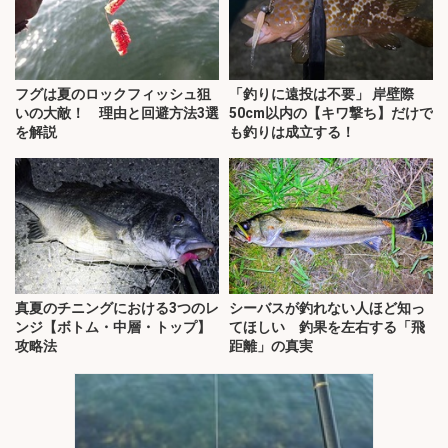
フグは夏のロックフィッシュ狙
「釣りに遠投は不要」 岸壁際
いの大敵！ 理由と回避方法3選
50cm以内の【キワ撃ち】だけで
を解説
も釣りは成立する！
真夏のチニングにおける3つのレ
シーバスが釣れない人ほど知っ
ンジ【ボトム・中層・トップ】
てほしい 釣果を左右する「飛
攻略法
距離」の真実