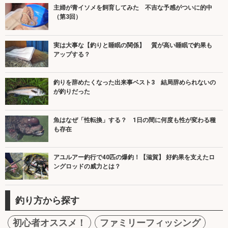
主婦が青イソメを飼育してみた 不吉な予感がついに的中
（第3回）
実は大事な【釣りと睡眠の関係】 質が高い睡眠で釣果も
アップする？
釣りを辞めたくなった出来事ベスト3 結局辞められないの
が釣りだった
魚はなぜ「性転換」する？ 1日の間に何度も性が変わる種
も存在
アユルアー釣行で40匹の爆釣！【滋賀】 好釣果を支えたロ
ングロッドの威力とは？
釣り方から探す
初心者オススメ！
ファミリーフィッシング