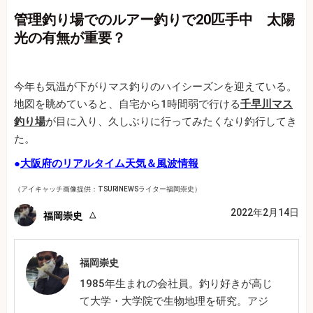
管理釣り場でのルアー釣りで20匹手中 太陽
光の有無が重要？
今年も気温が下がりマス釣りのハイシーズンを迎えている。
地図を眺めていると、自宅から1時間弱で行ける
千早川マス
釣り場
が目に入り、久しぶりに行ってみたくなり釣行してき
た。
●
大阪府のリアルタイム天気＆風波情報
（アイキャッチ画像提供：TSURINEWSライター福岡崇史）
2022年2月14日
福岡崇史
福岡崇史
1985年生まれの会社員。釣り好きが高じ
て大学・大学院で生物地理を研究。アジ