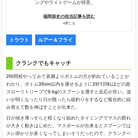
ングやライトゲームが得意。
福岡崇史の担当記事を読む
×
閉じる
トラウト
ルアー＆フライ
クランクでもキャッチ
2時間程やってみて表層よりボトムの方が釣れていることが
わかり、ボトム30cm以内を通せるように2秒1回転ほどの超
スローリトリーブで0.6gのスプーンを通すと反応が良い。追
いが弱くなったり日が陰ったら縦釣りをするなど複合的に組
み替えて数を伸ばすことが出来た。
日が傾き薄っすらと暗くなり始めたタイミングでマスの群れ
が大きく動きはじめた。マスボールが出来るとスプーンでは
スレ掛かりが多くなってしまいそうだったので、クランクベ