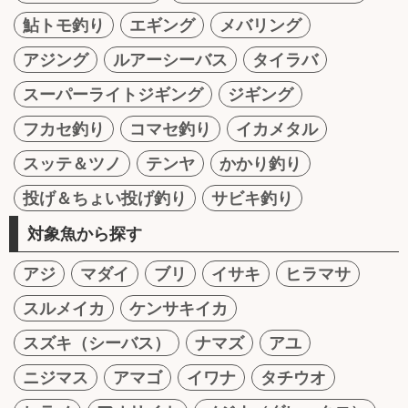
鮎トモ釣り
エギング
メバリング
アジング
ルアーシーバス
タイラバ
スーパーライトジギング
ジギング
フカセ釣り
コマセ釣り
イカメタル
スッテ＆ツノ
テンヤ
かかり釣り
投げ＆ちょい投げ釣り
サビキ釣り
対象魚から探す
アジ
マダイ
ブリ
イサキ
ヒラマサ
スルメイカ
ケンサキイカ
スズキ（シーバス）
ナマズ
アユ
ニジマス
アマゴ
イワナ
タチウオ