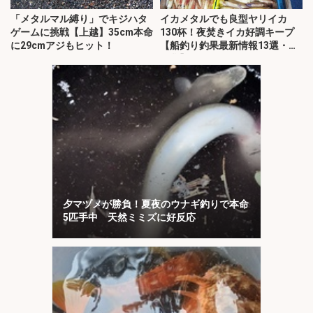
「メタルマル縛り」でキジハタ
イカメタルでも良型ヤリイカ
ゲームに挑戦【上越】35cm本命
130杯！夜焚きイカ好調キープ
に29cmアジもヒット！
【船釣り釣果最新情報13選・玄
界灘】
夕マヅメが勝負！夏夜のウナギ釣りで本命
5匹手中 天然ミミズに好反応