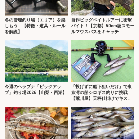
冬の管理釣り場（エリア）を楽
自作ビッグベイトルアーに衝撃
しもう 【特徴・道具・ルール
バイト！【京都】50cm級スモー
を解説】
ルマウスバスをキャッチ
今週のヘラブナ「ピックアッ
「投げずに船下狙いだけ」で東
プ」釣り場2026【山梨・西湖】
京湾の船シロギス釣りに挑戦
【荒川屋】天秤仕掛けでキス約
70匹！