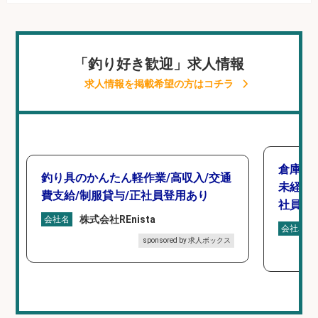
「釣り好き歓迎」求人情報
求人情報を掲載希望の方はコチラ
倉庫で
釣り具のかんたん軽作業/高収入/交通
未経験
費支給/制服貸与/正社員登用あり
社員登
株式会社REnista
会社名
会社名
sponsored by 求人ボックス