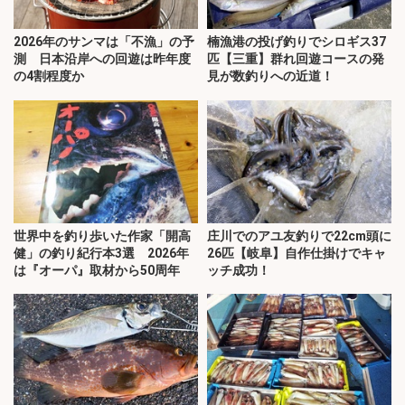
2026年のサンマは「不漁」の予
楠漁港の投げ釣りでシロギス37
測 日本沿岸への回遊は昨年度
匹【三重】群れ回遊コースの発
の4割程度か
見が数釣りへの近道！
世界中を釣り歩いた作家「開高
庄川でのアユ友釣りで22cm頭に
健」の釣り紀行本3選 2026年
26匹【岐阜】自作仕掛けでキャ
は『オーパ』取材から50周年
ッチ成功！