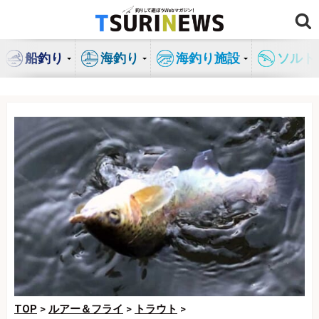
コ
ン
テ
船釣り
海釣り
海釣り施設
ソルト
ン
ツ
へ
ス
キ
ッ
プ
TOP
>
ルアー＆フライ
>
トラウト
>