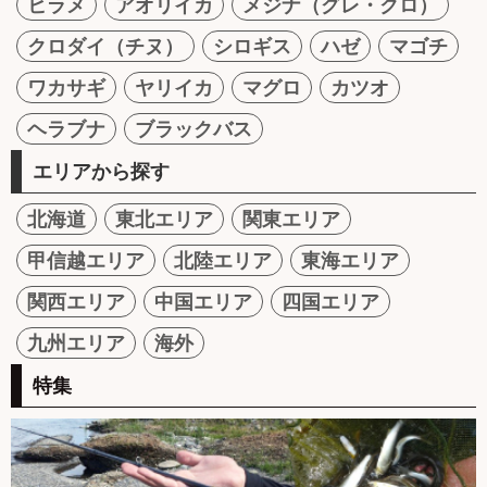
ヒラメ
アオリイカ
メジナ（グレ・クロ）
クロダイ（チヌ）
シロギス
ハゼ
マゴチ
ワカサギ
ヤリイカ
マグロ
カツオ
ヘラブナ
ブラックバス
エリアから探す
北海道
東北エリア
関東エリア
甲信越エリア
北陸エリア
東海エリア
関西エリア
中国エリア
四国エリア
九州エリア
海外
特集