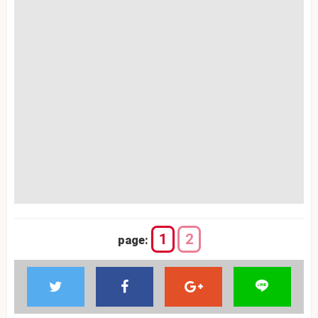
1
2
page: