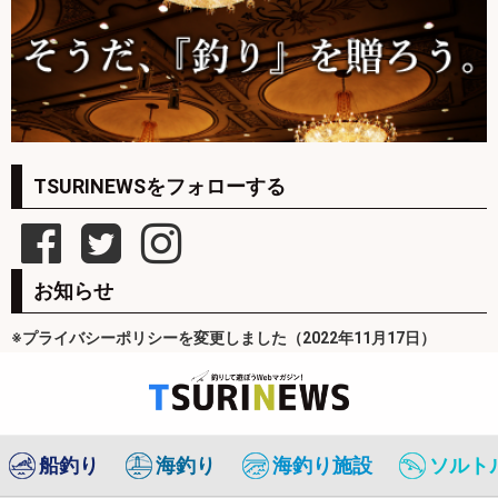
TSURINEWSをフォローする
お知らせ
※プライバシーポリシーを変更しました（2022年11月17日）
船釣り
海釣り
海釣り施設
ソルト