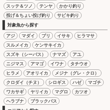
スッテ＆ツノ
テンヤ
かかり釣り
投げ＆ちょい投げ釣り
サビキ釣り
対象魚から探す
アジ
マダイ
ブリ
イサキ
ヒラマサ
スルメイカ
ケンサキイカ
スズキ（シーバス）
ナマズ
アユ
ニジマス
アマゴ
イワナ
タチウオ
ヒラメ
アオリイカ
メジナ（グレ・クロ）
クロダイ（チヌ）
シロギス
ハゼ
マゴチ
ワカサギ
ヤリイカ
マグロ
カツオ
ヘラブナ
ブラックバス