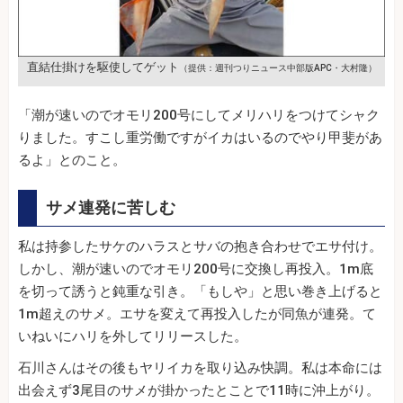
直結仕掛けを駆使してゲット
（提供：週刊つりニュース中部版APC・大村隆）
「潮が速いのでオモリ200号にしてメリハリをつけてシャク
りました。すこし重労働ですがイカはいるのでやり甲斐があ
るよ」とのこと。
サメ連発に苦しむ
私は持参したサケのハラスとサバの抱き合わせでエサ付け。
しかし、潮が速いのでオモリ200号に交換し再投入。1m底
を切って誘うと鈍重な引き。「もしや」と思い巻き上げると
1m超えのサメ。エサを変えて再投入したが同魚が連発。て
いねいにハリを外してリリースした。
石川さんはその後もヤリイカを取り込み快調。私は本命には
出会えず3尾目のサメが掛かったとことで11時に沖上がり。