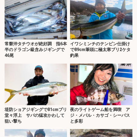
常磐沖タチウオが絶好調 指6本
イワシミンチのテンビン仕掛け
半のドラゴン級含みジギングで
で89cm筆頭に極太寒ブリ2ケタ
46尾
釣果
堤防ショアジギングで81cmブリ
夜のライトゲーム船を満喫 ア
堂々浮上 サバの猛攻かわして
ジ・メバル・カサゴ・シーバス
狙い撃ち
と多彩