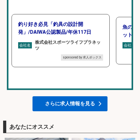
釣り好き必見「釣具の設計開
魚の「
発」/DAIWA公認製品/年休117日
ットを
株式会社スポーツライフプラネッ
会社名
会社名
ツ
sponsored by 求人ボックス
さらに求人情報を見る
あなたにオススメ