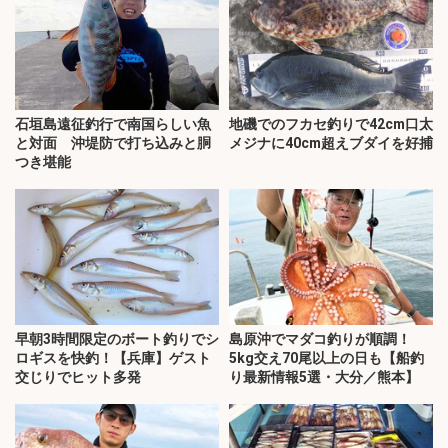
石垣島遠征釣行で南国らしい魚
地磯でのフカセ釣りで42cm口太
と対面 沖堤防で打ち込みと胴
メジナに40cm超えブダイを好捕
つき堪能
早朝3時間限定のボート釣りでシ
島原沖でマダコ釣りが順調！
ロギスを快釣！【兵庫】ゲスト
5kg交え70尾以上の日も【船釣
交じりでヒット多発
り最新情報5選・大分／熊本】