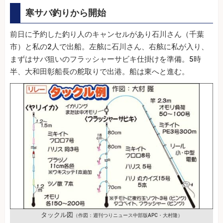
寒サバ釣りから開始
前日に予約した釣り人のキャンセルがあり石川さん（千葉
市）と私の2人で出船。左舷に石川さん、右舷に私が入り、
まずはサバ狙いのフラッシャーサビキ仕掛けを準備。5時
半、大和田彰船長の舵取りで出港。船は東へと進む。
タックル図
（作図：週刊つりニュース中部版APC・大村隆）