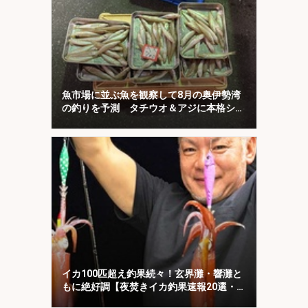
魚市場に並ぶ魚を観察して8月の奥伊勢湾
の釣りを予測 タチウオ＆アジに本格シー
ズン到来
イカ100匹超え釣果続々！玄界灘・響灘と
もに絶好調【夜焚きイカ釣果速報20選・福
岡】