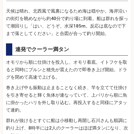
天候は晴れ、北西風で風裏になるため海は穏やか。海岸沿い
の街灯を眺めながら約40分で釣り場に到着。船は群れを探っ
て潮回りし「はい、どうぞ。水深185m。反応は底なので下
まで落としてください」と合図が合って釣り開始。
連発でクーラー満タン
オモリから順に仕掛けを投入し、オモリ着底。イトフケを取
ると同時にブルンと穂先が震えたので即巻き上げ開始。ドラ
グを閉めて高速で上げる。
巻き上げ中も振動は止まることなく続き、竿を立てて仕掛け
を引き寄せると輝く魚体が連なっていて、上バリから順に魚
に掛かったハリを外し取り込む。再投入すると同様にアタッ
て連釣。
群れが抜けるとすぐに船は小移動し再開し石川さんも順調に
釣り上げ、8時半には2人のクーラーはほぼ満タンになり、次