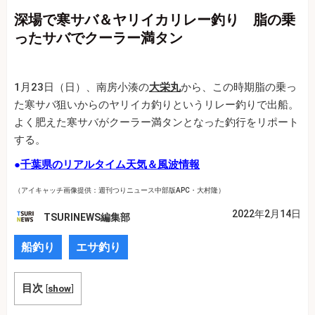
深場で寒サバ＆ヤリイカリレー釣り 脂の乗
ったサバでクーラー満タン
1月23日（日）、南房小湊の
大栄丸
から、この時期脂の乗っ
た寒サバ狙いからのヤリイカ釣りというリレー釣りで出船。
よく肥えた寒サバがクーラー満タンとなった釣行をリポート
する。
●
千葉県のリアルタイム天気＆風波情報
（アイキャッチ画像提供：週刊つりニュース中部版APC・大村隆）
2022年2月14日
TSURINEWS編集部
船釣り
エサ釣り
目次
[
show
]