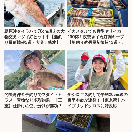
島原沖タイラバで70cm超えの大
イカメタルでも良型ヤリイカ
物交えマダイ好ヒット中【船釣
130杯！夜焚きイカ好調キープ
り最新情報5選・大分／熊本】
【船釣り釣果最新情報13選・玄
界灘】
的矢湾沖タテ釣りでマダイ・ヒ
船シロギス釣りで平均20cm級の
ラメ・青物など多彩釣果！【三
良型本命が連発！【東京湾】ハ
重】仕掛けの使い分けが奏功？
イブリッドクロスに好反応