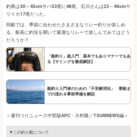
釣果は30～45cmサバ33尾に48尾。石川さんは22～40cmヤ
リイカ17尾だった。
同船では、季節に合わせたさまざまなリレー釣りが楽しめ
る。船長に釣況を聞いて最適なリレーで楽しんでみてはどう
だろうか？
「船釣り」超入門 基本でもありマナーでもあ
る【サミングを徹底解説】
船釣り入門者のための「不安解消法」 乗船ま
での流れ＆事前準備を解説
＜週刊つりニュース中部版APC・大村隆／TSURINEWS編＞
▼この釣り船について