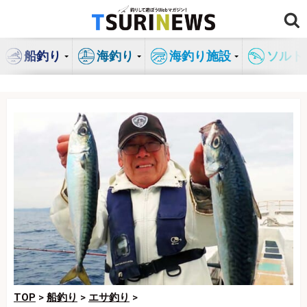
コ
ン
テ
船釣り
海釣り
海釣り施設
ソルト
ン
ツ
へ
ス
キ
ッ
プ
TOP
>
船釣り
>
エサ釣り
>