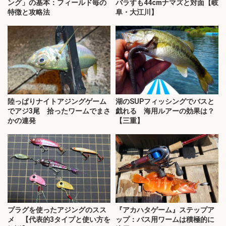
ング」の基本：フィールド毎の
バラすも44cmナマズと対面【岐
特徴と攻略法
阜・大江川】
陸っぱりナイトアジングゲーム
湖のSUPフィッシングでバスと
でアジ3尾 拾ったワームでまさ
戯れる 海用ルアーの効果は？
かの連発
【三重】
プラグを使ったアジングのスス
『アカハタゲーム』ステップア
メ 【代表的3タイプと使い方を
ップ：バス用ワームは積極的に