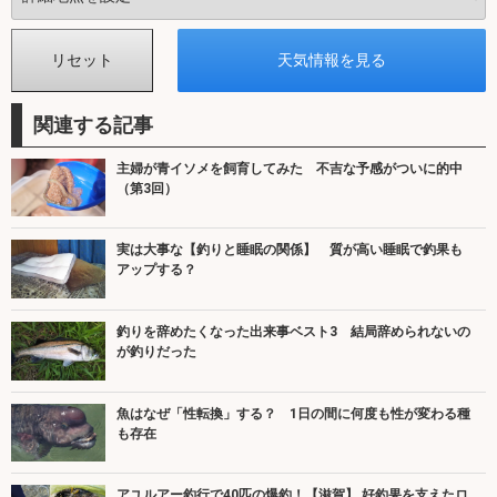
関連する記事
主婦が青イソメを飼育してみた 不吉な予感がついに的中
（第3回）
実は大事な【釣りと睡眠の関係】 質が高い睡眠で釣果も
アップする？
釣りを辞めたくなった出来事ベスト3 結局辞められないの
が釣りだった
魚はなぜ「性転換」する？ 1日の間に何度も性が変わる種
も存在
アユルアー釣行で40匹の爆釣！【滋賀】 好釣果を支えたロ