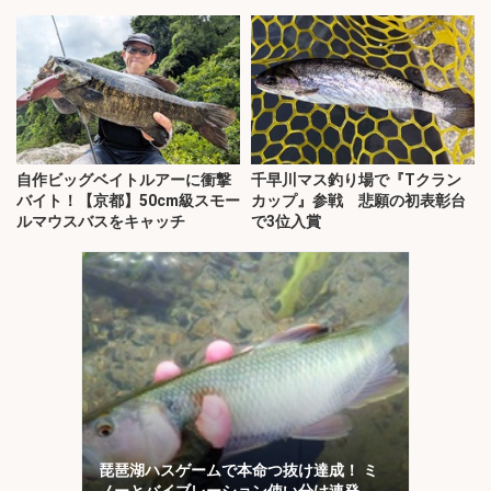
自作ビッグベイトルアーに衝撃
千早川マス釣り場で『Tクラン
バイト！【京都】50cm級スモー
カップ』参戦 悲願の初表彰台
ルマウスバスをキャッチ
で3位入賞
琵琶湖ハスゲームで本命つ抜け達成！ ミ
ノーとバイブレーション使い分け連発