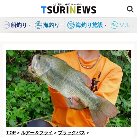
コ
ン
テ
船釣り
海釣り
海釣り施設
ソルト
ン
ツ
へ
ス
キ
ッ
プ
TOP
>
ルアー＆フライ
>
ブラックバス
>