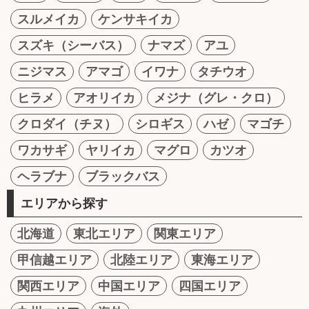
スルメイカ
ケンサキイカ
スズキ（シーバス）
ナマズ
アユ
ニジマス
アマゴ
イワナ
タチウオ
ヒラメ
アオリイカ
メジナ（グレ・クロ）
クロダイ（チヌ）
シロギス
ハゼ
マゴチ
ワカサギ
ヤリイカ
マグロ
カツオ
ヘラブナ
ブラックバス
エリアから探す
北海道
東北エリア
関東エリア
甲信越エリア
北陸エリア
東海エリア
関西エリア
中国エリア
四国エリア