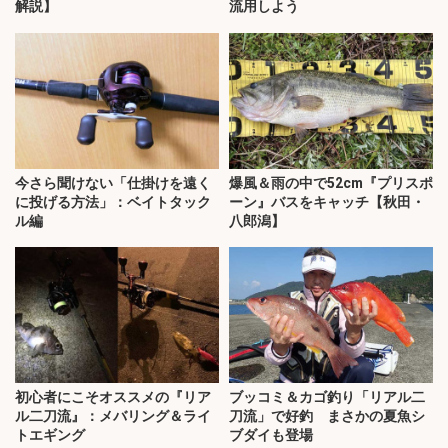
解説】
流用しよう
今さら聞けない「仕掛けを遠く
爆風＆雨の中で52cm『プリスポ
に投げる方法」：ベイトタック
ーン』バスをキャッチ【秋田・
ル編
八郎潟】
初心者にこそオススメの『リア
ブッコミ＆カゴ釣り「リアル二
ル二刀流』：メバリング＆ライ
刀流」で好釣 まさかの夏魚シ
トエギング
ブダイも登場