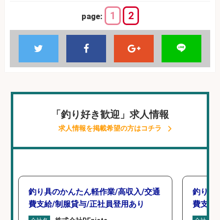
1
2
page:
「釣り好き歓迎」求人情報
求人情報を掲載希望の方はコチラ
釣り具のかんたん軽作業/高収入/交通
釣り具
費支給/制服貸与/正社員登用あり
費支給