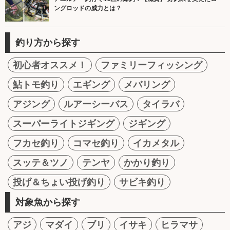
ングロッドの威力とは？
釣り方から探す
初心者オススメ！
ファミリーフィッシング
鮎トモ釣り
エギング
メバリング
アジング
ルアーシーバス
タイラバ
スーパーライトジギング
ジギング
フカセ釣り
コマセ釣り
イカメタル
スッテ＆ツノ
テンヤ
かかり釣り
投げ＆ちょい投げ釣り
サビキ釣り
対象魚から探す
アジ
マダイ
ブリ
イサキ
ヒラマサ