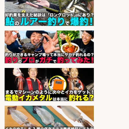
店長候補募集
魚と肴 いとおかし 魚と肴 いとお
会社名
かし
sponsored by 求人ボックス
魚の「バイヤー」貴方の目利きでヒ
ットを生む、裁量バイヤー募集
株式会社コムライン
会社名
sponsored by 求人ボックス
和食, 居酒屋/調理見習い・調理補助/
新鮮な魚料理×おでんの和食居酒屋
の若手スタッフ
サカナのハチベエ 矢場町店
会社名
sponsored by 求人ボックス