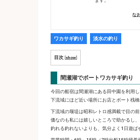
ます。
な
ワカサギ釣り
淡水の釣り
目次
[
show
]
間瀬湖でボートワカサギ釣り
今回の船宿は間瀬湖にある田中園を利用し
下流域にほど近い場所にお店とボート桟橋
下流域の堰堤は昭和レトロ感満載で目の前
価なのも私には嬉しいところで助かるし、
釣れる釣れないよりも、気分よく1日遊ば
営業時間：6時～15時（7時出船15時帰着