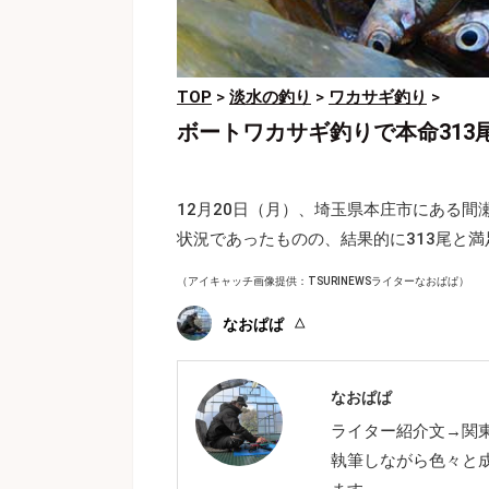
TOP
>
淡水の釣り
>
ワカサギ釣り
>
ボートワカサギ釣りで本命31
12月20日（月）、埼玉県本庄市にある
状況であったものの、結果的に313尾と
（アイキャッチ画像提供：TSURINEWSライターなおぱぱ）
なおぱぱ
なおぱぱ
ライター紹介文→関
執筆しながら色々と