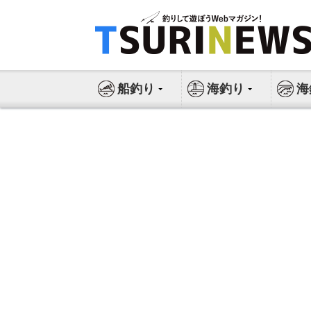
コ
ン
テ
ン
ツ
船釣り
海釣り
海
へ
ス
キ
ッ
プ