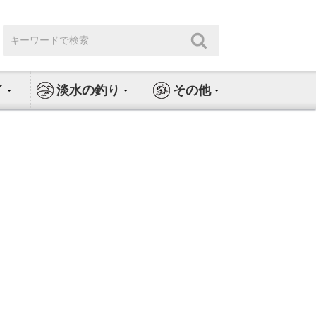
検
検
索:
索
イ
淡水の釣り
その他