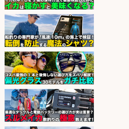
営業事務/釣り具メーカーでの営業
アシスタントのお仕事/残業なし/即
日勤務可/営業事務/軽作業
株式会社パソナ
会社名
sponsored by 求人ボックス
魚をさばける方必見「鮮魚部門スタ
ッフ」/3つの働き方が選べる
株式会社旬
会社名
sponsored by 求人ボックス
釣り具/評価・テスト・実験/釣り具
部品・工業用部品メーカー/Excel
株式会社スタッフサービス
会社名
sponsored by 求人ボックス