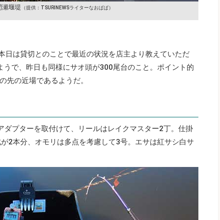
間瀬堰堤
（提供：TSURINEWSライターなおぱぱ）
、本日は貸切とのことで最近の状況を店主より教えていただ
るようで、昨日も同様にサオ頭が300尾台のこと。ポイント的
の先の近場であるようだ。
長アダプターを取付けて、リールはレイクマスター2丁。仕掛
成が2本分、オモリは多点を考慮して3号。エサは紅サシ白サ