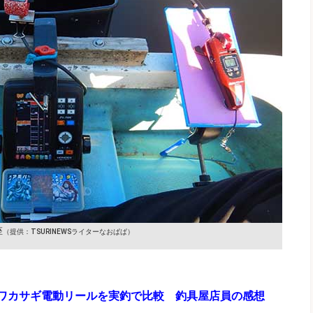
座
（提供：TSURINEWSライターなおぱぱ）
型ワカサギ電動リールを実釣で比較 釣具屋店員の感想