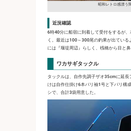
昭和レトロ感漂う
近況確認
6時40分に船宿に到着して受付をするが
く。最近は100～300尾の釣果が出てい
には『堰堤周辺』らしく、桟橋から目と鼻
ワカサギタックル
タックルは、自作先調子ザオ35cmに延
けは自作仕掛け6本バリ袖1号と下バリ構
シで、合計3袋用意した。