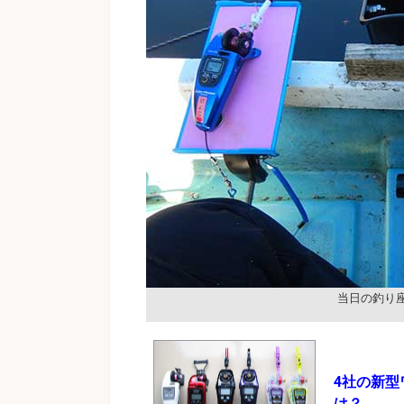
当日の釣り
4社の新
は？