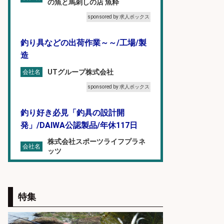
の魚と馬刺しの店 魚粋
sponsored by 求人ボックス
釣り具などの出荷作業～～/工場/製
造
UTグループ株式会社
会社名
sponsored by 求人ボックス
釣り好き必見「釣具の設計開
発」/DAIWA公認製品/年休117日
株式会社スポーツライフプラネ
会社名
ッツ
sponsored by 求人ボックス
和食, 日本料理・懐石料理/店長・店
特集
長候補/ライブ感が満載!魚の価値を
上げ、食とエンタメで地域を元気に!