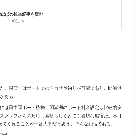
おぱぱの担当記事を読む
×
閉じる
た。同店ではボートでのワカサギ釣りが可能であり、間瀬湖
がある。
には田中園ボート桟橋。間瀬湖のボート料金設定も比較的安
スタッフさんの対応も素晴らしくとても親切な船宿だ。私は
せてくれることが一番大事だと思う。そんな船宿である。
厳守）