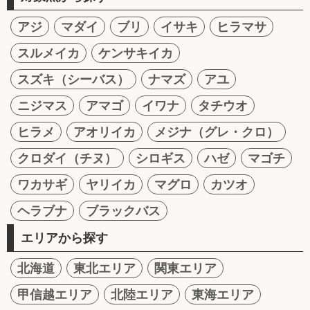
アジ
マダイ
ブリ
イサキ
ヒラマサ
スルメイカ
ケンサキイカ
スズキ（シーバス）
ナマズ
アユ
ニジマス
アマゴ
イワナ
タチウオ
ヒラメ
アオリイカ
メジナ（グレ・クロ）
クロダイ（チヌ）
シロギス
ハゼ
マゴチ
ワカサギ
ヤリイカ
マグロ
カツオ
ヘラブナ
ブラックバス
エリアから探す
北海道
東北エリア
関東エリア
甲信越エリア
北陸エリア
東海エリア