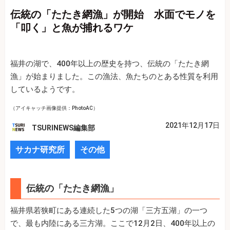
伝統の「たたき網漁」が開始 水面でモノを
「叩く」と魚が捕れるワケ
福井の湖で、400年以上の歴史を持つ、伝統の「たたき網
漁」が始まりました。この漁法、魚たちのとある性質を利用
しているようです。
（アイキャッチ画像提供：PhotoAC）
2021年12月17日
TSURINEWS編集部
サカナ研究所
その他
伝統の「たたき網漁」
福井県若狭町にある連続した5つの湖「三方五湖」の一つ
で、最も内陸にある三方湖。ここで12月2日、400年以上の