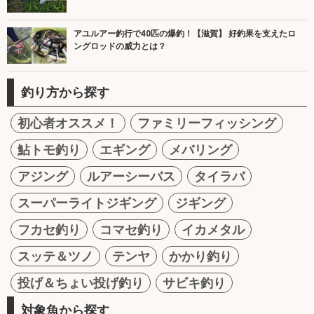
アユルアー釣行で40匹の爆釣！【滋賀】 好釣果を支えたロ
ングロッドの威力とは？
釣り方から探す
初心者オススメ！
ファミリーフィッシング
鮎トモ釣り
エギング
メバリング
アジング
ルアーシーバス
タイラバ
スーパーライトジギング
ジギング
フカセ釣り
コマセ釣り
イカメタル
スッテ＆ツノ
テンヤ
かかり釣り
投げ＆ちょい投げ釣り
サビキ釣り
対象魚から探す