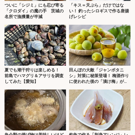
ついに「シジミ」にも忍び寄る
「キス＝天ぷら」だけではな
「クロダイ」の魔の手 茨城の
い！ 釣ったシロギスで作る唐揚
名所で漁獲量が半減
げレシピ
夏でも潮干狩りは楽しめる！
田んぼの大敵「ジャンボタニ
前島でハマグリ＆アサリを調査
シ」対策に秘策登場！ 梅酒作り
してみた【愛知】
に使われた後の「漬け梅」が効
く？
魚介類の揚げ物は美味しいけど
釣魚で作る「刺身アレンジ」レ