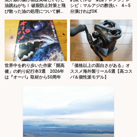
油跳ねがち！ 破裂防止対策と飛
シピ：マルアジの酢洗い 4～5
び散った油の処理について解
分漬ければOK
説！
世界中を釣り歩いた作家「開高
「価格以上の面白さがある」オ
健」の釣り紀行本3選 2026年
ススメ海外製リール5選【高コス
は『オーパ』取材から50周年
パ＆個性派モデル】