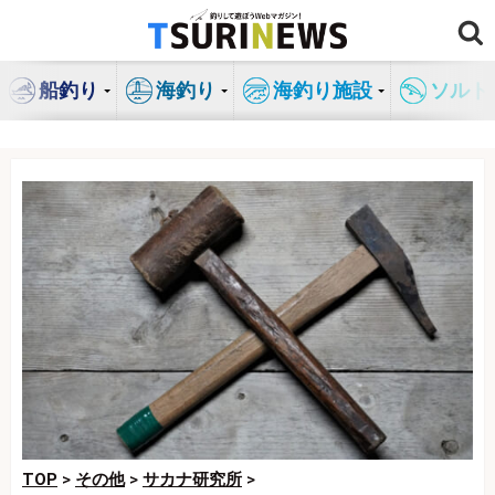
コ
ン
テ
船釣り
海釣り
海釣り施設
ソルト
ン
ツ
へ
ス
キ
ッ
プ
TOP
>
その他
>
サカナ研究所
>