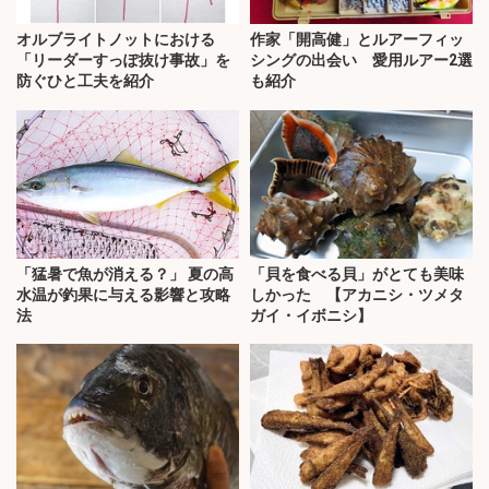
オルブライトノットにおける
作家「開高健」とルアーフィッ
「リーダーすっぽ抜け事故」を
シングの出会い 愛用ルアー2選
防ぐひと工夫を紹介
も紹介
「猛暑で魚が消える？」 夏の高
「貝を食べる貝」がとても美味
水温が釣果に与える影響と攻略
しかった 【アカニシ・ツメタ
法
ガイ・イボニシ】