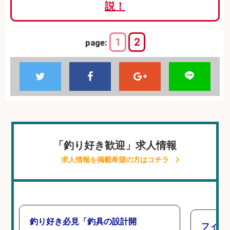
説！
1
2
page:
「釣り好き歓迎」求人情報
求人情報を掲載希望の方はコチラ
釣り好き必見「釣具の設計開
フィッ