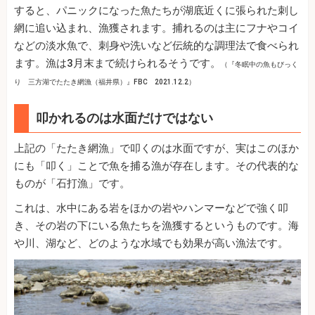
すると、パニックになった魚たちが湖底近くに張られた刺し
網に追い込まれ、漁獲されます。捕れるのは主にフナやコイ
などの淡水魚で、刺身や洗いなど伝統的な調理法で食べられ
ます。漁は3月末まで続けられるそうです。
（『冬眠中の魚もびっく
り 三方湖でたたき網漁（福井県）』FBC 2021.12.2）
叩かれるのは水面だけではない
上記の「たたき網漁」で叩くのは水面ですが、実はこのほか
にも「叩く」ことで魚を捕る漁が存在します。その代表的な
ものが「石打漁」です。
これは、水中にある岩をほかの岩やハンマーなどで強く叩
き、その岩の下にいる魚たちを漁獲するというものです。海
や川、湖など、どのような水域でも効果が高い漁法です。