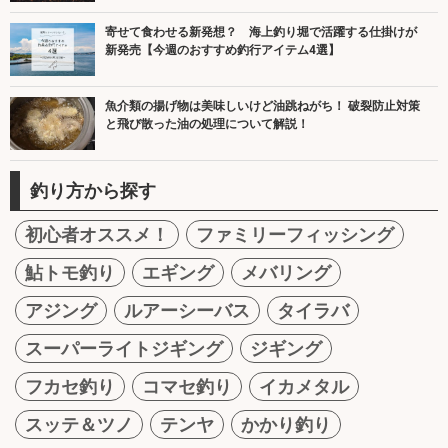
寄せて食わせる新発想？ 海上釣り堀で活躍する仕掛けが
新発売【今週のおすすめ釣行アイテム4選】
魚介類の揚げ物は美味しいけど油跳ねがち！ 破裂防止対策
と飛び散った油の処理について解説！
釣り方から探す
初心者オススメ！
ファミリーフィッシング
鮎トモ釣り
エギング
メバリング
アジング
ルアーシーバス
タイラバ
スーパーライトジギング
ジギング
フカセ釣り
コマセ釣り
イカメタル
スッテ＆ツノ
テンヤ
かかり釣り