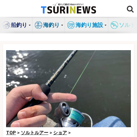
コ
ン
テ
船釣り
海釣り
海釣り施設
ソルト
ン
ツ
へ
ス
キ
ッ
プ
TOP
>
ソルトルアー
>
ショア
>