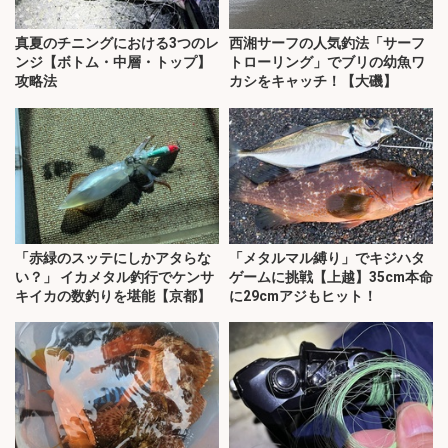
真夏のチニングにおける3つのレ
西湘サーフの人気釣法「サーフ
ンジ【ボトム・中層・トップ】
トローリング」でブリの幼魚ワ
攻略法
カシをキャッチ！【大磯】
「赤緑のスッテにしかアタらな
「メタルマル縛り」でキジハタ
い？」 イカメタル釣行でケンサ
ゲームに挑戦【上越】35cm本命
キイカの数釣りを堪能【京都】
に29cmアジもヒット！