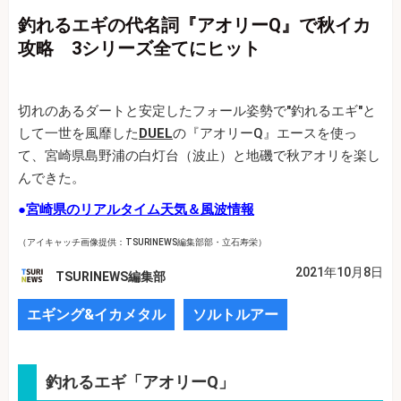
釣れるエギの代名詞『アオリーQ』で秋イカ
攻略 3シリーズ全てにヒット
切れのあるダートと安定したフォール姿勢で"釣れるエギ"と
して一世を風靡した
DUEL
の『アオリーQ』エースを使っ
て、宮崎県島野浦の白灯台（波止）と地磯で秋アオリを楽し
んできた。
●
宮崎県のリアルタイム天気＆風波情報
（アイキャッチ画像提供：TSURINEWS編集部部・立石寿栄）
2021年10月8日
TSURINEWS編集部
エギング&イカメタル
ソルトルアー
釣れるエギ「アオリーQ」