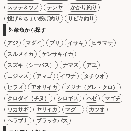
スッテ＆ツノ
テンヤ
かかり釣り
投げ＆ちょい投げ釣り
サビキ釣り
対象魚から探す
アジ
マダイ
ブリ
イサキ
ヒラマサ
スルメイカ
ケンサキイカ
スズキ（シーバス）
ナマズ
アユ
ニジマス
アマゴ
イワナ
タチウオ
ヒラメ
アオリイカ
メジナ（グレ・クロ）
クロダイ（チヌ）
シロギス
ハゼ
マゴチ
ワカサギ
ヤリイカ
マグロ
カツオ
ヘラブナ
ブラックバス