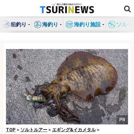
コ
ン
テ
船釣り
海釣り
海釣り施設
ソルト
ン
ツ
へ
ス
キ
ッ
プ
PR
TOP
>
ソルトルアー
>
エギング&イカメタル
>