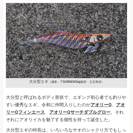
大分型エギ
（撮影：TSURINEWS編集部・立石寿栄）
大分型と呼ばれるボディ形状で、エギング初心者でも釣りや
すい優秀なエギ。令和に仲間入りしたのが
アオリーQ
、
アオ
リーQフィンエース
、
アオリーQサーチダブルグロー
。それ
ぞれにアオリイカを魅了する個性を持って誕生した。
大分型エギの特長は、いろいろなサオのシャクり方でもしっ