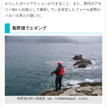
かりしたダートアクションができること。また、歴代のアオ
リーQから伝統として継承している安定したフォール姿勢が
パタパタ系との違いだ。
島野浦でエギング
島野浦の釣り場風景
（撮影：TSURINEWS編集部・立石寿栄）