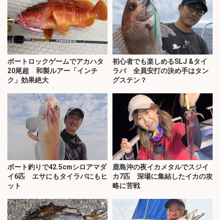
ボートロックゲームでアカハタ
初心者でも楽しめるSLJ &タイ
20尾超 和製ルアー「インチ
ラバ 全員安打の決め手はタン
ク」効果絶大
グステン？
ボート釣りで42.5cmシロアマダ
鹿島沖の夜イカメタルでスジイ
イ6匹 エサにもタイラバにもヒ
カ7匹 深場に集結したイカの攻
ット
略に苦戦