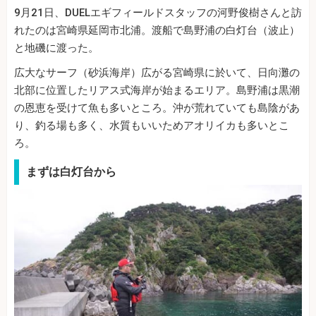
9月21日、DUELエギフィールドスタッフの河野俊樹さんと訪
れたのは宮崎県延岡市北浦。渡船で島野浦の白灯台（波止）
と地磯に渡った。
広大なサーフ（砂浜海岸）広がる宮崎県に於いて、日向灘の
北部に位置したリアス式海岸が始まるエリア。島野浦は黒潮
の恩恵を受けて魚も多いところ。沖が荒れていても島陰があ
り、釣る場も多く、水質もいいためアオリイカも多いとこ
ろ。
まずは白灯台から