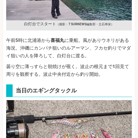
白灯台でスタート
（撮影：TSURINEWS編集部・立石寿栄）
午前5時に北浦港から
喜福丸
に乗船。風がありウネリがある
海況。沖磯にカンパチ狙いのルアーマン、フカセ釣りでマダ
イ狙いの人を降ろして、白灯台に渡る。
曇り空に薄っすらと朝焼けが覗く。波止の根元まで1回見て
周りを観察する。波止中央付近から釣り開始。
当日のエギングタックル