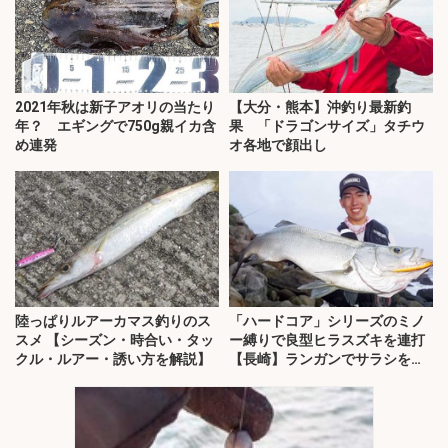
2021年秋は新子アオリの当たり
【大分・熊本】沖釣り最新釣
年？ エギングで750g親イカ含
果 「ドラゴンサイズ」タチウ
め連発
オ各地で顔出し
陸っぱりルアーカマス釣りのス
「ハードコア」シリーズのミノ
スメ 【シーズン・時合い・タッ
ー縛りで良型ヒラスズキを連打
クル・ルアー・誘い方を解説】
【長崎】ランガンでサラシを攻
略！