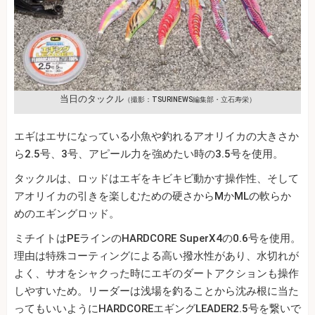
当日のタックル
（撮影：TSURINEWS編集部・立石寿栄）
エギはエサになっている小魚や釣れるアオリイカの大きさか
ら2.5号、3号、アピール力を強めたい時の3.5号を使用。
タックルは、ロッドはエギをキビキビ動かす操作性、そして
アオリイカの引きを楽しむための硬さからMかMLの軟らか
めのエギングロッド。
ミチイトはPEラインのHARDCORE SuperX4の0.6号を使用。
理由は特殊コーティングによる高い撥水性があり、水切れが
よく、サオをシャクった時にエギのダートアクションも操作
しやすいため。リーダーは浅場を釣ることから沈み根に当た
ってもいいようにHARDCOREエギングLEADER2.5号を繋いで