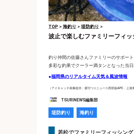
TOP
>
海釣り
>
堤防釣り
>
波止で楽しむファミリーフィッ
釣り仲間の佐藤さんファミリーのサポート
多彩な釣果でクーラー満タンとなった当日
●
福岡県のリアルタイム天気＆風波情報
（アイキャッチ画像提供：週刊つりニュース西部版APC・上瀧
TSURINEWS編集部
堤防釣り
海釣り
若松でファミリーフィッシング