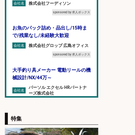
株式会社フーディソン
会社名
sponsored by 求人ボックス
お魚のパック詰め・品出し/15時ま
で/残業なし/未経験大歓迎
株式会社グロップ 広島オフィス
会社名
sponsored by 求人ボックス
大手釣り具メーカー 電動リールの機
械設計/NX/44万～
パーソル エクセル HRパートナ
会社名
ーズ株式会社
sponsored by 求人ボックス
レジカウンター/夕方勤務で時給UP
特集
お釣りの計算不要の簡単レジ1日2時
間