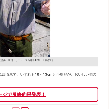
（提供：週刊つりニュース西部版APC・上瀧勇哲）
計5尾で、いずれも10～13cmと小型だが、おいしい旬の
ージで最終釣果発表！