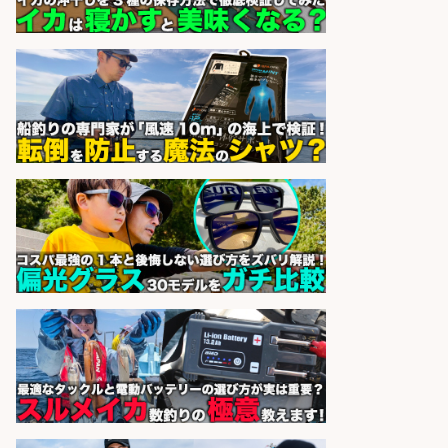
お釣りの計算不要の簡単レジ1日2時
間
オーケー株式会社
会社名
sponsored by 求人ボックス
レジカウンター/お釣りの計算不要
の簡単レジ 未経験も安心の研修あり
1日2h
オーケー株式会社
会社名
sponsored by 求人ボックス
レジカウンター/夕方勤務で時給UP
お釣りの計算不要の簡単レジ1日2時
間
オーケー株式会社
会社名
sponsored by 求人ボックス