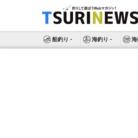
コ
ン
テ
ン
ツ
船釣り
海釣り
海
へ
ス
キ
ッ
プ