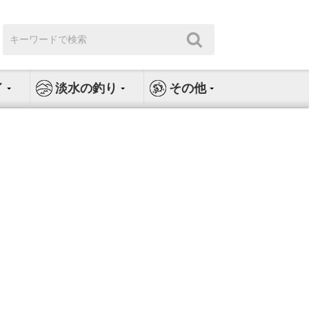
検
検
索:
索
イ
淡水の釣り
その他