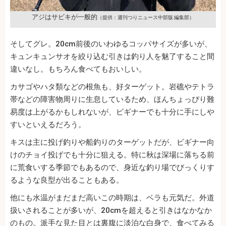
アジはサビキが一般的
（提供：週刊つりニュース中部版 編集部）
そしてグレ。20cm前後のいわゆるコッパサイズが多いが、
キュンキュンサオを絞り込む引きは釣り人を魅了すること間
違いなし。もちろん食べてもおいしい。
カサゴやハタ類などの根魚も、好ターゲット。岩礁やテトラ
帯などの障害物周りに生息しているため、ほんちょっぴり難
易度は上がるかもしれないが、ビギナーでも十分に手にしや
すいといえるだろう。
キスは主に投げ釣りや船釣りのターゲットだが、ビギナー向
けのチョイ投げでも十分に狙える。特に秋は深場に落ちる前
に荒食いする季節でもあるので、身近な釣り場でびっくりす
るような良型が出ることもある。
他にも水温がまだまだ高いこの時期は、ベラも元気だ。外道
扱いされることが多いが、20cmを超えると引きはなかなか
のもの。派手な見た目とは裏腹に淡泊な白身で、食べてみる