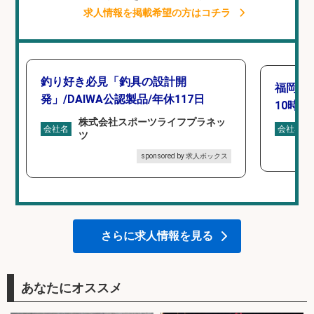
求人情報を掲載希望の方はコチラ
釣り好き必見「釣具の設計開
福岡「
発」/DAIWA公認製品/年休117日
10時間
株式会社スポーツライフプラネッ
会社名
会社名
ツ
sponsored by 求人ボックス
さらに求人情報を見る
あなたにオススメ