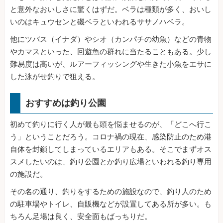
と意外なおいしさに驚くはずだ。ベラは種類が多く、おいし
いのはキュウセンと磯ベラといわれるササノハベラ。
他にツバス（イナダ）やシオ（カンパチの幼魚）などの青物
やカマスといった、回遊魚の群れに当たることもある。少し
難易度は高いが、ルアーフィッシングや生きた小魚をエサに
した泳がせ釣りで狙える。
おすすめは釣り公園
初めて釣りに行く人が最も頭を悩ませるのが、「どこへ行こ
う」ということだろう。コロナ禍の現在、感染防止のため港
自体を封鎖してしまっているエリアもある。そこでまずオス
スメしたいのは、釣り公園とか釣り広場といわれる釣り専用
の施設だ。
その名の通り、釣りをするための施設なので、釣り人のため
の駐車場やトイレ、自販機などが設置してある所が多い。も
ちろん足場は良く、安全面もばっちりだ。