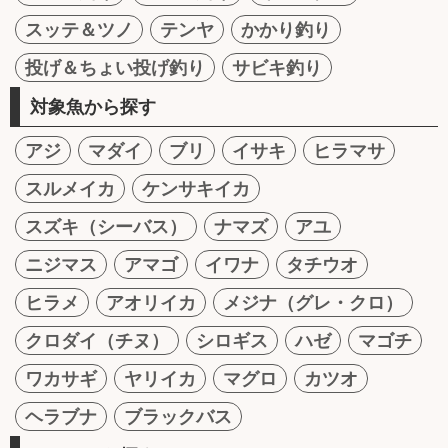
スッテ＆ツノ
テンヤ
かかり釣り
投げ＆ちょい投げ釣り
サビキ釣り
対象魚から探す
アジ
マダイ
ブリ
イサキ
ヒラマサ
スルメイカ
ケンサキイカ
スズキ（シーバス）
ナマズ
アユ
ニジマス
アマゴ
イワナ
タチウオ
ヒラメ
アオリイカ
メジナ（グレ・クロ）
クロダイ（チヌ）
シロギス
ハゼ
マゴチ
ワカサギ
ヤリイカ
マグロ
カツオ
ヘラブナ
ブラックバス