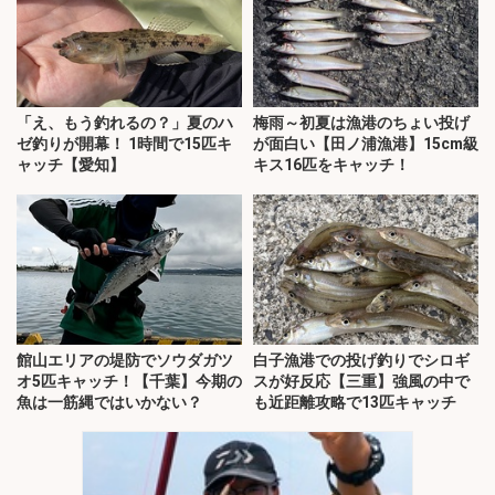
「え、もう釣れるの？」夏のハ
梅雨～初夏は漁港のちょい投げ
ゼ釣りが開幕！ 1時間で15匹キ
が面白い【田ノ浦漁港】15cm級
ャッチ【愛知】
キス16匹をキャッチ！
館山エリアの堤防でソウダガツ
白子漁港での投げ釣りでシロギ
オ5匹キャッチ！【千葉】今期の
スが好反応【三重】強風の中で
魚は一筋縄ではいかない？
も近距離攻略で13匹キャッチ