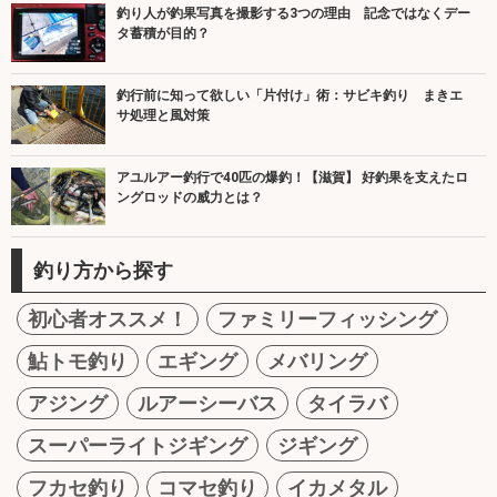
釣り人が釣果写真を撮影する3つの理由 記念ではなくデー
タ蓄積が目的？
釣行前に知って欲しい「片付け」術：サビキ釣り まきエ
サ処理と風対策
アユルアー釣行で40匹の爆釣！【滋賀】 好釣果を支えたロ
ングロッドの威力とは？
釣り方から探す
初心者オススメ！
ファミリーフィッシング
鮎トモ釣り
エギング
メバリング
アジング
ルアーシーバス
タイラバ
スーパーライトジギング
ジギング
フカセ釣り
コマセ釣り
イカメタル