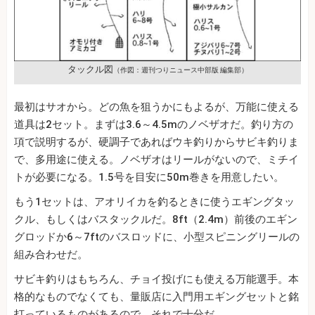
タックル図
（作図：週刊つりニュース中部版 編集部）
最初はサオから。どの魚を狙うかにもよるが、万能に使える
道具は2セット。まずは3.6～4.5mのノベザオだ。釣り方の
項で説明するが、硬調子であればウキ釣りからサビキ釣りま
で、多用途に使える。ノベザオはリールがないので、ミチイ
トが必要になる。1.5号を目安に50m巻きを用意したい。
もう1セットは、アオリイカを釣るときに使うエギングタッ
クル、もしくはバスタックルだ。8ft（2.4m）前後のエギン
グロッドか6～7ftのバスロッドに、小型スピニングリールの
組み合わせだ。
サビキ釣りはもちろん、チョイ投げにも使える万能選手。本
格的なものでなくても、量販店に入門用エギングセットと銘
打っているものがあるので、それで十分だ。