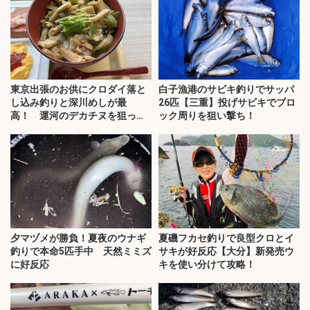
東京出張のお供にクロダイ落と
白子漁港のサビキ釣りでサッパ
し込み釣りと深川めしが最
26匹【三重】投げサビキでブロ
高！ 運河のデカチヌを狙って
ック周りを狙い撃ち！
みた
夕マヅメが勝負！夏夜のウナギ
夏磯フカセ釣りで良型クロとイ
釣りで本命5匹手中 天然ミミズ
サキが好反応【大分】新発売ウ
に好反応
キを使い分けて攻略！