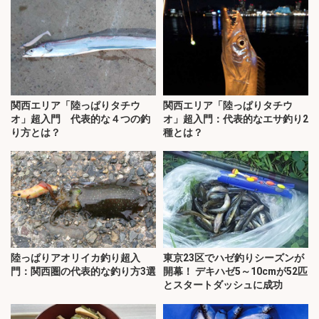
関西エリア「陸っぱりタチウ
関西エリア「陸っぱりタチウ
オ」超入門 代表的な４つの釣
オ」超入門：代表的なエサ釣り2
り方とは？
種とは？
陸っぱりアオリイカ釣り超入
東京23区でハゼ釣りシーズンが
門：関西圏の代表的な釣り方3選
開幕！ デキハゼ5～10cmが52匹
とスタートダッシュに成功