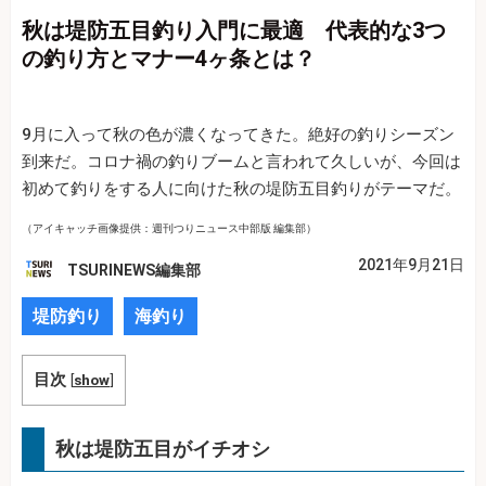
秋は堤防五目釣り入門に最適 代表的な3つ
の釣り方とマナー4ヶ条とは？
9月に入って秋の色が濃くなってきた。絶好の釣りシーズン
到来だ。コロナ禍の釣りブームと言われて久しいが、今回は
初めて釣りをする人に向けた秋の堤防五目釣りがテーマだ。
（アイキャッチ画像提供：週刊つりニュース中部版 編集部）
2021年9月21日
TSURINEWS編集部
堤防釣り
海釣り
目次
[
show
]
秋は堤防五目がイチオシ