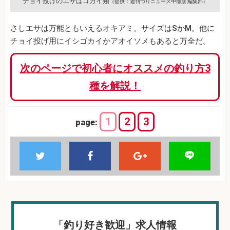
チョイ投げのエサはゴカイ類
（提供：週刊つりニュース中部版 編集部）
さしエサは万能ともいえるオキアミ。サイズはSかM。他に
チョイ投げ用にイシゴカイかアオイソメもあると万全だ。
次のページで初心者にオススメの釣り方3
種を解説！
1
2
3
page:
「釣り好き歓迎」求人情報