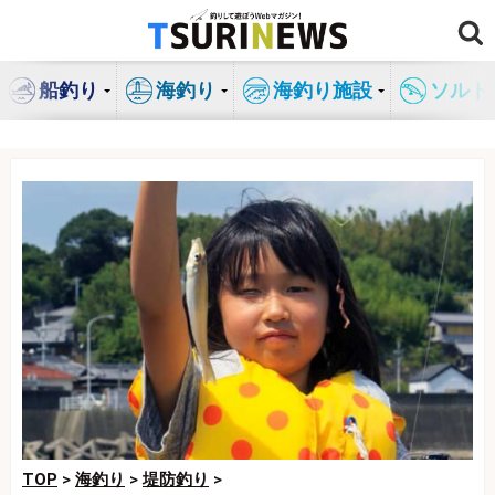
コ
ン
テ
船釣り
海釣り
海釣り施設
ソルト
ン
ツ
へ
ス
キ
ッ
プ
TOP
>
海釣り
>
堤防釣り
>