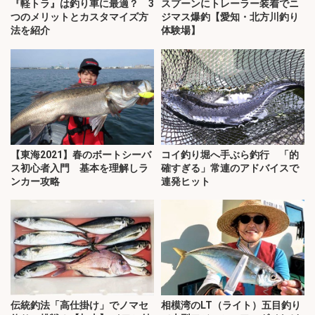
『軽トラ』は釣り車に最適？ 3
スプーンにトレーラー装着でニ
つのメリットとカスタマイズ方
ジマス爆釣【愛知・北方川釣り
法を紹介
体験場】
【東海2021】春のボートシーバ
コイ釣り堀へ手ぶら釣行 「的
ス初心者入門 基本を理解しラ
確すぎる」常連のアドバイスで
ンカー攻略
連発ヒット
伝統釣法「高仕掛け」でノマセ
相模湾のLT（ライト）五目釣り