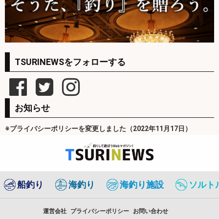
TSURINEWSをフォローする
お知らせ
※プライバシーポリシーを変更しました（2022年11月17日）
船釣り
海釣り
海釣り施設
ソルト
運営会社
プライバシーポリシー
お問い合わせ