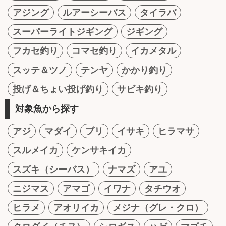
アジング
ルアーシーバス
タイラバ
スーパーライトジギング
ジギング
フカセ釣り
コマセ釣り
イカメタル
スッテ＆ツノ
テンヤ
かかり釣り
投げ＆ちょい投げ釣り
サビキ釣り
対象魚から探す
アジ
マダイ
ブリ
イサキ
ヒラマサ
スルメイカ
ケンサキイカ
スズキ（シーバス）
ナマズ
アユ
ニジマス
アマゴ
イワナ
タチウオ
ヒラメ
アオリイカ
メジナ（グレ・クロ）