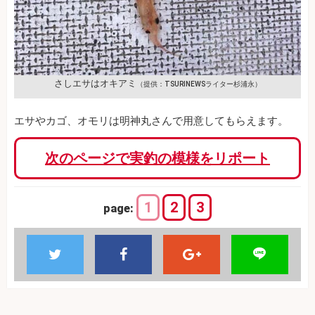
さしエサはオキアミ
（提供：TSURINEWSライター杉浦永）
エサやカゴ、オモリは明神丸さんで用意してもらえます。
次のページで実釣の模様をリポート
1
2
3
page: