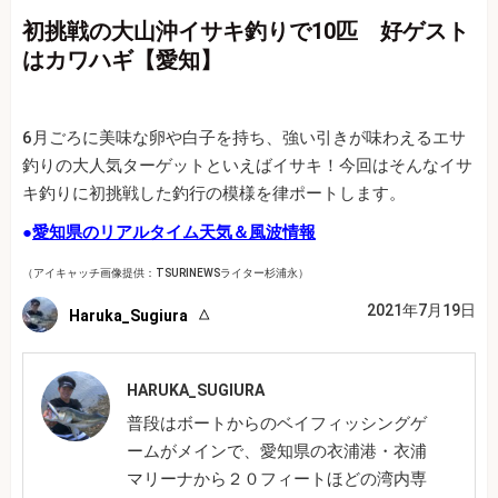
初挑戦の大山沖イサキ釣りで10匹 好ゲスト
はカワハギ【愛知】
6月ごろに美味な卵や白子を持ち、強い引きが味わえるエサ
釣りの大人気ターゲットといえばイサキ！今回はそんなイサ
キ釣りに初挑戦した釣行の模様を律ポートします。
●
愛知県のリアルタイム天気＆風波情報
（アイキャッチ画像提供：TSURINEWSライター杉浦永）
2021年7月19日
Haruka_Sugiura
HARUKA_SUGIURA
普段はボートからのベイフィッシングゲ
ームがメインで、愛知県の衣浦港・衣浦
マリーナから２０フィートほどの湾内専