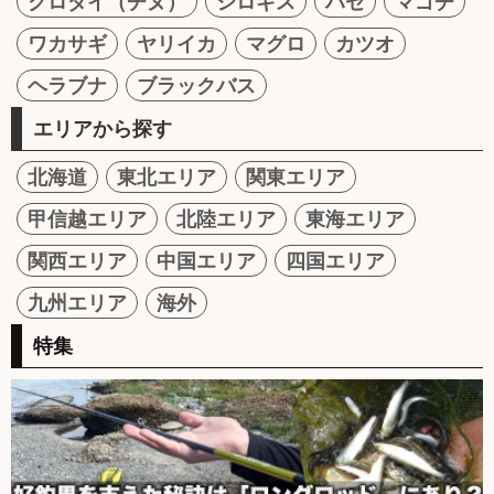
クロダイ（チヌ）
シロギス
ハゼ
マゴチ
ワカサギ
ヤリイカ
マグロ
カツオ
ヘラブナ
ブラックバス
エリアから探す
北海道
東北エリア
関東エリア
甲信越エリア
北陸エリア
東海エリア
関西エリア
中国エリア
四国エリア
九州エリア
海外
特集