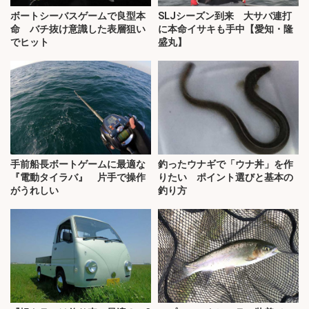
ボートシーバスゲームで良型本
SLJシーズン到来 大サバ連打
命 バチ抜け意識した表層狙い
に本命イサキも手中【愛知・隆
でヒット
盛丸】
手前船長ボートゲームに最適な
釣ったウナギで「ウナ丼」を作
『電動タイラバ』 片手で操作
りたい ポイント選びと基本の
がうれしい
釣り方