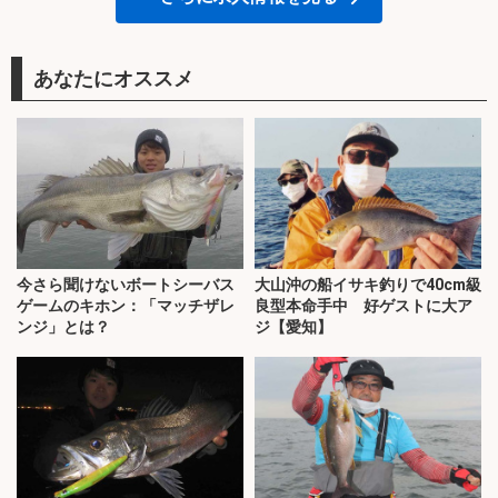
あなたにオススメ
今さら聞けないボートシーバス
大山沖の船イサキ釣りで40cm級
ゲームのキホン：「マッチザレ
良型本命手中 好ゲストに大ア
ンジ」とは？
ジ【愛知】