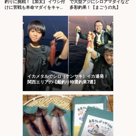
釣りに挑戦！【加太】 イワシ付
で大型アジにシロアマダイなど
けに苦戦も本命マダイをキャッ
多彩釣果！【まごうの丸】
チ！
イカメタルでシロ（ケンサキ）イカ連発！
関西エリアの【船釣り特選釣果7選】