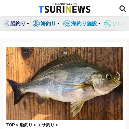
コ
ン
テ
船釣り
海釣り
海釣り施設
ソルト
ン
ツ
へ
ス
キ
ッ
プ
TOP
>
船釣り
>
エサ釣り
>