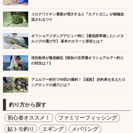
コロナワクチン需要が増大すると『カブトガニ』が積極放
流されるワケ
オフショアジギングデビュー時に【最低限準備したいメタ
ルジグの選び方】 基本のカラーと形状とは？
現役船長が徹底解説【晩秋の玄界灘オフショアルアー釣り
の状況は？】
アユルアー釣行で40匹の爆釣！【滋賀】 好釣果を支えたロ
ングロッドの威力とは？
釣り方から探す
初心者オススメ！
ファミリーフィッシング
鮎トモ釣り
エギング
メバリング