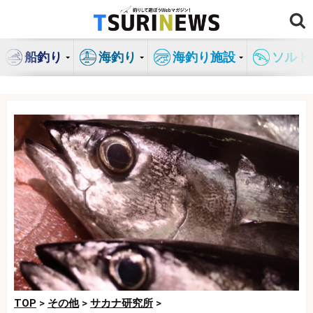
コ
ン
テ
船釣り
海釣り
海釣り施設
ソルト
ン
ツ
へ
ス
キ
ッ
プ
TOP
>
その他
>
サカナ研究所
>