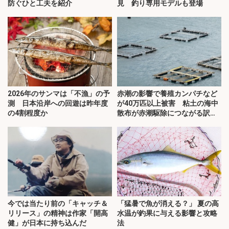
防ぐひと工夫を紹介
見 釣り専用モデルも登場
2026年のサンマは「不漁」の予
赤潮の影響で養殖カンパチなど
測 日本沿岸への回遊は昨年度
が40万匹以上被害 粘土の海中
の4割程度か
散布が赤潮駆除につながる訳と
は？
今では当たり前の「キャッチ＆
「猛暑で魚が消える？」 夏の高
リリース」の精神は作家「開高
水温が釣果に与える影響と攻略
健」が日本に持ち込んだ
法