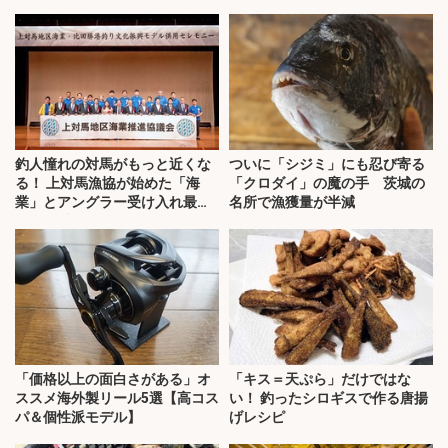
釣人憧れの対馬がもっと近くな
ついに「シジミ」にも忍び寄る
る！ 上対馬漁協が始めた「海
「クロダイ」の魔の手 茨城の
業」とアングラー受け入れ最前
名所で漁獲量が半減
線を取材
「価格以上の面白さがある」オ
「キス＝天ぷら」だけではな
ススメ海外製リール5選【高コス
い！ 釣ったシロギスで作る唐揚
パ＆個性派モデル】
げレシピ