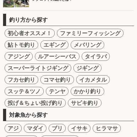
釣り方から探す
初心者オススメ！
ファミリーフィッシング
鮎トモ釣り
エギング
メバリング
アジング
ルアーシーバス
タイラバ
スーパーライトジギング
ジギング
フカセ釣り
コマセ釣り
イカメタル
スッテ＆ツノ
テンヤ
かかり釣り
投げ＆ちょい投げ釣り
サビキ釣り
対象魚から探す
アジ
マダイ
ブリ
イサキ
ヒラマサ