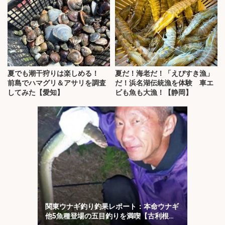
夏でも潮干狩りは楽しめる！
夏だ！海老だ！「えびすき漁」
前島でハマグリ＆アサリを調査
だ！浜名湖伝統漁を体験 車エ
してみた【愛知】
ビも魚も大漁！【静岡】
関東ウナギ釣り釣果レポート：本命ウナギ
他5魚種登場の五目釣りを満喫【古利根