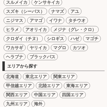
スルメイカ
ケンサキイカ
スズキ（シーバス）
ナマズ
アユ
ニジマス
アマゴ
イワナ
タチウオ
ヒラメ
アオリイカ
メジナ（グレ・クロ）
クロダイ（チヌ）
シロギス
ハゼ
マゴチ
ワカサギ
ヤリイカ
マグロ
カツオ
ヘラブナ
ブラックバス
エリアから探す
北海道
東北エリア
関東エリア
甲信越エリア
北陸エリア
東海エリア
関西エリア
中国エリア
四国エリア
九州エリア
海外