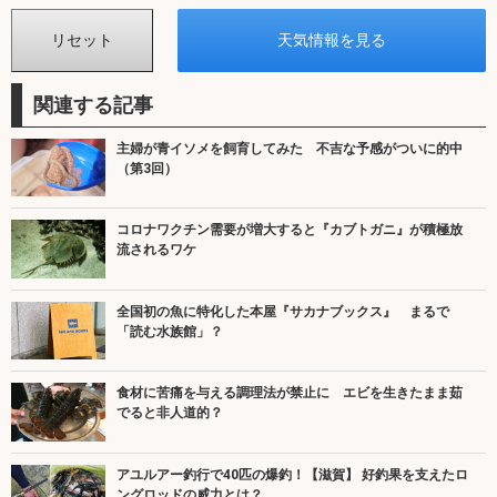
関連する記事
主婦が青イソメを飼育してみた 不吉な予感がついに的中
（第3回）
コロナワクチン需要が増大すると『カブトガニ』が積極放
流されるワケ
全国初の魚に特化した本屋『サカナブックス』 まるで
「読む水族館」？
食材に苦痛を与える調理法が禁止に エビを生きたまま茹
でると非人道的？
アユルアー釣行で40匹の爆釣！【滋賀】 好釣果を支えたロ
ングロッドの威力とは？