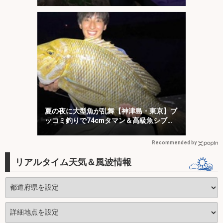
川・埼玉】
夏の夜に大型魚が乱舞【神津島・東京】ブ
ッコミ釣りで74cmタマン＆高級魚シブダ
イをキャッチ！
Recommended by
リアルタイム天気＆風波情報