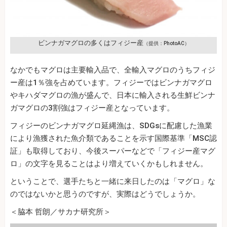
ビンナガマグロの多くはフィジー産
（提供：PhotoAC）
なかでもマグロは主要輸入品で、全輸入マグロのうちフィジ
ー産は1％強を占めています。フィジーではビンナガマグロ
やキハダマグロの漁が盛んで、日本に輸入される生鮮ビンナ
ガマグロの3割強はフィジー産となっています。
フィジーのビンナガマグロ延縄漁は、SDGsに配慮した漁業
により漁獲された魚介類であることを示す国際基準「MSC認
証」も取得しており、今後スーパーなどで「フィジー産マグ
ロ」の文字を見ることはより増えていくかもしれません。
ということで、選手たちと一緒に来日したのは「マグロ」な
のではないかと思うのですが、実際はどうでしょうか。
＜脇本 哲朗／サカナ研究所＞