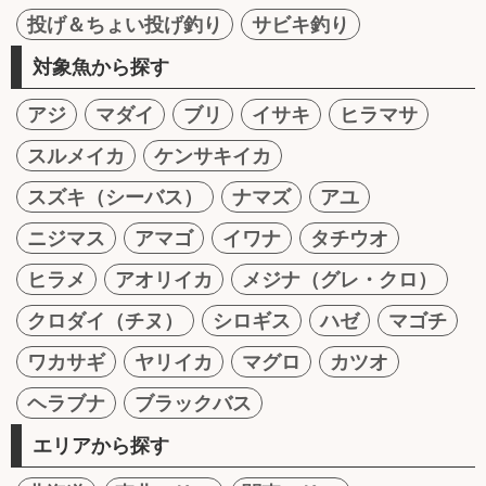
投げ＆ちょい投げ釣り
サビキ釣り
対象魚から探す
アジ
マダイ
ブリ
イサキ
ヒラマサ
スルメイカ
ケンサキイカ
スズキ（シーバス）
ナマズ
アユ
ニジマス
アマゴ
イワナ
タチウオ
ヒラメ
アオリイカ
メジナ（グレ・クロ）
クロダイ（チヌ）
シロギス
ハゼ
マゴチ
ワカサギ
ヤリイカ
マグロ
カツオ
ヘラブナ
ブラックバス
エリアから探す