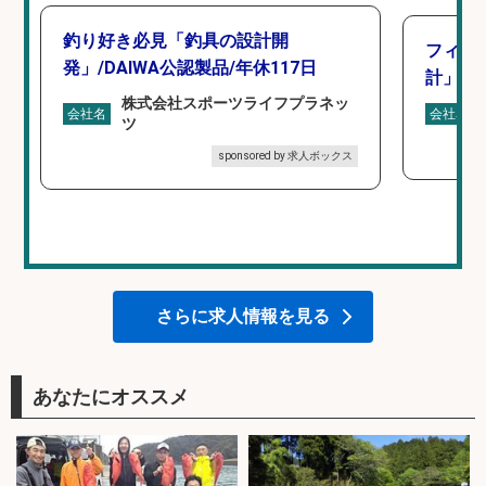
釣り好き必見「釣具の設計開
フィッ
発」/DAIWA公認製品/年休117日
計」
株式会社スポーツライフプラネッ
会社名
会社名
ツ
sponsored by 求人ボックス
さらに求人情報を見る
あなたにオススメ