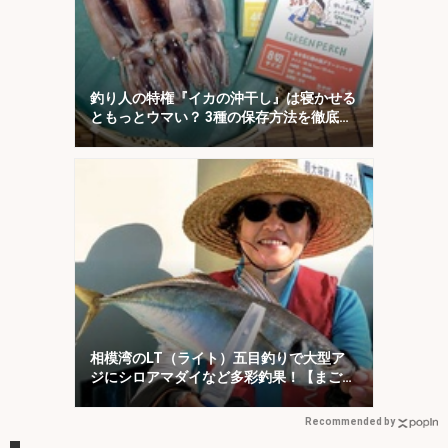
釣り人の特権『イカの沖干し』は寝かせる
ともっとウマい？ 3種の保存方法を徹底検
証
相模湾のLT（ライト）五目釣りで大型ア
ジにシロアマダイなど多彩釣果！【まごう
の丸】
Recommended by