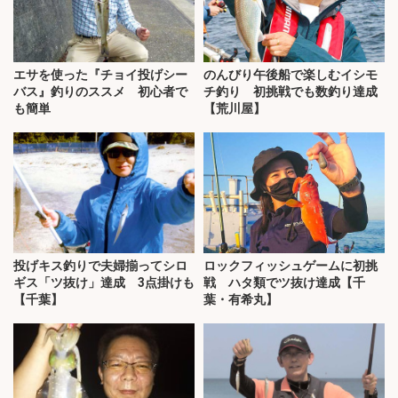
エサを使った『チョイ投げシー
のんびり午後船で楽しむイシモ
バス』釣りのススメ 初心者で
チ釣り 初挑戦でも数釣り達成
も簡単
【荒川屋】
投げキス釣りで夫婦揃ってシロ
ロックフィッシュゲームに初挑
ギス「ツ抜け」達成 3点掛けも
戦 ハタ類でツ抜け達成【千
【千葉】
葉・有希丸】