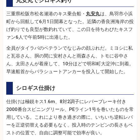
丸安丸でシロギス釣り
三重県松阪市松名瀬港のキス乗合船・
丸安丸
は、鳥羽市小浜
町から回航して6月1日開幕となった。近隣の香良洲海岸の投
げ釣りでも良型が数釣れていて、この日を待ちわびたキスフ
ァン6人で午前5時に出港した。
全員がタイラバのベテランでなじみの顔ぶれだ。ミヨシに私
と瓦谷さん、胴の間に安村さんと雨森さん、トモに谷中さ
ん、太田さんが着座して、10分ほどで明和町大淀沖に到着。
早速船首からパラシュートアンカーを投入して開始した。
シロギス仕掛け
仕掛けは極鋭キス1.6m、8対2調子にレバーブレーキ付き
2000番台スピニングリール、PEライン1号を巻いたものを常
用している。これにより巻き過ぎの際に、いちいち逆転レバ
ーを正逆切替える必要もなく、投入時のテンビンの長さもベ
ストの位置で、自由に調整可能で効率が良い。