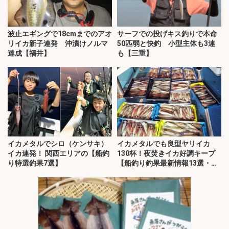
波止エギングで18cmまでのアオ
サーフでの投げキス釣りで本命
リイカ新子連発 沖漬けノルマ
50匹弱と快釣 小型主体も3連
達成【福井】
も【三重】
イカメタルでシロ（ケンサキ）
イカメタルでも良型ヤリイカ
イカ連発！ 関西エリアの【船釣
130杯！夜焚きイカ好調キープ
り特選釣果7選】
【船釣り釣果最新情報13選・玄
界灘】