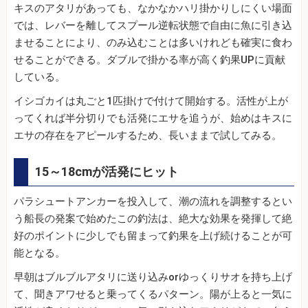
キスのアタリがあっても、なかなかハリ掛かりしにくい場面
では、レバーを離してスプール逆転状態で自由に魚に引き込
ませることにより、のみ込むことは多いけれども確実に食わ
せることができる。ダブルで掛かる率が高く釣果UPに貢献
している。
イシゴカイは丸ごと1匹掛けで付けて開始する。活性が上が
ってくれば半分切りでも活発にエサを追うが、始めはキスに
エサの存在をアピールするため、長いままで試してみる。
15～18cmが活発にヒット
パラシュートアンカーを投入して、潮の流れを調整するとい
う船長の発案で始めたこの釣法は、絶大な効果を発揮して絶
好のポイントに少しでも留まって釣果を上げ続けることが可
能となる。
早朝はブルブルアタリに送り込みorゆっくりサオを持ち上げ
て、聞きアワせると乗ってくるパターン。陽が上ると一気に