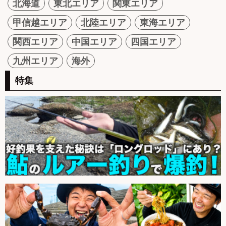
北海道
東北エリア
関東エリア
甲信越エリア
北陸エリア
東海エリア
関西エリア
中国エリア
四国エリア
九州エリア
海外
特集