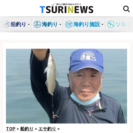
コ
ン
テ
船釣り
海釣り
海釣り施設
ソルト
ン
ツ
へ
ス
キ
ッ
プ
TOP
>
船釣り
>
エサ釣り
>