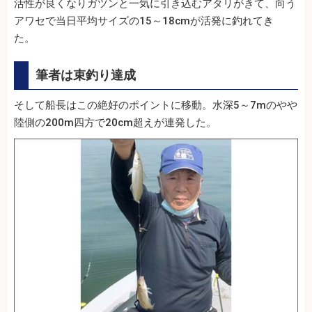
活性が良くなりガツンと一気に引き込むアタリがきて、向う
アワセで当日平均サイズの15～18cmが活発に釣れてき
た。
筆者は束釣り達成
そして船長はこの絶好のポイントに移動。水深5～7mのやや
陸側の200m四方で20cm超えが連発した。