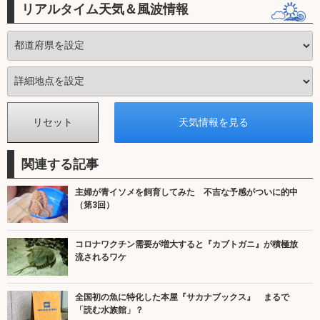
リアルタイム天気＆風波情報
関連する記事
主婦が青イソメを飼育してみた 不吉な予感がついに的中
（第3回）
コロナワクチン需要が増大すると『カブトガニ』が積極放
流されるワケ
全国初の魚に特化した本屋『サカナブックス』 まるで
「読む水族館」？