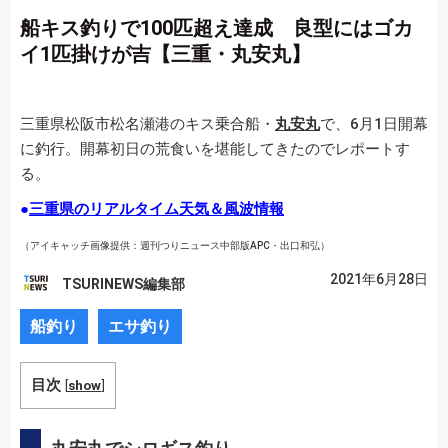
船キス釣りで100匹超え達成 良型にはゴカ
イ1匹掛けが吉【三重・丸安丸】
三重県松阪市松名瀬港のキス乗合船・
丸安丸
で、6月1日開幕
に釣行。開幕初日の荒食いを堪能してきたのでレポートす
る。
●
三重県のリアルタイム天気＆風波情報
（アイキャッチ画像提供：週刊つりニュース中部版APC・出口和弘）
2021年6月28日
TSURINEWS編集部
船釣り
エサ釣り
目次
[
show
]