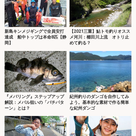
新島キンメジギングで全員安打
【2021三重】鮎トモ釣りオスス
達成 船中トップは本命8匹【静
メ河川：櫛田川上流 オトリ止
岡】
めて釣る？
『メバリング』ステップアップ
紀州釣りのダンゴを自作してみ
解説：メバル狙いの「バチパタ
よう。基本的な素材で作る簡単
ーン」とは？
な紀州ダンゴ