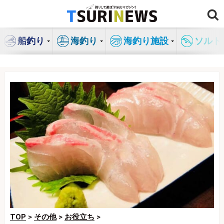
コ
ン
テ
船釣り
海釣り
海釣り施設
ソルト
ン
ツ
へ
ス
キ
ッ
プ
TOP
>
その他
>
お役立ち
>