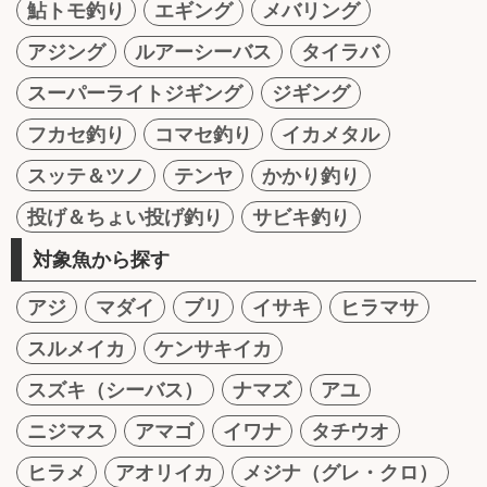
鮎トモ釣り
エギング
メバリング
アジング
ルアーシーバス
タイラバ
スーパーライトジギング
ジギング
フカセ釣り
コマセ釣り
イカメタル
スッテ＆ツノ
テンヤ
かかり釣り
投げ＆ちょい投げ釣り
サビキ釣り
対象魚から探す
アジ
マダイ
ブリ
イサキ
ヒラマサ
スルメイカ
ケンサキイカ
スズキ（シーバス）
ナマズ
アユ
ニジマス
アマゴ
イワナ
タチウオ
ヒラメ
アオリイカ
メジナ（グレ・クロ）