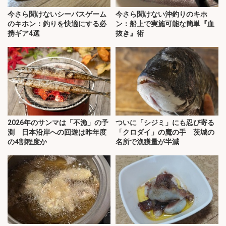
今さら聞けないシーバスゲーム
今さら聞けない沖釣りのキホ
のキホン：釣りを快適にする必
ン：船上で実施可能な簡単『血
携ギア4選
抜き』術
2026年のサンマは「不漁」の予
ついに「シジミ」にも忍び寄る
測 日本沿岸への回遊は昨年度
「クロダイ」の魔の手 茨城の
の4割程度か
名所で漁獲量が半減