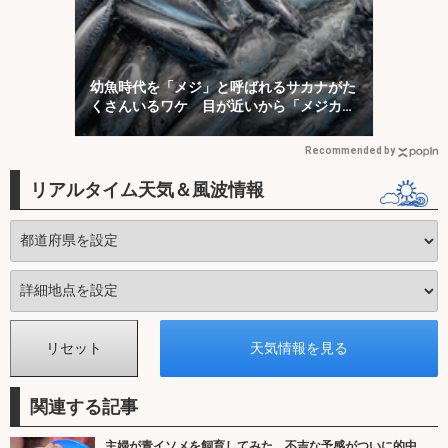
幼魚時代を「メジ」と呼ばれるサカナがた
くさんいるワケ 目が近いから「メジカ」
が由来？
Recommended by
リアルタイム天気＆風波情報
関連する記事
主婦が青イソメを飼育してみた 不吉な予感がついに的中