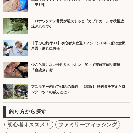
（第3回）
コロナワクチン需要が増大すると『カブトガニ』が積極放
流されるワケ
【手ぶら釣行OK】初心者大歓迎！アジ・シロギス船は金沢
八景・進丸にお任せ
今さら聞けない沖釣りのキホン：船上で実施可能な簡単
『血抜き』術
アユルアー釣行で40匹の爆釣！【滋賀】 好釣果を支えたロ
ングロッドの威力とは？
釣り方から探す
初心者オススメ！
ファミリーフィッシング