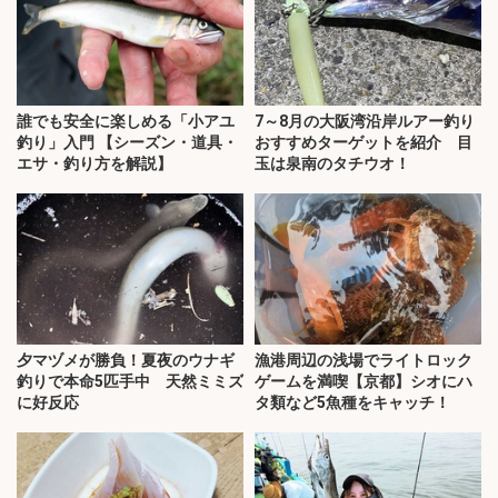
誰でも安全に楽しめる「小アユ
7～8月の大阪湾沿岸ルアー釣り
釣り」入門 【シーズン・道具・
おすすめターゲットを紹介 目
エサ・釣り方を解説】
玉は泉南のタチウオ！
夕マヅメが勝負！夏夜のウナギ
漁港周辺の浅場でライトロック
釣りで本命5匹手中 天然ミミズ
ゲームを満喫【京都】シオにハ
に好反応
タ類など5魚種をキャッチ！