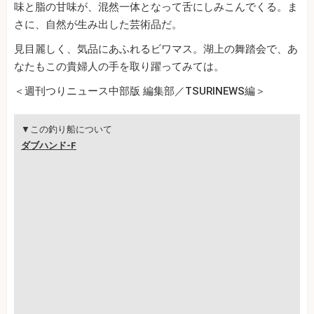
味と脂の甘味が、混然一体となって舌にしみこんでくる。ま
さに、自然が生み出した芸術品だ。
見目麗しく、気品にあふれるビワマス。湖上の舞踏会で、あ
なたもこの貴婦人の手を取り躍ってみては。
＜週刊つりニュース中部版 編集部／TSURINEWS編＞
▼この釣り船について
ダブハンド‐F