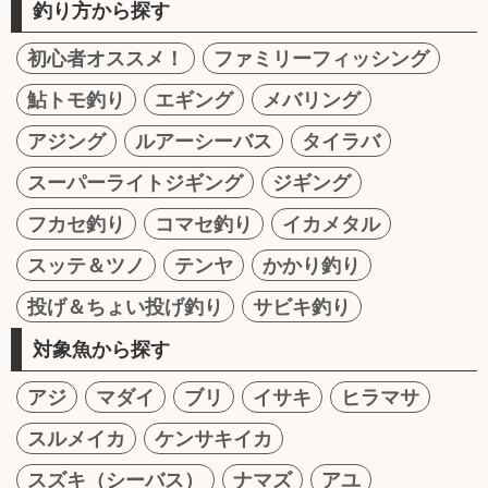
釣り方から探す
初心者オススメ！
ファミリーフィッシング
鮎トモ釣り
エギング
メバリング
アジング
ルアーシーバス
タイラバ
スーパーライトジギング
ジギング
フカセ釣り
コマセ釣り
イカメタル
スッテ＆ツノ
テンヤ
かかり釣り
投げ＆ちょい投げ釣り
サビキ釣り
対象魚から探す
アジ
マダイ
ブリ
イサキ
ヒラマサ
スルメイカ
ケンサキイカ
スズキ（シーバス）
ナマズ
アユ