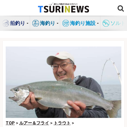
コ
ン
テ
船釣り
海釣り
海釣り施設
ソルト
ン
ツ
へ
ス
キ
ッ
プ
TOP
>
ルアー＆フライ
>
トラウト
>