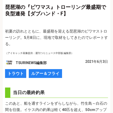
琵琶湖の『ビワマス』トローリング最盛期で
良型連発【ダブハンド・F】
初夏の訪れとともに、最盛期を迎える琵琶湖のビワマストロ
ーリング。5月8日に、現地で取材をしてきたのでレポートす
る。
（アイキャッチ画像提供：週刊つりニュース中部版 編集部）
2021年6月3日
TSURINEWS編集部
トラウト
ルアー＆フライ
当日の最終釣果
このあと、船を通すラインをずらしながら、竹生島～白石の
間を往復。イケス内の釣果は軽く40匹を超え、50cmアップ