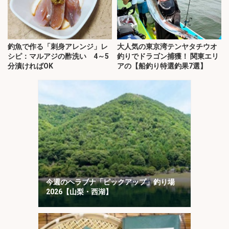
釣魚で作る「刺身アレンジ」レ
大人気の東京湾テンヤタチウオ
シピ：マルアジの酢洗い 4～5
釣りでドラゴン捕獲！ 関東エリ
分漬ければOK
アの【船釣り特選釣果7選】
今週のヘラブナ「ピックアップ」釣り場
2026【山梨・西湖】