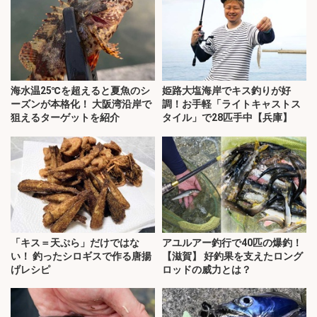
海水温25℃を超えると夏魚のシ
姫路大塩海岸でキス釣りが好
ーズンが本格化！ 大阪湾沿岸で
調！お手軽「ライトキャストス
狙えるターゲットを紹介
タイル」で28匹手中【兵庫】
「キス＝天ぷら」だけではな
アユルアー釣行で40匹の爆釣！
い！ 釣ったシロギスで作る唐揚
【滋賀】 好釣果を支えたロング
げレシピ
ロッドの威力とは？