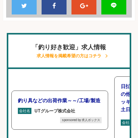
「釣り好き歓迎」求人情報
求人情報を掲載希望の方はコチラ
日払い
の他/
釣り具などの出荷作業～～/工場/製造
ッキン
土日休み
UTグループ株式会社
会社名
sponsored by 求人ボックス
会社名