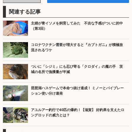
関連する記事
主婦が青イソメを飼育してみた 不吉な予感がついに的中
（第3回）
コロナワクチン需要が増大すると『カブトガニ』が積極放
流されるワケ
ついに「シジミ」にも忍び寄る「クロダイ」の魔の手 茨
城の名所で漁獲量が半減
琵琶湖ハスゲームで本命つ抜け達成！ ミノーとバイブレー
ション使い分け連発
アユルアー釣行で40匹の爆釣！【滋賀】 好釣果を支えたロ
ングロッドの威力とは？