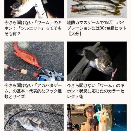
今さら聞けない「ワーム」のキ
堤防カマスゲームで18匹 バイ
ホン：『シルエット』ってそも
ブレーションには30cm超ヒット
そも何？
【大分】
今さら聞けない『アカハタゲー
今さら聞けない「ワーム」のキ
ム』の基本：代表的なフック種
ホン：状況に応じたのカラーセ
類とサイズ
レクト術