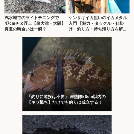
汽水域でのライトチニングで
ケンサキイカ狙いのイカメタル
47cmチヌ浮上【泉大津・大阪】
入門 【魅力・タックル・仕掛
真夏の時合いは一瞬？
け・釣り方・持ち帰り方を解
説】
「釣りに遠投は不要」 岸壁際50cm以内の
【キワ撃ち】だけでも釣りは成立する！