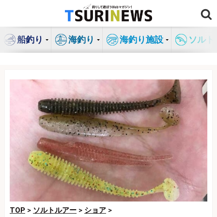
コ
ン
テ
船釣り
海釣り
海釣り施設
ソルト
ン
ツ
へ
ス
キ
ッ
プ
TOP
>
ソルトルアー
>
ショア
>