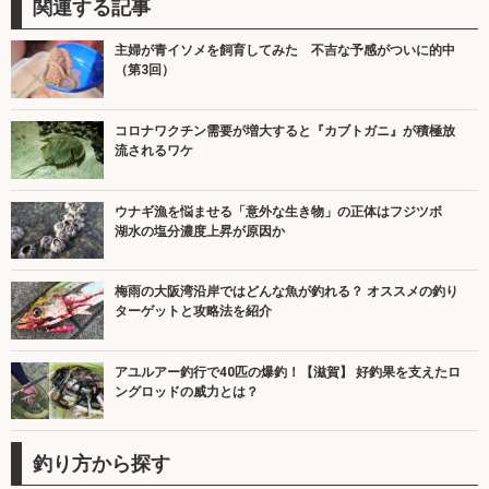
関連する記事
主婦が青イソメを飼育してみた 不吉な予感がついに的中
（第3回）
コロナワクチン需要が増大すると『カブトガニ』が積極放
流されるワケ
ウナギ漁を悩ませる「意外な生き物」の正体はフジツボ
湖水の塩分濃度上昇が原因か
梅雨の大阪湾沿岸ではどんな魚が釣れる？ オススメの釣り
ターゲットと攻略法を紹介
アユルアー釣行で40匹の爆釣！【滋賀】 好釣果を支えたロ
ングロッドの威力とは？
釣り方から探す