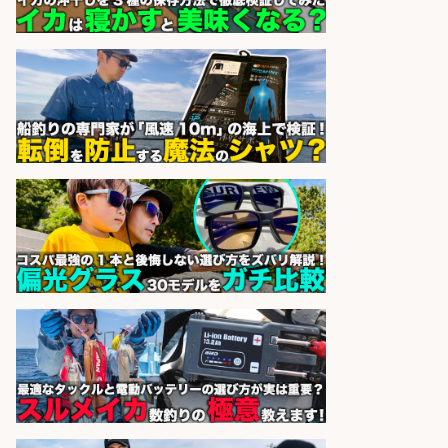
市」「時給1,150円〜」志布志市で
お魚のカットや商品の陳列業務/時
間選べる×未経験歓迎×残業少なめ/
鹿児島県/志布志市
株式会社ホットスタッフ鹿児島
会社名
sponsored by 求人ボックス
レジ打ち/日払いOK/おさかなの三枚
おろし/新潟県/小千谷市
株式会社G&G
会社名
sponsored by 求人ボックス
仕分け・シール貼り/釣り具などの
出荷作業/兵庫県/神戸市北区
UTエージェント株式会社
会社名
sponsored by 求人ボックス