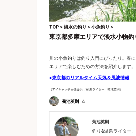
TOP
>
淡水の釣り
>
小魚釣り
>
東京都多摩エリアで淡水小物釣
川の小魚釣りは釣り入門にぴったり。春に
エリアで楽しむための方法を紹介します。
●
東京都のリアルタイム天気＆風波情報
（アイキャッチ画像提供：WEBライター・菊池英則）
菊池英則
菊池英則
釣り&温泉ライター