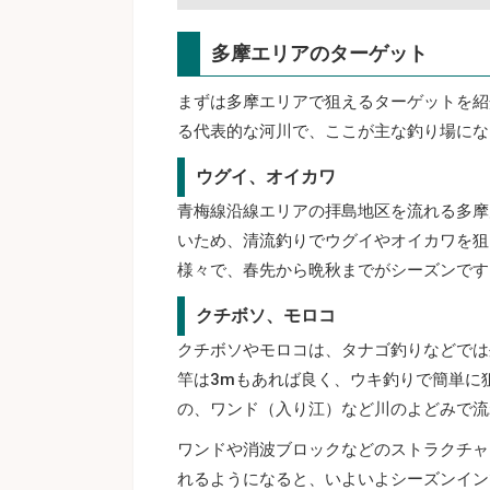
多摩エリアのターゲット
まずは多摩エリアで狙えるターゲットを紹
る代表的な河川で、ここが主な釣り場にな
ウグイ、オイカワ
青梅線沿線エリアの拝島地区を流れる多摩
いため、清流釣りでウグイやオイカワを狙
様々で、春先から晩秋までがシーズンです
クチボソ、モロコ
クチボソやモロコは、タナゴ釣りなどでは
竿は3mもあれば良く、ウキ釣りで簡単に
の、ワンド（入り江）など川のよどみで流
ワンドや消波ブロックなどのストラクチャ
れるようになると、いよいよシーズンイン