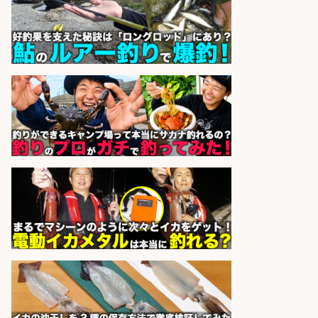
UTグループ株式会社
会社名
sponsored by 求人ボックス
精肉・青果・鮮魚販売/「志布志
市」お魚のカットや商品の陳列スタ
ッフ/志布志市/「時給1,150円〜」/
未経験歓迎×残業少なめ×車通勤OK/
鹿児島県
株式会社ホットスタッフ鹿児島
会社名
sponsored by 求人ボックス
福岡「現場監督」/釣り好き歓迎/残
業10時間/経験者歓迎
広松久水産株式会社
会社名
sponsored by 求人ボックス
精肉・青果・鮮魚販売/「志布志