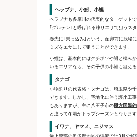
ヘラブナ、小鮒、小鯉
ヘラブナも多摩川の代表的なターゲットで
｢グルテン｣と呼ばれる練りエサで狙うス
春先に｢乗っ込み｣という、産卵前に浅場
ミズをエサにして狙うことができます。
小鯉は、基本的にはクチボソや鮒と棲みか
いるエリアなら、その子供の小鯉も狙える
タナゴ
小物釣りの代表格・タナゴは、埼玉県や千
できます。しかし、宅地化に伴う護岸工事
もありますが、主に八王子市の
恩方国際釣
と違って冬場がトップシーズンとなります
イワナ、ヤマメ、ニジマス
最上流部の奥多摩地区の渓流では3月の解