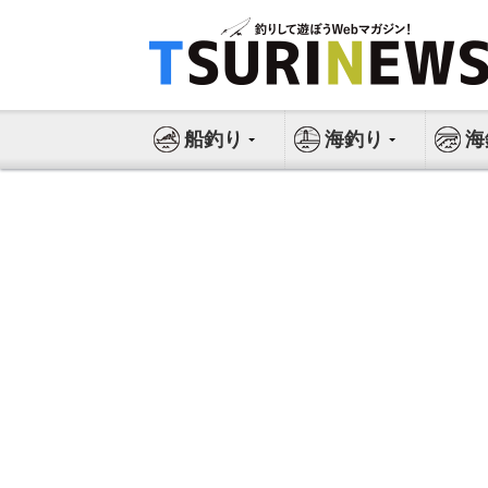
コ
ン
テ
ン
ツ
船釣り
海釣り
海
へ
ス
キ
ッ
プ