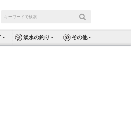
検
検
索:
索
イ
淡水の釣り
その他