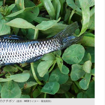
のクチボソ
（提供：WEBライター・菊池英則）