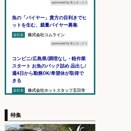
sponsored by 求人ボックス
魚の「バイヤー」貴方の目利きでヒ
ットを生む、裁量バイヤー募集
株式会社コムライン
会社名
sponsored by 求人ボックス
コンビニ/広島県/調理なし・軽作業
スタート お魚のパック詰め 品出し/
週4日から勤務OK/希望休が取得で
きる
株式会社ホットスタッフ五日市
会社名
sponsored by 求人ボックス
釣り具などの出荷作業～～/工場/製
特集
造