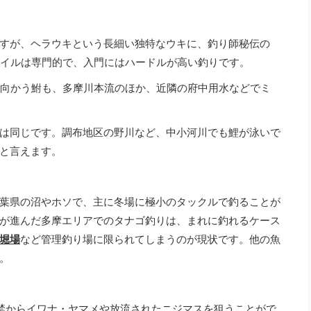
すが、ヘラウキという長細い独特なウキに、釣り師秘伝の
タイルは専門的で、入門にはハードルが高い釣りです。
に向かう鮒も、多摩川本流のほか、近隣の府中用水などでミ
は同じです。調布地区の野川など、中小河川でも鯉が泳いで
と言えます。
葉県の沼やホソで、主に冬場に極小のタックルで釣ることが
が進んだ多摩エリアでのタナゴ釣りは、まれに釣れるケース
堀場
など管理釣り場に限られてしまうのが現状です。他の魚
。
禁からイワナ・ヤマメや放流されたニジマスを狙うことがで