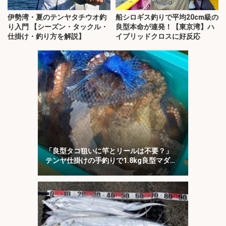
伊勢湾・夏のテンヤタチウオ釣
船シロギス釣りで平均20cm級の
り入門 【シーズン・タックル・
良型本命が連発！【東京湾】ハ
仕掛け・釣り方を解説】
イブリッドクロスに好反応
「良型タコ狙いに竿とリールは不要？」
テンヤ仕掛けの手釣りで1.8kg良型マダ
コ！【川崎丸・東京湾】