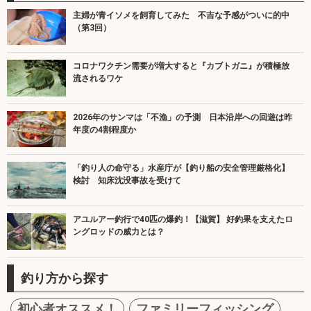
主婦が青イソメを飼育してみた 不吉な予感がついに的中
（第3回）
コロナワクチン需要が増大すると『カブトガニ』が積極放
流されるワケ
2026年のサンマは「不漁」の予測 日本沿岸への回遊は昨
年度の4割程度か
「釣り人の命守る」水産庁が【釣り船の安全管理厳格化】
検討 知床沈没事故を受けて
アユルアー釣行で40匹の爆釣！【滋賀】 好釣果を支えたロ
ングロッドの威力とは？
釣り方から探す
初心者オススメ！
ファミリーフィッシング