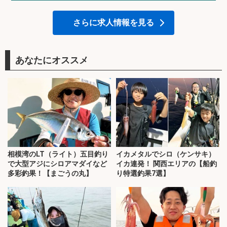
さらに求人情報を見る
あなたにオススメ
相模湾のLT（ライト）五目釣り
イカメタルでシロ（ケンサキ）
で大型アジにシロアマダイなど
イカ連発！ 関西エリアの【船釣
多彩釣果！【まごうの丸】
り特選釣果7選】