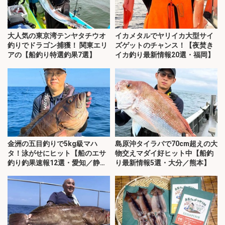
大人気の東京湾テンヤタチウオ
イカメタルでヤリイカ大型サイ
釣りでドラゴン捕獲！ 関東エリ
ズゲットのチャンス！【夜焚き
アの【船釣り特選釣果7選】
イカ釣り最新情報20選・福岡】
金洲の五目釣りで5kg級マハ
島原沖タイラバで70cm超えの大
タ！泳がせにヒット【船のエサ
物交えマダイ好ヒット中【船釣
釣り釣果速報12選・愛知／静
り最新情報5選・大分／熊本】
岡】