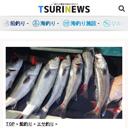
コ
ン
テ
船釣り
海釣り
海釣り施設
ソルト
ン
ツ
へ
ス
キ
ッ
プ
TOP
>
船釣り
>
エサ釣り
>