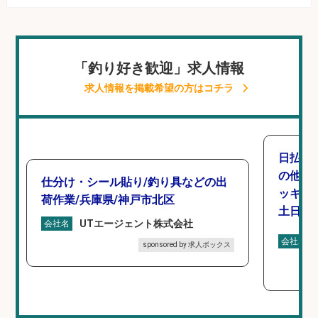
「釣り好き歓迎」求人情報
求人情報を掲載希望の方はコチラ
日払い
の他/
仕分け・シール貼り/釣り具などの出
ッキン
荷作業/兵庫県/神戸市北区
土日休み
UTエージェント株式会社
会社名
会社名
sponsored by 求人ボックス