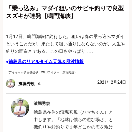
「乗っ込み」マダイ狙いのサビキ釣りで良型
スズキが連発【鳴門海峡】
1月17日、鳴門海峡に釣行した。狙いは春の乗っ込みマダイ
ということだが、果たして狙い通りにならないのが、人生や
釣りの面白さである。この日もやっぱり……。
●
徳島県のリアルタイム天気＆風波情報
（アイキャッチ画像提供：WEBライター・濱堀秀規）
2021年2月24日
濱堀秀規
濱堀秀規
徳島県在住の濱堀秀規（ハマちゃん）と
申します。「地球は僕らの遊び場さ」と
磯釣りや船釣りで１年どこかの海を駆け