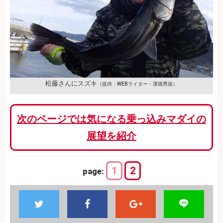
松藤さんにスズキ
（提供：WEBライター・濱堀秀規）
次のページでは気になる乗っ込みマダイの
展望を紹介
1
2
page: