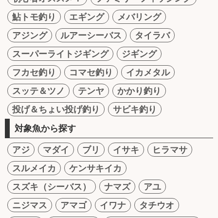
鮎トモ釣り
エギング
メバリング
アジング
ルアーシーバス
タイラバ
スーパーライトジギング
ジギング
フカセ釣り
コマセ釣り
イカメタル
スッテ＆ツノ
テンヤ
かかり釣り
投げ＆ちょい投げ釣り
サビキ釣り
対象魚から探す
アジ
マダイ
ブリ
イサキ
ヒラマサ
スルメイカ
ケンサキイカ
スズキ（シーバス）
ナマズ
アユ
ニジマス
アマゴ
イワナ
タチウオ