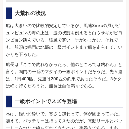
大荒れの状況
船は大きいので比較的安定しているが、風速8m/sの風がビ
ュンビュンの海の上は、波の状態を例えると白ウサギがピヨ
ンピョン跳んでいる。強風で寒い。手がかじかむ。それで
も、船頭は鳴門の北部の一級ポイントまで船を走らせて、い
かりを下ろした。
船長は「ここで釣れなかったら、他のところでは釣れん」と
言う。鳴門の一番のマダイの一級ポイントだそうだ。先々週
は、1日400匹。先週は200匹の釣果であったそうだ。3ケタ
は軽く行くだろうと、船長は自信満々である。
一級ポイントでスズキ登場
私は、軽い船酔いで、寒さも加わって、体が固まっていた。
加えて、バッテリーは持ってきたのだが、電動リールとバッ
テリーをつなぐ線を忘れてきたので、手巻きである。まあ、