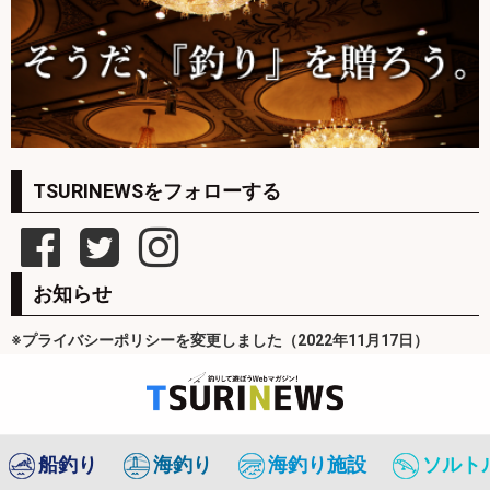
TSURINEWSをフォローする
お知らせ
※プライバシーポリシーを変更しました（2022年11月17日）
船釣り
海釣り
海釣り施設
ソルト