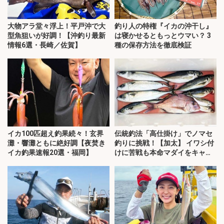
大物アラ堂々浮上！平戸沖で大
釣り人の特権『イカの沖干し』
型魚狙いが好調！【沖釣り最新
は寝かせるともっとウマい？ 3
情報6選・長崎／佐賀】
種の保存方法を徹底検証
イカ100匹超え釣果続々！玄界
伝統釣法「高仕掛け」でノマセ
灘・響灘ともに絶好調【夜焚き
釣りに挑戦！【加太】 イワシ付
イカ釣果速報20選・福岡】
けに苦戦も本命マダイをキャッ
チ！