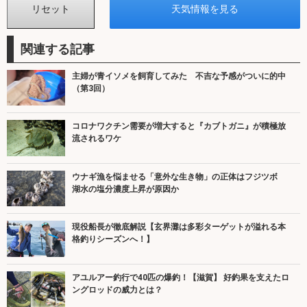
関連する記事
主婦が青イソメを飼育してみた 不吉な予感がついに的中
（第3回）
コロナワクチン需要が増大すると『カブトガニ』が積極放
流されるワケ
ウナギ漁を悩ませる「意外な生き物」の正体はフジツボ
湖水の塩分濃度上昇が原因か
現役船長が徹底解説【玄界灘は多彩ターゲットが溢れる本
格釣りシーズンへ！】
アユルアー釣行で40匹の爆釣！【滋賀】 好釣果を支えたロ
ングロッドの威力とは？