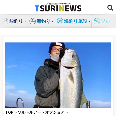
コ
ン
テ
船釣り
海釣り
海釣り施設
ソルト
ン
ツ
へ
ス
キ
ッ
プ
TOP
>
ソルトルアー
>
オフショア
>