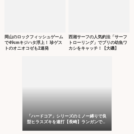
岡山のロックフィッシュゲーム
西湘サーフの人気釣法「サーフ
で49cmキジハタ浮上！ 珍ゲス
トローリング」でブリの幼魚ワ
トのオニオコゼも2連発
カシをキャッチ！【大磯】
「ハードコア」シリーズのミノー縛りで良
型ヒラスズキを連打【長崎】ランガンでサ
ラシを攻略！