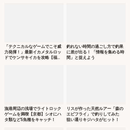
「テクニカルなゲームでこそ威
釣れない時間の過ごし方で釣果
力発揮！」最新イカメタルロッ
に差が出る！ 「情報を集める時
ドでケンサキイカを攻略【福
間」と捉えよう
井】
漁港周辺の浅場でライトロック
リスが作った天然ルアー「森の
ゲームを満喫【京都】シオにハ
エビフライ」で釣りしてみた
タ類など5魚種をキャッチ！
狙い通りキジハタがヒット！