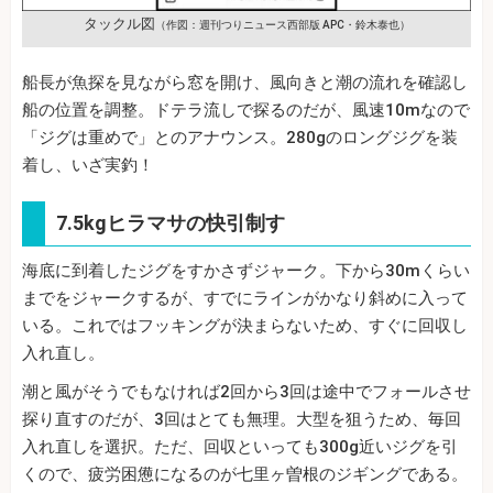
タックル図
（作図：週刊つりニュース西部版 APC・鈴木泰也）
船長が魚探を見ながら窓を開け、風向きと潮の流れを確認し
船の位置を調整。ドテラ流しで探るのだが、風速10mなので
「ジグは重めで」とのアナウンス。280gのロングジグを装
着し、いざ実釣！
7.5kgヒラマサの快引制す
海底に到着したジグをすかさずジャーク。下から30mくらい
までをジャークするが、すでにラインがかなり斜めに入って
いる。これではフッキングが決まらないため、すぐに回収し
入れ直し。
潮と風がそうでもなければ2回から3回は途中でフォールさせ
探り直すのだが、3回はとても無理。大型を狙うため、毎回
入れ直しを選択。ただ、回収といっても300g近いジグを引
くので、疲労困憊になるのが七里ヶ曽根のジギングである。