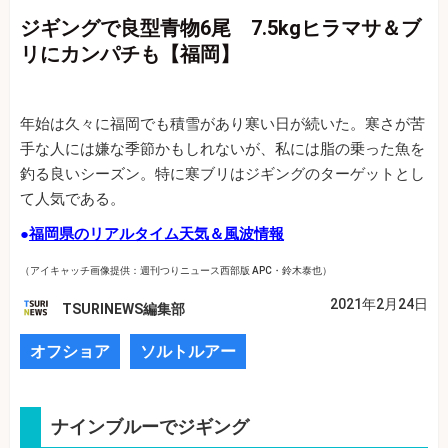
ジギングで良型青物6尾 7.5kgヒラマサ＆ブ
リにカンパチも【福岡】
年始は久々に福岡でも積雪があり寒い日が続いた。寒さが苦
手な人には嫌な季節かもしれないが、私には脂の乗った魚を
釣る良いシーズン。特に寒ブリはジギングのターゲットとし
て人気である。
●
福岡県のリアルタイム天気＆風波情報
（アイキャッチ画像提供：週刊つりニュース西部版 APC・鈴木泰也）
2021年2月24日
TSURINEWS編集部
オフショア
ソルトルアー
ナインブルーでジギング