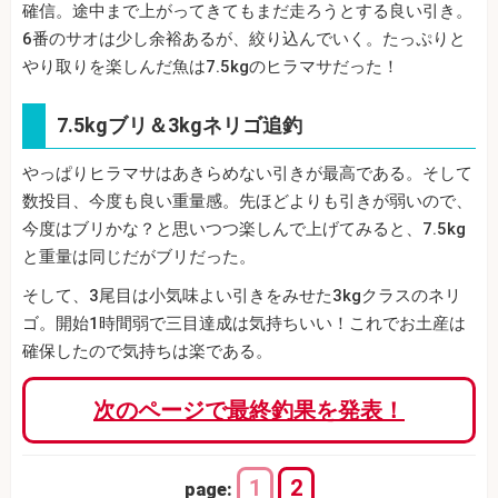
確信。途中まで上がってきてもまだ走ろうとする良い引き。
6番のサオは少し余裕あるが、絞り込んでいく。たっぷりと
やり取りを楽しんだ魚は7.5kgのヒラマサだった！
7.5kgブリ＆3kgネリゴ追釣
やっぱりヒラマサはあきらめない引きが最高である。そして
数投目、今度も良い重量感。先ほどよりも引きが弱いので、
今度はブリかな？と思いつつ楽しんで上げてみると、7.5kg
と重量は同じだがブリだった。
そして、3尾目は小気味よい引きをみせた3kgクラスのネリ
ゴ。開始1時間弱で三目達成は気持ちいい！これでお土産は
確保したので気持ちは楽である。
次のページで最終釣果を発表！
1
2
page: