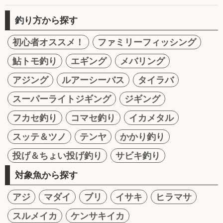
釣り方から探す
初心者オススメ！
ファミリーフィッシング
鮎トモ釣り
エギング
メバリング
アジング
ルアーシーバス
タイラバ
スーパーライトジギング
ジギング
フカセ釣り
コマセ釣り
イカメタル
スッテ＆ツノ
テンヤ
かかり釣り
投げ＆ちょい投げ釣り
サビキ釣り
対象魚から探す
アジ
マダイ
ブリ
イサキ
ヒラマサ
スルメイカ
ケンサキイカ