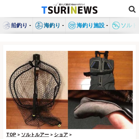
コ
ン
テ
船釣り
海釣り
海釣り施設
ソルト
ン
ツ
へ
ス
キ
ッ
プ
TOP
>
ソルトルアー
>
ショア
>