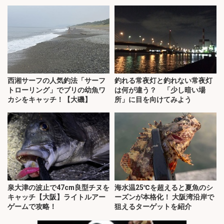
西湘サーフの人気釣法「サーフ
釣れる常夜灯と釣れない常夜灯
トローリング」でブリの幼魚ワ
は何が違う？ 「少し暗い場
カシをキャッチ！【大磯】
所」に目を向けてみよう
泉大津の波止で47cm良型チヌを
海水温25℃を超えると夏魚のシ
キャッチ【大阪】ライトルアー
ーズンが本格化！ 大阪湾沿岸で
ゲームで攻略！
狙えるターゲットを紹介