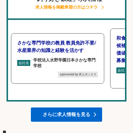
求人情報を掲載希望の方はコチラ
和食,
さかな専門学校の教員 教員免許不要/
候補/
水産業界の知識と経験を活かす
価値を
学校法人水野学園日本さかな専門
募集
会社名
学校
会社名
sponsored by 求人ボックス
さらに求人情報を見る