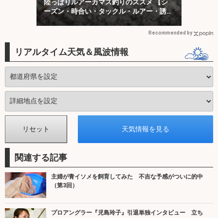
陸っぱりルアーカマス釣りのススメ 【シ
ーズン・時合い・タックル・ルアー・誘い
方を解説】
Recommended by
リアルタイム天気＆風波情報
関連する記事
主婦が青イソメを飼育してみた 不吉な予感がついに的中
（第3回）
プロアングラー『児島玲子』引退単独インタビュー 立ち