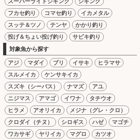
スーパーライトジギング
ジギング
フカセ釣り
コマセ釣り
イカメタル
スッテ＆ツノ
テンヤ
かかり釣り
投げ＆ちょい投げ釣り
サビキ釣り
対象魚から探す
アジ
マダイ
ブリ
イサキ
ヒラマサ
スルメイカ
ケンサキイカ
スズキ（シーバス）
ナマズ
アユ
ニジマス
アマゴ
イワナ
タチウオ
ヒラメ
アオリイカ
メジナ（グレ・クロ）
クロダイ（チヌ）
シロギス
ハゼ
マゴチ
ワカサギ
ヤリイカ
マグロ
カツオ