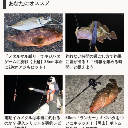
あなたにオススメ
「メタルマル縛り」でキジハタ
釣れない時間の過ごし方で釣果
ゲームに挑戦【上越】35cm本命
に差が出る！ 「情報を集める時
に29cmアジもヒット！
間」と捉えよう
電動イカメタルは本当に釣れる
50cm「ランカー」キジハタをつ
のか？ 導入メリットを実釣レビ
いにキャッチ！【岡山】ボトム