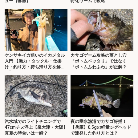
ュー【響灘】
特化ワームで攻略
ケンサキイカ狙いのイカメタル
カサゴゲーム攻略の落とし穴
入門 【魅力・タックル・仕掛
「ボトムベッタリ」ではなく
け・釣り方・持ち帰り方を解
「ボトムふわふわ」が正解？
説】
汽水域でのライトチニングで
夜の垂水漁港でカサゴ好捕！
47cmチヌ浮上【泉大津・大阪】
【兵庫】0.5gの軽量ジグヘッド
真夏の時合いは一瞬？
で連発した釣り方とは？