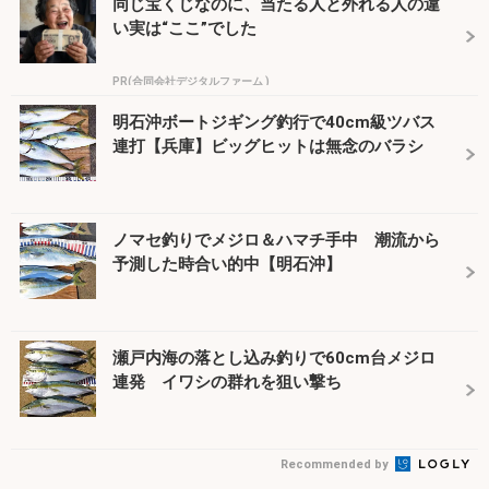
同じ宝くじなのに、当たる人と外れる人の違
い実は“ここ”でした
PR(合同会社デジタルファーム )
明石沖ボートジギング釣行で40cm級ツバス
連打【兵庫】ビッグヒットは無念のバラシ
ノマセ釣りでメジロ＆ハマチ手中 潮流から
予測した時合い的中【明石沖】
瀬戸内海の落とし込み釣りで60cm台メジロ
連発 イワシの群れを狙い撃ち
Recommended by