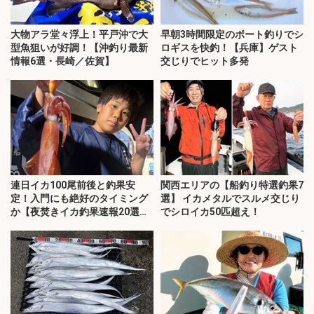
大物アラ堂々浮上！平戸沖で大
早朝3時間限定のボート釣りでシ
型魚狙いが好調！【沖釣り最新
ロギスを快釣！【兵庫】ゲスト
情報6選・長崎／佐賀】
交じりでヒット多発
連日イカ100尾前後と釣果安
関西エリアの【船釣り特選釣果7
定！入門にも絶好のタイミング
選】 イカメタルでスルメ交じり
か【夜焚きイカ釣果速報20選・
でシロイカ50匹超え！
福岡】