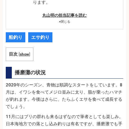
ります。
丸山明の担当記事を読む
×
閉じる
船釣り
エサ釣り
目次
[
show
]
播磨灘の状況
2020年のシーズン、青物は順調なスタートをしています。8
月は、イワシを食べてメジロ並みに太り、脂が乗ったハマチ
が釣れます。今後はさらに、たらふくエサを食べて成長する
でしょう。
11月にはブリの群れも来るはずなので筆者としても楽しみ。
日本海地方での落とし込み釣りは有名ですが、播磨灘でも手