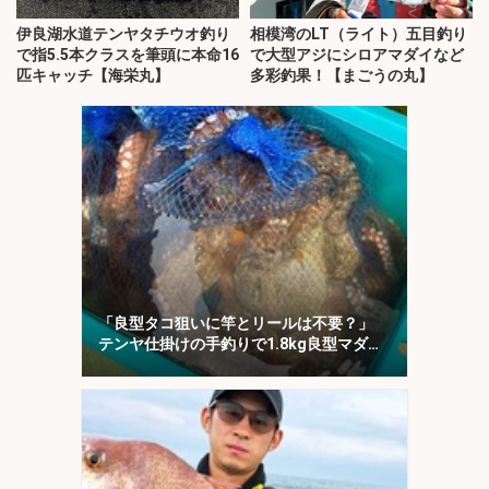
伊良湖水道テンヤタチウオ釣り
相模湾のLT（ライト）五目釣り
で指5.5本クラスを筆頭に本命16
で大型アジにシロアマダイなど
匹キャッチ【海栄丸】
多彩釣果！【まごうの丸】
「良型タコ狙いに竿とリールは不要？」
テンヤ仕掛けの手釣りで1.8kg良型マダ
コ！【川崎丸・東京湾】