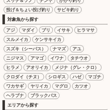
スッテ＆ツノ
テンヤ
かかり釣り
投げ＆ちょい投げ釣り
サビキ釣り
対象魚から探す
アジ
マダイ
ブリ
イサキ
ヒラマサ
スルメイカ
ケンサキイカ
スズキ（シーバス）
ナマズ
アユ
ニジマス
アマゴ
イワナ
タチウオ
ヒラメ
アオリイカ
メジナ（グレ・クロ）
クロダイ（チヌ）
シロギス
ハゼ
マゴチ
ワカサギ
ヤリイカ
マグロ
カツオ
ヘラブナ
ブラックバス
エリアから探す