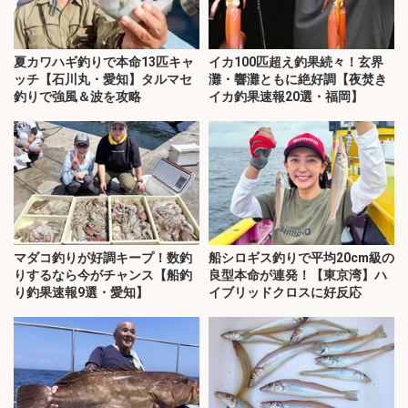
夏カワハギ釣りで本命13匹キャ
イカ100匹超え釣果続々！玄界
ッチ【石川丸・愛知】タルマセ
灘・響灘ともに絶好調【夜焚き
釣りで強風＆波を攻略
イカ釣果速報20選・福岡】
マダコ釣りが好調キープ！数釣
船シロギス釣りで平均20cm級の
りするなら今がチャンス【船釣
良型本命が連発！【東京湾】ハ
り釣果速報9選・愛知】
イブリッドクロスに好反応