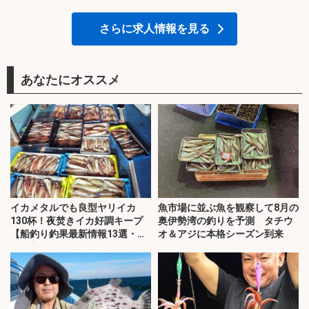
さらに求人情報を見る
あなたにオススメ
イカメタルでも良型ヤリイカ
魚市場に並ぶ魚を観察して8月の
130杯！夜焚きイカ好調キープ
奥伊勢湾の釣りを予測 タチウ
【船釣り釣果最新情報13選・玄
オ＆アジに本格シーズン到来
界灘】