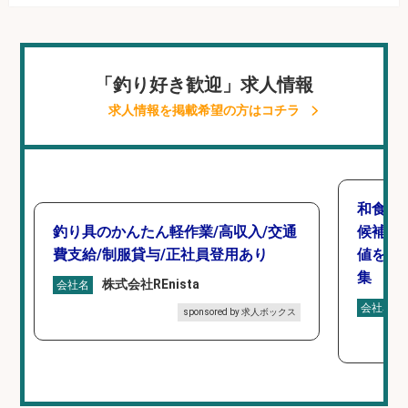
「釣り好き歓迎」求人情報
求人情報を掲載希望の方はコチラ
和食,
釣り具のかんたん軽作業/高収入/交通
候補/
費支給/制服貸与/正社員登用あり
値を上
集
株式会社REnista
会社名
会社名
sponsored by 求人ボックス