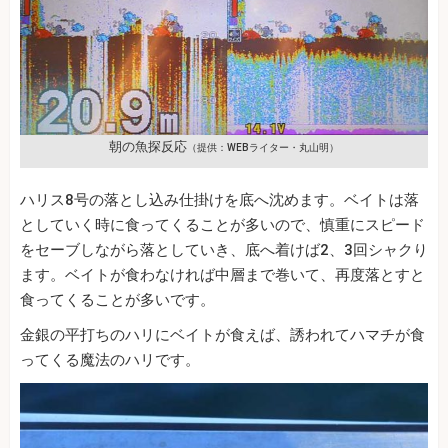
朝の魚探反応
（提供：WEBライター・丸山明）
ハリス8号の落とし込み仕掛けを底へ沈めます。ベイトは落
としていく時に食ってくることが多いので、慎重にスピード
をセーブしながら落としていき、底へ着けば2、3回シャクり
ます。ベイトが食わなければ中層まで巻いて、再度落とすと
食ってくることが多いです。
金銀の平打ちのハリにベイトが食えば、誘われてハマチが食
ってくる魔法のハリです。