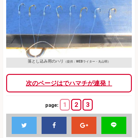
落とし込み用のハリ
（提供：WEBライター・丸山明）
次のページはでハマチが連発！
1
2
3
page: