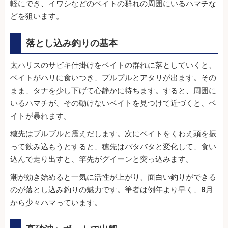
軽にでき、イワシなどのベイトの群れの周囲にいるハマチな
どを狙います。
落とし込み釣りの基本
太ハリスのサビキ仕掛けをベイトの群れに落としていくと、
ベイトがハリに食いつき、プルプルとアタリが出ます。その
まま、タナを少し下げて心静かに待ちます。すると、周囲に
いるハマチが、その動けないベイトを見つけて近づくと、ベ
イトが暴れます。
穂先はブルブルと震えだします。次にベイトをくわえ頭を振
って飲み込もうとすると、穂先はバタバタと変化して、食い
込んで走り出すと、竿先がグイーンと突っ込みます。
潮が効き始めると一気に活性が上がり、面白い釣りができる
のが落とし込み釣りの魅力です。筆者は例年より早く、8月
から少々ハマっています。