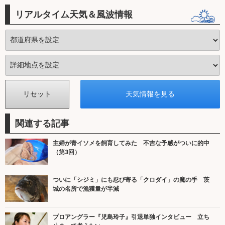
リアルタイム天気＆風波情報
関連する記事
主婦が青イソメを飼育してみた 不吉な予感がついに的中
（第3回）
ついに「シジミ」にも忍び寄る「クロダイ」の魔の手 茨
城の名所で漁獲量が半減
プロアングラー『児島玲子』引退単独インタビュー 立ち