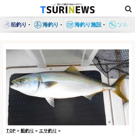
コ
ン
テ
船釣り
海釣り
海釣り施設
ソルト
ン
ツ
へ
ス
キ
ッ
プ
TOP
>
船釣り
>
エサ釣り
>