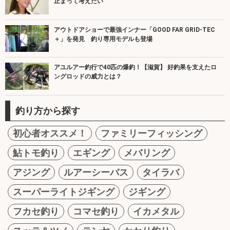
止まって考えたい
アウトドアショーで最強インナー「GOOD FAR GRID-TEC
＋」を発見 釣り専用モデルも登場
アユルアー釣行で40匹の爆釣！【滋賀】 好釣果を支えたロ
ングロッドの威力とは？
釣り方から探す
初心者オススメ！
ファミリーフィッシング
鮎トモ釣り
エギング
メバリング
アジング
ルアーシーバス
タイラバ
スーパーライトジギング
ジギング
フカセ釣り
コマセ釣り
イカメタル