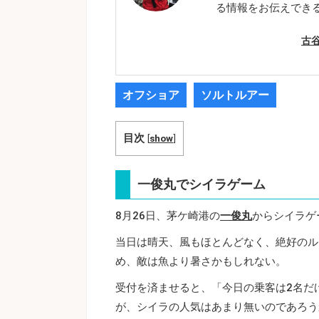
る情報をお伝えでき
古
オフショア
ソルトルアー
目次
[
show
]
一俊丸でシイラゲーム
8月26日、茅ケ崎港の
一俊丸
からシイラゲ
当日は晴天、風もほとんどなく、絶好のル
め、敵は魚より暑さかもしれない。
受付を済ませると、「今日の乗客は2名だ
が、シイラの人気はあまり無いのであろう