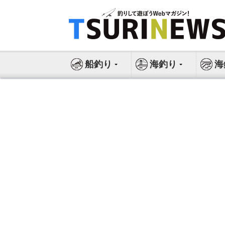
コ
ン
テ
ン
ツ
船釣り
海釣り
海
へ
ス
キ
ッ
プ