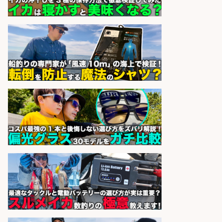
精肉・青果・鮮魚販売/お魚のカッ
トや商品の陳列スタッフ 志布志市/
未経験歓迎×残業少なめ×車通勤OK/
鹿児島県/志布志市
株式会社ホットスタッフ鹿児島
会社名
sponsored by 求人ボックス
仕分け・シール貼り/釣り具などの
出荷作業/兵庫県/神戸市北区
UTエージェント株式会社
会社名
sponsored by 求人ボックス
日払いOKで即日収入/製造スタッフ/
「堺市堺区」「時給1,600円」入社
祝金10万円/自転車部品や釣り具の
組立/堺市堺区の工場/未経験歓迎