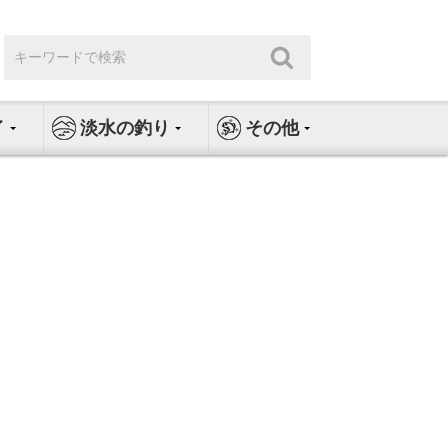
検
検
索:
索
イ
淡水の釣り
その他