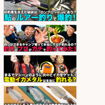
業10時間/経験者歓迎
広松久水産株式会社
会社名
sponsored by 求人ボックス
釣り具などの出荷作業～～/工場/製
造
UTグループ株式会社
会社名
sponsored by 求人ボックス
営業事務/「大津市」釣り具メーカ
ーの物流事務・営業アシスタント/
小野駅から徒歩6分/「時給1,300
円」/大型連休あり×残業なし×土日
祝休み/滋賀県
株式会社ホットスタッフ滋賀
会社名
sponsored by 求人ボックス