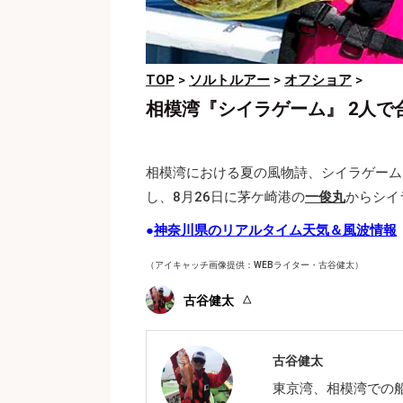
TOP
>
ソルトルアー
>
オフショア
>
相模湾『シイラゲーム』 2人で
相模湾における夏の風物詩、シイラゲーム
し、8月26日に茅ケ崎港の
一俊丸
からシイ
●
神奈川県のリアルタイム天気＆風波情報
（アイキャッチ画像提供：WEBライター・古谷健太）
古谷健太
古谷健太
東京湾、相模湾での