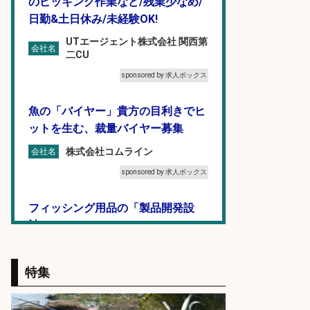
のピッキング作業など/残業少なめ/
日勤&土日休み/未経験OK!
UTエージェント株式会社 関西第
会社名
二CU
sponsored by 求人ボックス
魚の「バイヤー」貴方の目利きでヒ
ットを生む、裁量バイヤー募集
株式会社コムライン
会社名
sponsored by 求人ボックス
フィッシング用品の「製品開発設
計」
メガバス株式会社
会社名
特集
sponsored by 求人ボックス
福岡「現場監督」/釣り好き歓迎/残