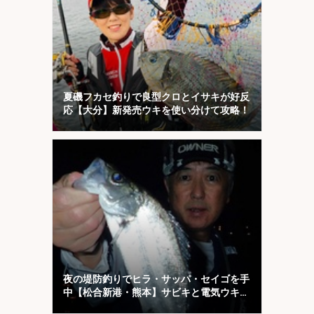
夏磯フカセ釣りで良型クロとイサキが好反
応【大分】新発売ウキを使い分けて攻略！
夜の堤防釣りでヒラ・サッパ・セイゴを手
中【松合新港・熊本】サビキと電気ウキ仕
掛けで攻略