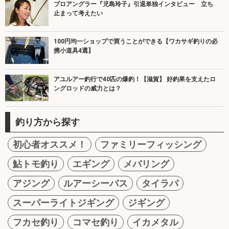
プロアングラー『児島玲子』引退単独インタビュー 立ち
止まって考えたい
100円均一ショップで買うことができる【ワカサギ釣りの必
携小道具4選】
アユルアー釣行で40匹の爆釣！【滋賀】 好釣果を支えたロ
ングロッドの威力とは？
釣り方から探す
初心者オススメ！
ファミリーフィッシング
鮎トモ釣り
エギング
メバリング
アジング
ルアーシーバス
タイラバ
スーパーライトジギング
ジギング
フカセ釣り
コマセ釣り
イカメタル