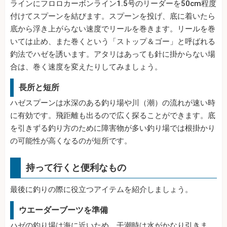
ラインにフロロカーボンライン1.5号のリーダーを50cm程度
付けてスプーンを結びます。スプーンを投げ、底に着いたら
底から浮き上がらない速度でリールを巻きます。リールを巻
いては止め、また巻くという「ストップ＆ゴー」と呼ばれる
釣法でハゼを誘います。アタリはあっても針に掛からない場
合は、巻く速度を変えたりしてみましょう。
長所と短所
ハゼスプーンは水深のある釣り場や川（潮）の流れが速い時
に有効です。飛距離も出るので広く探ることができます。底
を引きずる釣り方のために障害物が多い釣り場では根掛かり
の可能性が高くなるのが短所です。
持って行くと便利なもの
最後に釣りの際に役立つアイテムを紹介しましょう。
ウエーダーブーツを準備
ハゼの釣り場は海に近いため、干潮時は水がかなり引きま