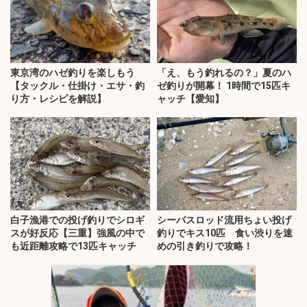
東京湾のハゼ釣りを楽しもう
「え、もう釣れるの？」夏のハ
【タックル・仕掛け・エサ・釣
ゼ釣りが開幕！ 1時間で15匹キ
り方・レシピを解説】
ャッチ【愛知】
白子漁港での投げ釣りでシロギ
シーバスロッド流用ちょい投げ
スが好反応【三重】強風の中で
釣りでキス10匹 食い渋りを速
も近距離攻略で13匹キャッチ
めの引き釣りで攻略！