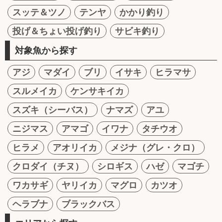
スッテ＆ツノ
テンヤ
かかり釣り
投げ＆ちょい投げ釣り
サビキ釣り
対象魚から探す
アジ
マダイ
ブリ
イサキ
ヒラマサ
スルメイカ
ケンサキイカ
スズキ（シーバス）
ナマズ
アユ
ニジマス
アマゴ
イワナ
タチウオ
ヒラメ
アオリイカ
メジナ（グレ・クロ）
クロダイ（チヌ）
シロギス
ハゼ
マゴチ
ワカサギ
ヤリイカ
マグロ
カツオ
ヘラブナ
ブラックバス