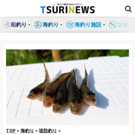
コ
ン
テ
船釣り
海釣り
海釣り施設
ソルト
ン
ツ
へ
ス
キ
ッ
プ
TOP
>
海釣り
>
堤防釣り
>