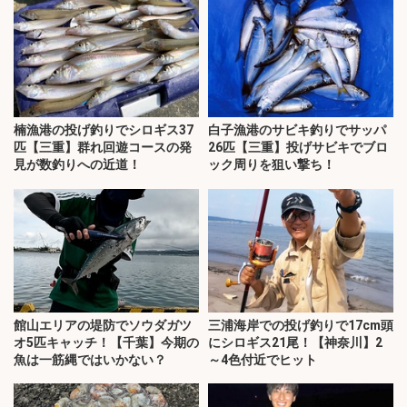
楠漁港の投げ釣りでシロギス37
白子漁港のサビキ釣りでサッパ
匹【三重】群れ回遊コースの発
26匹【三重】投げサビキでブロ
見が数釣りへの近道！
ック周りを狙い撃ち！
館山エリアの堤防でソウダガツ
三浦海岸での投げ釣りで17cm頭
オ5匹キャッチ！【千葉】今期の
にシロギス21尾！【神奈川】2
魚は一筋縄ではいかない？
～4色付近でヒット