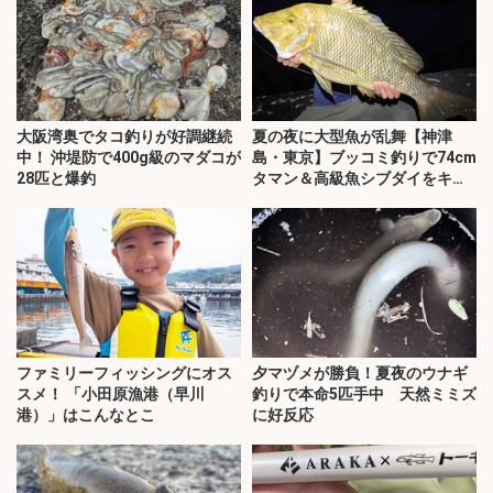
大阪湾奥でタコ釣りが好調継続
夏の夜に大型魚が乱舞【神津
中！ 沖堤防で400g級のマダコが
島・東京】ブッコミ釣りで74cm
28匹と爆釣
タマン＆高級魚シブダイをキャ
ッチ！
ファミリーフィッシングにオス
夕マヅメが勝負！夏夜のウナギ
スメ！ 「小田原漁港（早川
釣りで本命5匹手中 天然ミミズ
港）」はこんなとこ
に好反応