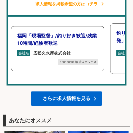
求人情報を掲載希望の方はコチラ
釣り好
福岡「現場監督」/釣り好き歓迎/残業
発」/D
10時間/経験者歓迎
広松久水産株式会社
会社名
会社名
sponsored by 求人ボックス
さらに求人情報を見る
あなたにオススメ