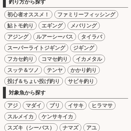
釣り方から探す
初心者オススメ！
ファミリーフィッシング
鮎トモ釣り
エギング
メバリング
アジング
ルアーシーバス
タイラバ
スーパーライトジギング
ジギング
フカセ釣り
コマセ釣り
イカメタル
スッテ＆ツノ
テンヤ
かかり釣り
投げ＆ちょい投げ釣り
サビキ釣り
対象魚から探す
アジ
マダイ
ブリ
イサキ
ヒラマサ
スルメイカ
ケンサキイカ
スズキ（シーバス）
ナマズ
アユ