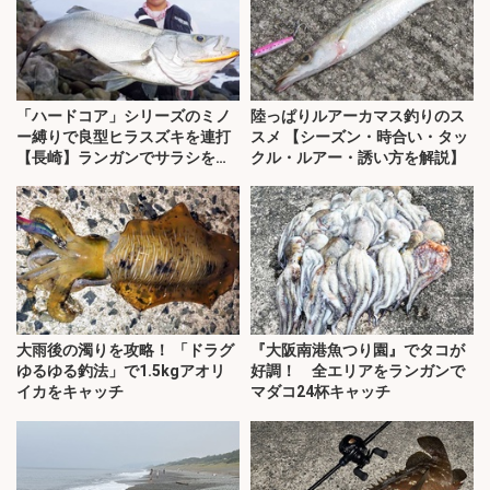
「ハードコア」シリーズのミノ
陸っぱりルアーカマス釣りのス
ー縛りで良型ヒラスズキを連打
スメ 【シーズン・時合い・タッ
【長崎】ランガンでサラシを攻
クル・ルアー・誘い方を解説】
略！
大雨後の濁りを攻略！ 「ドラグ
『大阪南港魚つり園』でタコが
ゆるゆる釣法」で1.5kgアオリ
好調！ 全エリアをランガンで
イカをキャッチ
マダコ24杯キャッチ