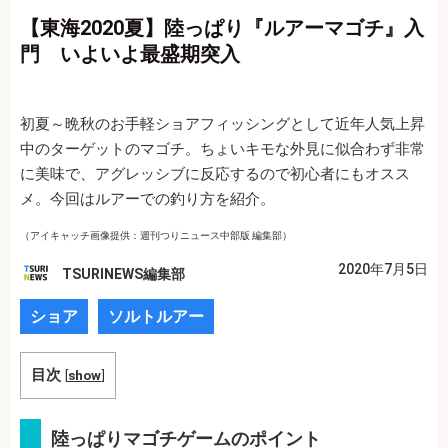
【東海2020夏】陸っぱり『ルアーマゴチ』入
門 いよいよ最盛期突入
初夏～晩秋のお手軽ショアフィッシングとして近年人気上昇
中のターゲットのマゴチ。ちょいキモな外見に似合わず非常
に美味で、アグレッシブに反応するので初心者にもオスス
メ。今回はルアーでの釣り方を紹介。
（アイキャッチ画像提供：週刊つりニュース中部版 編集部）
2020年7月5日
TSURINEWS編集部
ショア
ソルトルアー
目次
[
show
]
陸っぱりマゴチゲームのポイント