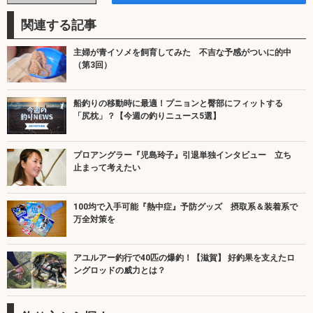
関連する記事
主婦が青イソメを飼育してみた 不吉な予感がついに的中
（第3回）
船釣りの移動時に最適！プニョンと臀部にフィットする
「尻枕」？【今週の釣りニュース5選】
プロアングラー『児島玲子』引退単独インタビュー 立ち
止まって考えたい
100均で入手可能『熱中症』予防グッズ 摂取系＆装着系で
万全対策を
アユルアー釣行で40匹の爆釣！【滋賀】 好釣果を支えたロ
ングロッドの威力とは？