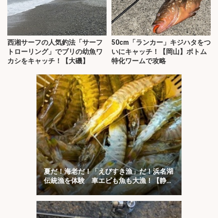
西湘サーフの人気釣法「サーフ
50cm「ランカー」キジハタをつ
トローリング」でブリの幼魚ワ
いにキャッチ！【岡山】ボトム
カシをキャッチ！【大磯】
特化ワームで攻略
夏だ！海老だ！「えびすき漁」だ！浜名湖
伝統漁を体験 車エビも魚も大漁！【静
岡】