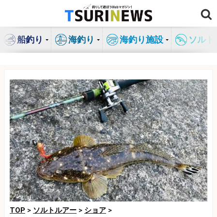
コ
ン
テ
船釣り
海釣り
海釣り施設
ソルト
ン
ツ
へ
ス
キ
ッ
プ
TOP
>
ソルトルアー
>
ショア
>