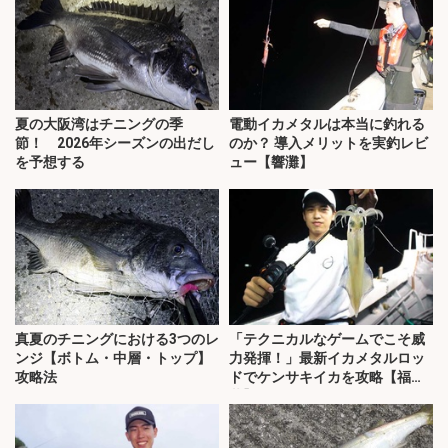
夏の大阪湾はチニングの季
電動イカメタルは本当に釣れる
節！ 2026年シーズンの出だし
のか？ 導入メリットを実釣レビ
を予想する
ュー【響灘】
真夏のチニングにおける3つのレ
「テクニカルなゲームでこそ威
ンジ【ボトム・中層・トップ】
力発揮！」最新イカメタルロッ
攻略法
ドでケンサキイカを攻略【福
井】