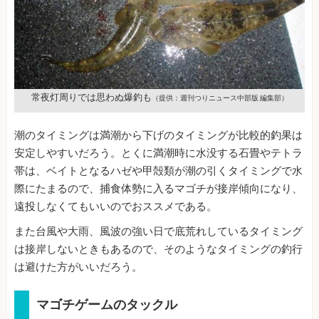
常夜灯周りでは思わぬ爆釣も
（提供：週刊つりニュース中部版 編集部）
潮のタイミングは満潮から下げのタイミングが比較的釣果は
安定しやすいだろう。とくに満潮時に水没する石畳やテトラ
帯は、ベイトとなるハゼや甲殻類が潮の引くタイミングで水
際にたまるので、捕食体勢に入るマゴチが接岸傾向になり、
遠投しなくてもいいのでおススメである。
また台風や大雨、風波の強い日で底荒れしているタイミング
は接岸しないときもあるので、そのようなタイミングの釣行
は避けた方がいいだろう。
マゴチゲームのタックル