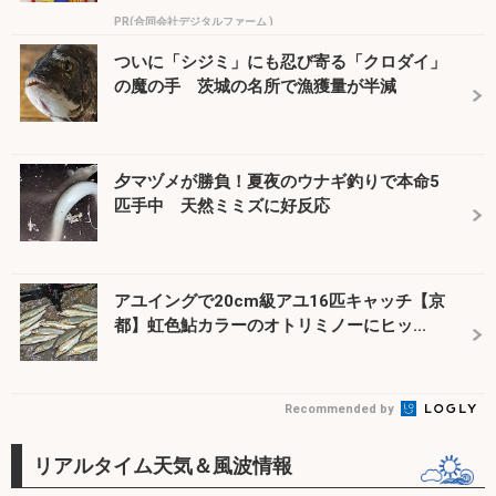
PR(合同会社デジタルファーム )
ついに「シジミ」にも忍び寄る「クロダイ」
の魔の手 茨城の名所で漁獲量が半減
夕マヅメが勝負！夏夜のウナギ釣りで本命5
匹手中 天然ミミズに好反応
アユイングで20cm級アユ16匹キャッチ【京
都】虹色鮎カラーのオトリミノーにヒッ...
Recommended by
リアルタイム天気＆風波情報