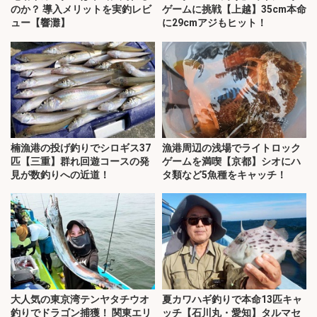
のか？ 導入メリットを実釣レビ
ゲームに挑戦【上越】35cm本命
ュー【響灘】
に29cmアジもヒット！
楠漁港の投げ釣りでシロギス37
漁港周辺の浅場でライトロック
匹【三重】群れ回遊コースの発
ゲームを満喫【京都】シオにハ
見が数釣りへの近道！
タ類など5魚種をキャッチ！
大人気の東京湾テンヤタチウオ
夏カワハギ釣りで本命13匹キャ
釣りでドラゴン捕獲！ 関東エリ
ッチ【石川丸・愛知】タルマセ