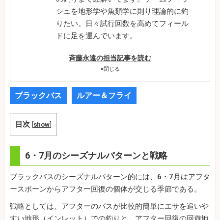
シュを地形学や魚類学に則り理論的に釣
りたい。日々試行回数を高めてフィール
ドに足を運んでいます。
斉藤永遠の担当記事を読む
×
閉じる
ブラックバス
ルアー＆フライ
目次
[
show
]
6・7月のシーズナルパターンと戦略
ブラックバスのシーズナルパターン的には、6・7月はアフタ
ースポーンからアフター回復の個体が交じる季節である。
戦略としては、アフターのバスが比較的簡単にエサを追いや
すい地形（インレット）での釣りと、アフター回復の回遊地