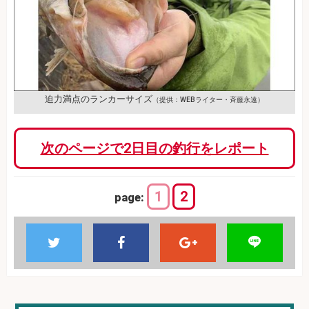
迫力満点のランカーサイズ
（提供：WEBライター・斉藤永遠）
次のページで2日目の釣行をレポート
1
2
page: