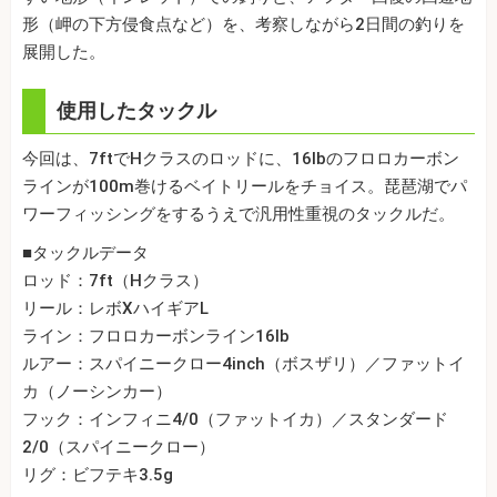
形（岬の下方侵食点など）を、考察しながら2日間の釣りを
展開した。
使用したタックル
今回は、7ftでHクラスのロッドに、16lbのフロロカーボン
ラインが100m巻けるベイトリールをチョイス。琵琶湖でパ
ワーフィッシングをするうえで汎用性重視のタックルだ。
■タックルデータ
ロッド：7ft（Hクラス）
リール：レボXハイギアL
ライン：フロロカーボンライン16lb
ルアー：スパイニークロー4inch（ボスザリ）／ファットイ
カ（ノーシンカー）
フック：インフィニ4/0（ファットイカ）／スタンダード
2/0（スパイニークロー）
リグ：ビフテキ3.5g