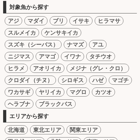
対象魚から探す
アジ
マダイ
ブリ
イサキ
ヒラマサ
スルメイカ
ケンサキイカ
スズキ（シーバス）
ナマズ
アユ
ニジマス
アマゴ
イワナ
タチウオ
ヒラメ
アオリイカ
メジナ（グレ・クロ）
クロダイ（チヌ）
シロギス
ハゼ
マゴチ
ワカサギ
ヤリイカ
マグロ
カツオ
ヘラブナ
ブラックバス
エリアから探す
北海道
東北エリア
関東エリア