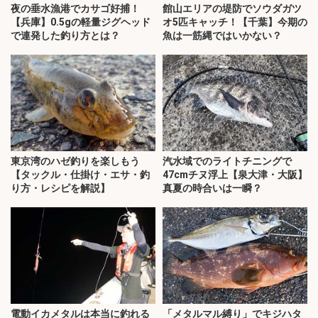
夜の垂水漁港でカサゴ好捕！
館山エリアの堤防でソウダガツ
【兵庫】0.5gの軽量ジグヘッド
オ5匹キャッチ！【千葉】今期の
で連発した釣り方とは？
魚は一筋縄ではいかない？
東京湾のハゼ釣りを楽しもう
汽水域でのライトチニングで
【タックル・仕掛け・エサ・釣
47cmチヌ浮上【泉大津・大阪】
り方・レシピを解説】
真夏の時合いは一瞬？
電動イカメタルは本当に釣れる
「メタルマル縛り」でキジハタ