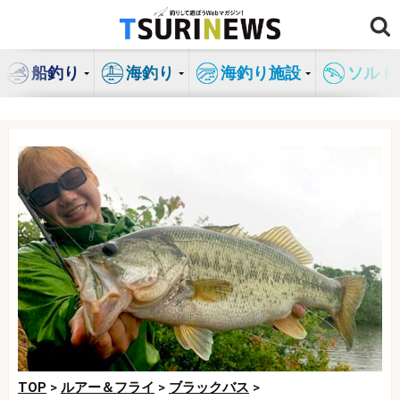
コ
ン
テ
船釣り
海釣り
海釣り施設
ソルト
ン
ツ
へ
ス
キ
ッ
プ
TOP
>
ルアー＆フライ
>
ブラックバス
>