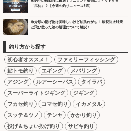
船釣りの移動時に最適！プニョンと臀部にフィットする
「尻枕」？【今週の釣りニュース5選】
魚介類の揚げ物は美味しいけど油跳ねがち！ 破裂防止対策
と飛び散った油の処理について解説！
釣り方から探す
初心者オススメ！
ファミリーフィッシング
鮎トモ釣り
エギング
メバリング
アジング
ルアーシーバス
タイラバ
スーパーライトジギング
ジギング
フカセ釣り
コマセ釣り
イカメタル
スッテ＆ツノ
テンヤ
かかり釣り
投げ＆ちょい投げ釣り
サビキ釣り