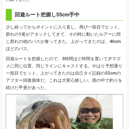
回遊ルート把握し55cm手中
少し経ってからポイントに入り直し、再び一投目でヒット。
群れの1尾がアタックしてきて、その時に動いたルアーに同
じ群れの他のバスが食ってきた。上がってきたのは、40cm
ほどのバス。
回遊ルートを把握したので、3時間ほど時間を置いて夕マズ
メに同じ位置、同じラインにキャストする。やはり予想通り
一投目でヒット。上がってきたのは自己タイ記録の55cmの
アフター回復個体だ。これは大変心嬉しい。雨の中で釣りを
続けた甲斐があった。