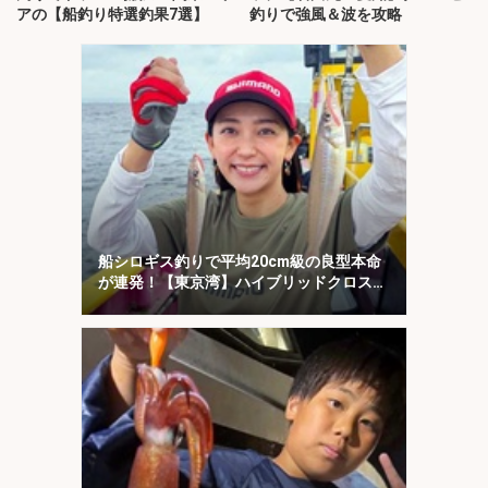
アの【船釣り特選釣果7選】
釣りで強風＆波を攻略
船シロギス釣りで平均20cm級の良型本命
が連発！【東京湾】ハイブリッドクロスに
好反応