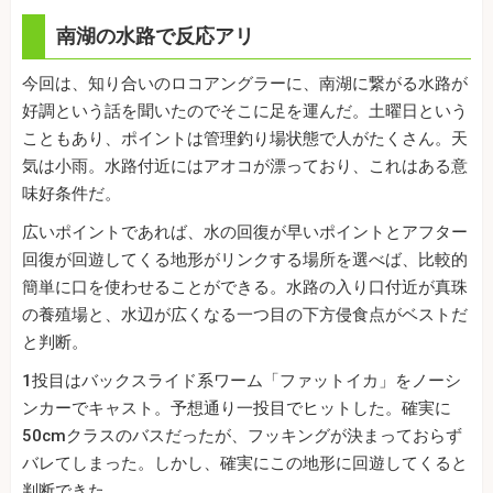
南湖の水路で反応アリ
今回は、知り合いのロコアングラーに、南湖に繋がる水路が
好調という話を聞いたのでそこに足を運んだ。土曜日という
こともあり、ポイントは管理釣り場状態で人がたくさん。天
気は小雨。水路付近にはアオコが漂っており、これはある意
味好条件だ。
広いポイントであれば、水の回復が早いポイントとアフター
回復が回遊してくる地形がリンクする場所を選べば、比較的
簡単に口を使わせることができる。水路の入り口付近が真珠
の養殖場と、水辺が広くなる一つ目の下方侵食点がベストだ
と判断。
1投目はバックスライド系ワーム「ファットイカ」をノーシ
ンカーでキャスト。予想通り一投目でヒットした。確実に
50cmクラスのバスだったが、フッキングが決まっておらず
バレてしまった。しかし、確実にこの地形に回遊してくると
判断できた。