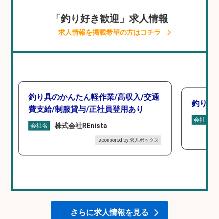
「釣り好き歓迎」求人情報
求人情報を掲載希望の方はコチラ
釣り具のかんたん軽作業/高収入/交通
釣り具
費支給/制服貸与/正社員登用あり
会社名
株式会社REnista
会社名
sponsored by 求人ボックス
さらに求人情報を見る